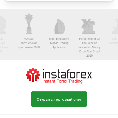
ый
Лучшая
Most Innovative
Forex Broker Of
Best
вный
партнерская
Mobile Trading
The Year на
Techno
в Азии
программа 2020
Application
выставке Money
20
Expo Abu Dhabi
2025
Открыть торговый счет