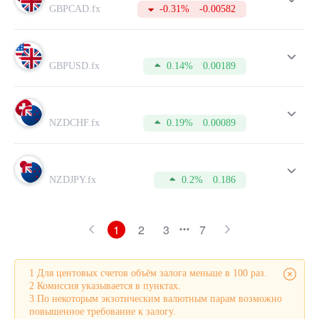
направлении.
GBPCAD.fx
-0.31%
-0.00582
Помимо этого, в таблице указаны актуальные котировки
Buy и Sell, меняющиеся в режиме реального времени.
Для совершения более успешных сделок, не забывайте
периодически изучать данные таблицы. А для этого вам
GBPUSD.fx
0.14%
0.00189
необходимо открыть счет, на что потребуется всего пару
минут.
NZDCHF.fx
0.19%
0.00089
NZDJPY.fx
0.2%
0.186
1
2
3
7
1 Для центовых счетов объём залога меньше в 100 раз.
2 Комиссия указывается в пунктах.
3 По некоторым экзотическим валютным парам возможно
повышенное требование к залогу.