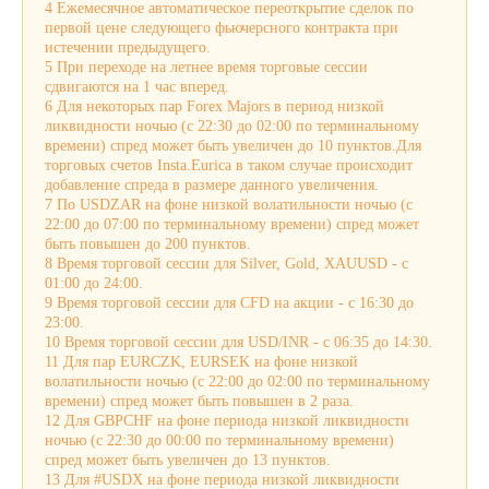
4 Ежемесячное автоматическое переоткрытие сделок по
первой цене следующего фьючерсного контракта при
истечении предыдущего.
5 При переходе на летнее время торговые сессии
сдвигаются на 1 час вперед.
6 Для некоторых пар Forex Majors в период низкой
ликвидности ночью (с 22:30 до 02:00 по терминальному
времени) спред может быть увеличен до 10 пунктов.Для
торговых счетов Insta.Eurica в таком случае происходит
добавление спреда в размере данного увеличения.
7 По USDZAR на фоне низкой волатильности ночью (с
22:00 до 07:00 по терминальному времени) спред может
быть повышен до 200 пунктов.
8 Время торговой сессии для Silver, Gold, XAUUSD - с
01:00 до 24:00.
9 Время торговой сессии для CFD на акции - с 16:30 до
23:00.
10 Время торговой сессии для USD/INR - с 06:35 до 14:30.
11 Для пар EURCZK, EURSEK на фоне низкой
волатильности ночью (с 22:00 до 02:00 по терминальному
времени) спред может быть повышен в 2 раза.
12 Для GBPCHF на фоне периода низкой ликвидности
ночью (с 22:30 до 00:00 по терминальному времени)
спред может быть увеличен до 13 пунктов.
13 Для #USDX на фоне периода низкой ликвидности