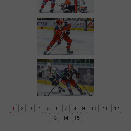
1
2
3
4
5
6
7
8
9
10
11
12
13
14
15