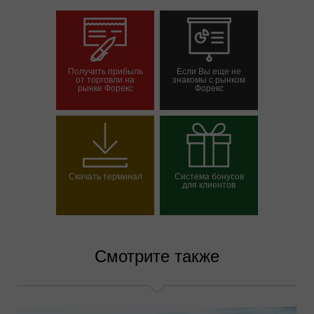
Получить прибыль
Если Вы еще не
от торговли на
знакомы с рынком
рынке Форекс
Форекс
Открыть торговый
Открыть демосчет
счет
Скачать терминал
Система бонусов
для клиентов
Выбрать свой бонус
Смотрите также