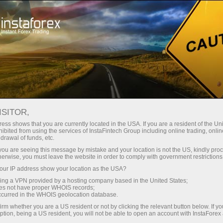
О компании
ИнстаСпорт
ХК «Зволен»
ХОККЕЙНАЯ КОМАНДА
ISITOR,
«ЗВОЛЕН»
ess shows that you are currently located in the USA. If you are a resident of the Uni
ibited from using the services of InstaFintech Group including online trading, online
drawal of funds, etc.
k you are seeing this message by mistake and your location is not the US, kindly pro
herwise, you must leave the website in order to comply with government restrictions
счет
ur IP address show your location as the USA?
sing a VPN provided by a hosting company based in the United States;
oes not have proper WHOIS records;
ет
occurred in the WHOIS geolocation database.
irm whether you are a US resident or not by clicking the relevant button below. If y
ption, being a US resident, you will not be able to open an account with InstaForex