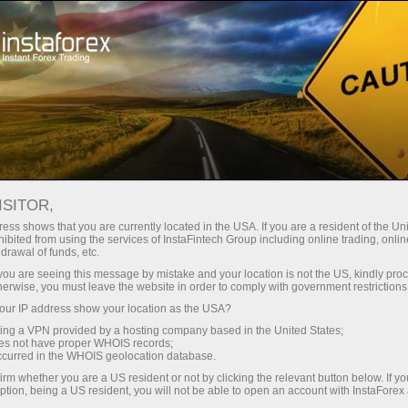
Acerca de InstaForex
Noticias de la compañía
NOTIFICACIÓN DE LAS
ISITOR,
FECHAS DE VENCIMIENTOS
ess shows that you are currently located in the USA. If you are a resident of the Uni
ibited from using the services of InstaFintech Group including online trading, online
DE LOS CONTRATOS DE
drawal of funds, etc.
k you are seeing this message by mistake and your location is not the US, kindly pro
FUTUROS EN DICIEMBRE DE
herwise, you must leave the website in order to comply with government restrictions
ur IP address show your location as the USA?
2021
sing a VPN provided by a hosting company based in the United States;
oes not have proper WHOIS records;
occurred in the WHOIS geolocation database.
irm whether you are a US resident or not by clicking the relevant button below. If y
ption, being a US resident, you will not be able to open an account with InstaForex
raciones