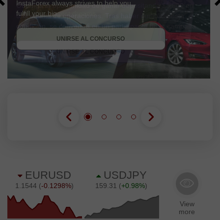
Obtenga la oportunidad de ganar depositando $3,000 en
una cuenta de operaciones. Tras haber cumplido esta
OBTENER BONO
condición, se convertirá en un participante de la campaña.
UNIRSE AL CONCURSO
UNIRSE AL CONCURSO
UNIRSE AL CONCURSO