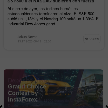
S&P500 y el NASDAQ subieron con fuerza
tras las estadísticas de inflación
Al cierre de ayer, los índices bursátiles
estadounidenses terminaron al alza. El S&P 500
subió un 1,13% y el Nasdaq 100 saltó un 1,39%. El
industrial Dow Jones ganó
Jakub Novak
22629
13:17 2025-08-13 +02:00
Depósito al azar
¡Haga un depósito en su cuenta de $3,000 y obtenga
$1000
más!
¡En Agosto, sorteamos
$1000
dentro de la campaña
Depósito afortunado!