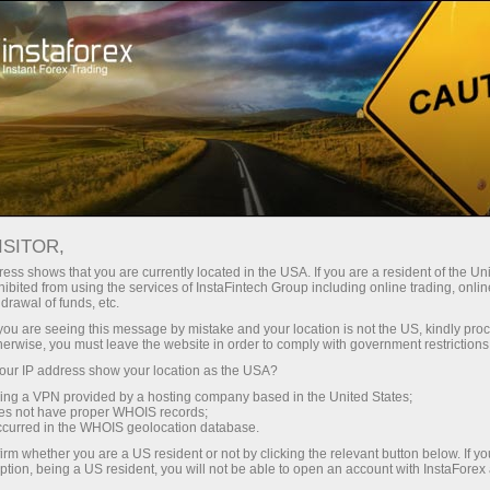
Para Operadores
Noticias Forex por InstaForex
ISITOR,
14.05.2026
03:35:00
UTC+00
RENDIMIENTO DEL BONO
ess shows that you are currently located in the USA. If you are a resident of the Uni
ibited from using the services of InstaFintech Group including online trading, online
drawal of funds, etc.
JAPONÉS A 30 AÑOS SUBE A
k you are seeing this message by mistake and your location is not the US, kindly pro
3,842% Y MARCA NUEVO MÁXIMO
herwise, you must leave the website in order to comply with government restrictions
ur IP address show your location as the USA?
RECIENTE
sing a VPN provided by a hosting company based in the United States;
oes not have proper WHOIS records;
occurred in the WHOIS geolocation database.
irm whether you are a US resident or not by clicking the relevant button below. If y
ption, being a US resident, you will not be able to open an account with InstaForex