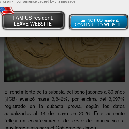
y for any inconvenience caused by this message.
El rendimiento de la subasta del bono japonés a 30 años
(JGB) avanzó hasta 3,842%, por encima del 3,697%
registrado en la subasta previa, según los datos
actualizados al 14 de mayo de 2026. Este aumento
refleja un encarecimiento del coste de financiación a
muy largo plazo para el Gobierno de Japón.