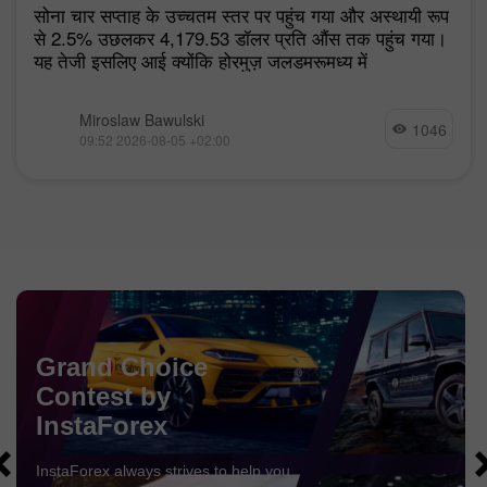
सोना चार सप्ताह के उच्चतम स्तर पर पहुंच गया और अस्थायी रूप
से 2.5% उछलकर 4,179.53 डॉलर प्रति औंस तक पहुंच गया।
यह तेजी इसलिए आई क्योंकि होरमुज़ जलडमरूमध्य में
Miroslaw Bawulski
1046
09:52 2026-08-05 +02:00
Grand Choice
चैन्सी डिपॉजिट
Contest by
$ 3,000 के साथ अपना खाता जमा करें और प्राप्त करें
$1000
अधिक!
InstaForex
में अगस्त हम आकर्षित करते हैं
$1000
चैंसी डिपॉज़िट में
ट्रेडिंग अकाउंट में $ 3,000 जमा करके जीतने का अवसर प्राप्त करें इस शर्त
InstaForex always strives to help you