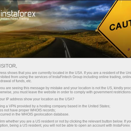
For Traders
Forex News
ISITOR,
14.05.2026
03:35:00
UTC+00
JAPAN’S 30-YEAR JGB YIELD
ess shows that you are currently located in the USA. If you are a resident of the Uni
ibited from using the services of InstaFintech Group including online trading, online
drawal of funds, etc.
CLIMBS TO 3.842%, MARKING
k you are seeing this message by mistake and your location is not the US, kindly pro
FRESH UPSIDE AT LATEST
herwise, you must leave the website in order to comply with government restrictions
ur IP address show your location as the USA?
AUCTION
sing a VPN provided by a hosting company based in the United States;
oes not have proper WHOIS records;
occurred in the WHOIS geolocation database.
irm whether you are a US resident or not by clicking the relevant button below. If y
ption, being a US resident, you will not be able to open an account with InstaForex