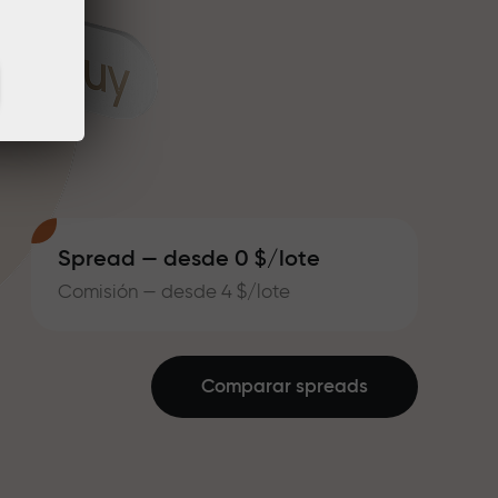
Spread — desde 0 $/lote
Comisión — desde 4 $/lote
Comparar spreads