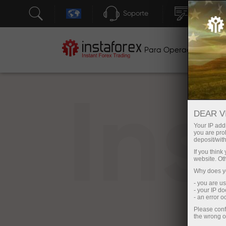
Soporte
Apertura 
Para Operadores
P
In
DEAR V
Your IP addr
you are proh
deposit/with
If you thin
website. Ot
Why does yo
- you are u
- your IP d
- an error 
Please conf
the wrong o