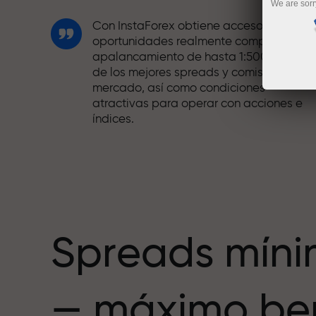
We are sorr
Con InstaForex obtiene acceso a
oportunidades realmente competitivas:
apalancamiento de hasta 1:5000, unos
de los mejores spreads y comisiones del
mercado, así como condiciones
atractivas para operar con acciones e
índices.
Hemos desarrollado un sistema de bono
que hace el trading aún más atractivo.
Cada cliente de InstaForex puede recibi
hasta un 30% al recargar su cuenta,
además de aprovechar otras
promociones y ofertas.
Spreads mín
La velocidad de la pista y la velocidad
— máximo ben
de las operaciones comparten los
mismos valores. Ales Loprais aporta