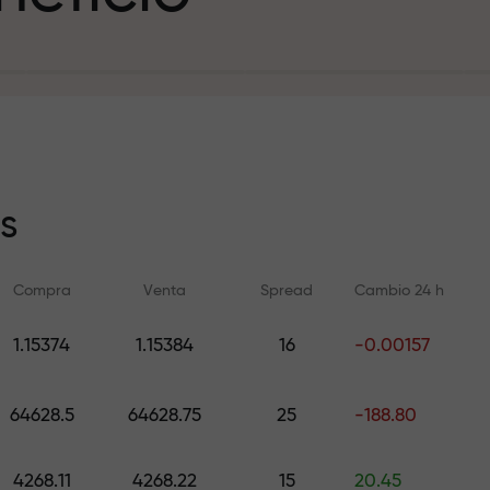
sito
s
Compra
Venta
Spread
Cambio 24 h
y en la pista
1.15374
1.15384
16
-0.00157
Formación en línea
Análisis de FX.C
e de regalos
Aprenda a operar desde cero —
Pronósticos diarios d
64628.5
64628.75
25
-188.80
cursos y seminarios web para
criptomonedas y futu
todos los niveles
4268.11
4268.22
15
20.45