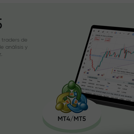
5
 traders de
 análisis y
.