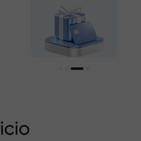
amos
icio