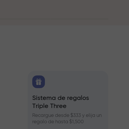
O
Sistema de regalos
Bonos
Triple Three
e Forex,
Partic
ros
InstaF
Recargue desde $333 y elija un
benefic
regalo de hasta $1,500