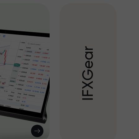
r
a
e
G
X
F
I