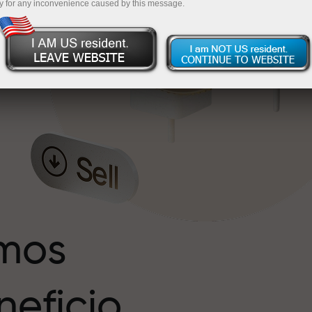
y for any inconvenience caused by this message.
s
r
imos
eficio