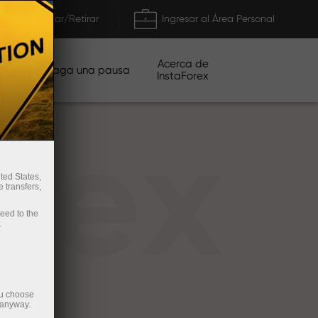
Depositar/Retirar
Ingresar al Área Personal
Acerca de
ñas
Haga una pausa
InstaForex
rex
ted States,
 transfers,
ceed to the
.
ou choose
 anyway.