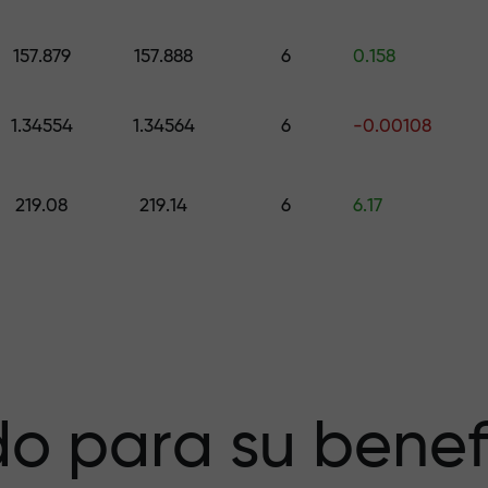
galo de hasta $1,500
157.879
157.888
6
0.158
esgo — garantiz
1.34554
1.34564
6
-0.00108
219.08
219.14
6
6.17
a X1000 — el
r más grande del
o para su benef