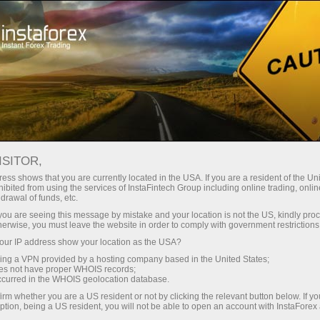
instantánea de la cuenta
Plataforma comercial
Para
Para
Para Socios
Campa
rincipiantes
Inversionistas
staFo
ISITOR,
ess shows that you are currently located in the USA. If you are a resident of the Uni
ibited from using the services of InstaFintech Group including online trading, online
drawal of funds, etc.
k you are seeing this message by mistake and your location is not the US, kindly pro
herwise, you must leave the website in order to comply with government restrictions
ur IP address show your location as the USA?
sing a VPN provided by a hosting company based in the United States;
oes not have proper WHOIS records;
occurred in the WHOIS geolocation database.
irm whether you are a US resident or not by clicking the relevant button below. If y
ption, being a US resident, you will not be able to open an account with InstaForex