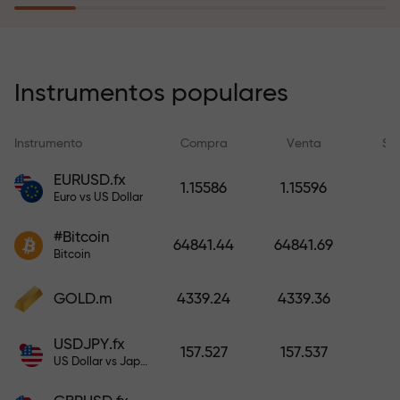
recargar su cuenta.
El programa de seguro de riesgos
compensa sus pérdidas y
Instrumentos populares
garantiza triplicar el beneficio
durante 6 meses. ¡Opere con
Instrumento
Compra
Venta
Sp
tranquilidad: su capital está
protegido!
EURUSD.fx
1.15586
1.15596
Euro vs US Dollar
Recargue la cuenta y obtenga un
#Bitcoin
bono mil veces mayor que su
64841.44
64841.69
Bitcoin
depósito. X1000 no es un error
tipográfico. Cuanto mayor sea el
GOLD.m
4339.24
4339.36
depósito, mayor será el
multiplicador.
USDJPY.fx
157.527
157.537
US Dollar vs Japanese Yen