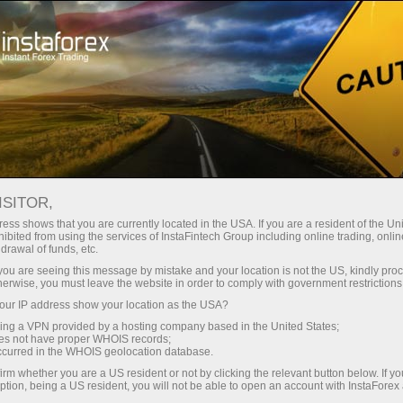
Spreads mínimos
— máximo beneficio
ISITOR,
ess shows that you are currently located in the USA. If you are a resident of the Uni
Bono del 30%
ibited from using the services of InstaFintech Group including online trading, online
Con InstaForex obtiene acceso a
drawal of funds, etc.
oportunidades realmente
en cada depósito
k you are seeing this message by mistake and your location is not the US, kindly pro
competitivas: apalancamiento de
herwise, you must leave the website in order to comply with government restrictions
hasta 1:5000, unos de los mejores
ur IP address show your location as the USA?
Velocidad
spreads y comisiones del
sing a VPN provided by a hosting company based in the United States;
mercado, así como condiciones
oes not have proper WHOIS records;
en el trading y en la pista
occurred in the WHOIS geolocation database.
atractivas para operar con
irm whether you are a US resident or not by clicking the relevant button below. If y
acciones e índices.
ption, being a US resident, you will not be able to open an account with InstaForex
Su propio bote de regalos
Hemos desarrollado un sistema