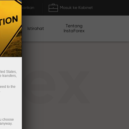
Deposit/Penarikan
Masuk ke Kabinet
Tentang
mo
Istirahat
InstaForex
rex
ted States,
 transfers,
ceed to the
.
ou choose
 anyway.