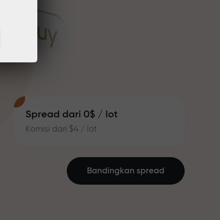
Spread dari 0$ / lot
Komisi dari $4 / lot
Bandingkan spread