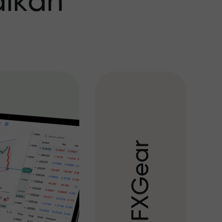
aikan
r
a
e
G
X
F