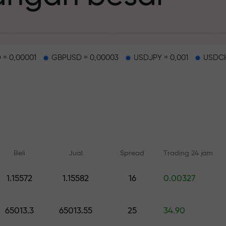
 = 0,00001
GBPUSD = 0,00003
USDJPY = 0,001
USDCH
deposit
g dan di track b
Beli
Jual
Spread
Trading 24 jam
n
1.15572
1.15582
16
0.00327
Pelatihan online
Analisis dengan
ah pribadi Anda
Belajar dari dasar — pelatihan
Prediksi harian untuk 
65013.3
65013.55
25
34.90
dan webinar untuk semua level
crypto, and futures