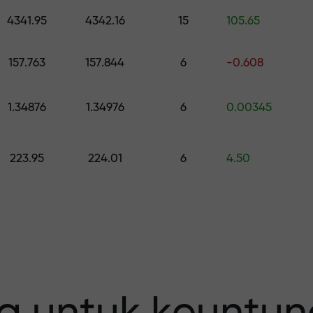
h hadiah senilai hingga $1,500
4341.95
4342.16
15
105.65
0
 risiko — kami
157.763
157.844
6
-0.608
1.34876
1.34976
6
0.00345
fit Anda
223.95
224.01
6
4.50
 X1000 —
erbesar pada p