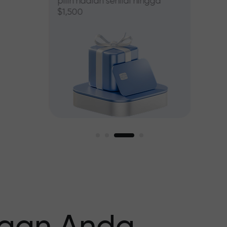
pilih hadiah senilai hingga
$1,500
asar