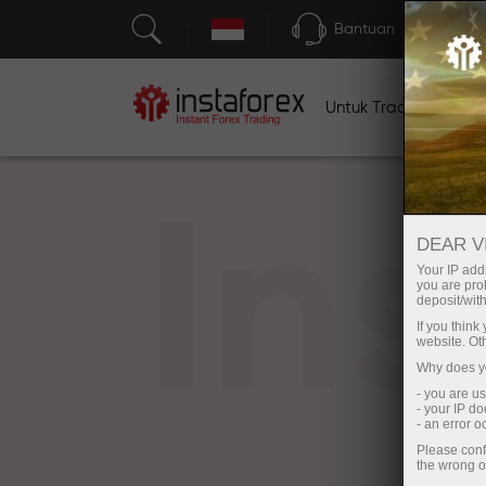
Bantuan
Untuk Traders
U
In
DEAR V
Your IP addr
you are proh
deposit/with
If you thin
website. Ot
Why does yo
- you are u
- your IP d
- an error 
Please conf
the wrong o