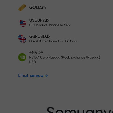
Deposit ke akun Anda $333 — pili
GOLD.m
Lakukan deposit dan terima bonus 1.000
kali lebih besar dari deposit Anda. X100
USDJPY.fx
Trading bebas
bukan salah ketik. Semakin besar
US Dollar vs Japanese Yen
depositnya, semakin tinggi
penggandanya.
GBPUSD.fx
menjamin pro
Great Britain Pound vs US Dollar
#NVDA
NVIDIA Corp Nasdaq Stock Exchange (Nasdaq)
Bonus hingga
USD
Lihat semua
pengganda t