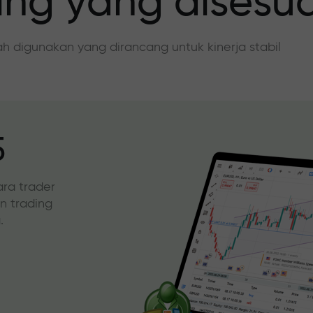
ing yang disesu
dah digunakan yang dirancang untuk kinerja stabil
5
ara trader
an trading
.