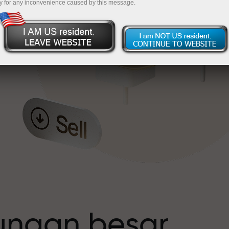
y for any inconvenience caused by this message.
t
tungan besar