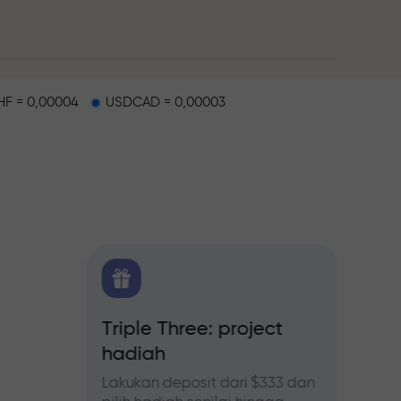
F = 0,00004
USDCAD = 0,00003
alap
 FX.CO
Triple Three: project
Bonus
hadiah
forex,
Ikuti p
tingka
Lakukan deposit dari $333 dan