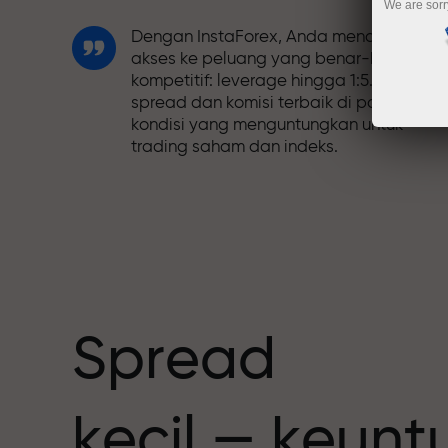
We are sorr
Dengan InstaForex, Anda mendapatkan
akses ke peluang yang benar-benar
kompetitif: leverage hingga 1:5.000,
spread dan komisi terbaik di pasar, dan
kondisi yang menguntungkan untuk
trading saham dan indeks.
Kami telah mengembangkan sistem
bonus yang membuat trading semakin
h
menarik. Setiap klien InstaForex dapat
menerima bonus hingga 30% dari deposi
mereka dan memanfaatkan promosi
serta penawaran spesial lainnya.
Spread
Kecepatan balap dan trading memiliki
kecil — keun
nilai yang sama. Aleš Loprais
menghadirkan unsur-unsur kecepatan