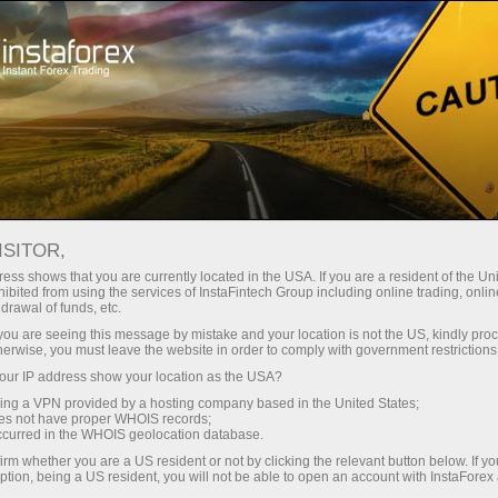
Pembukaan akun instan
Platform Trading
ntuk Pemula
Untuk Investor
Untuk Mitra
Pro
staFo
ISITOR,
ess shows that you are currently located in the USA. If you are a resident of the Uni
ibited from using the services of InstaFintech Group including online trading, online
drawal of funds, etc.
k you are seeing this message by mistake and your location is not the US, kindly pro
herwise, you must leave the website in order to comply with government restrictions
ur IP address show your location as the USA?
sing a VPN provided by a hosting company based in the United States;
oes not have proper WHOIS records;
occurred in the WHOIS geolocation database.
irm whether you are a US resident or not by clicking the relevant button below. If y
ption, being a US resident, you will not be able to open an account with InstaForex