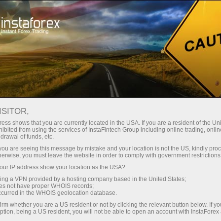
Spreads mínimos
— máximo beneficio
ISITOR,
ess shows that you are currently located in the USA. If you are a resident of the Uni
Bono del 30%
ibited from using the services of InstaFintech Group including online trading, online
Con InstaForex obtiene acceso a
drawal of funds, etc.
oportunidades realmente
en cada depósito
k you are seeing this message by mistake and your location is not the US, kindly pro
competitivas: apalancamiento de
herwise, you must leave the website in order to comply with government restrictions
hasta 1:5000, unos de los mejores
ur IP address show your location as the USA?
Velocidad
spreads y comisiones del
sing a VPN provided by a hosting company based in the United States;
mercado, así como condiciones
oes not have proper WHOIS records;
en el trading y en la pista
occurred in the WHOIS geolocation database.
atractivas para operar con
irm whether you are a US resident or not by clicking the relevant button below. If y
acciones e índices.
ption, being a US resident, you will not be able to open an account with InstaForex
Su propio bote de regalos
Hemos desarrollado un sistema