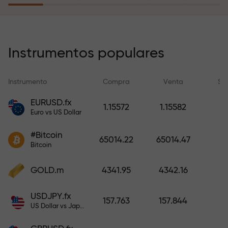
recargar su cuenta.
El programa de seguro de riesgos
compensa sus pérdidas y
Instrumentos populares
garantiza triplicar el beneficio
durante 6 meses. ¡Opere con
Instrumento
Compra
Venta
Sp
tranquilidad: su capital está
protegido!
EURUSD.fx
1.15572
1.15582
Euro vs US Dollar
Recargue la cuenta y obtenga un
#Bitcoin
bono mil veces mayor que su
65014.22
65014.47
Bitcoin
depósito. X1000 no es un error
tipográfico. Cuanto mayor sea el
GOLD.m
4341.95
4342.16
depósito, mayor será el
multiplicador.
USDJPY.fx
157.763
157.844
US Dollar vs Japanese Yen