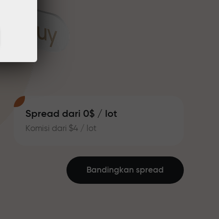
Spread dari 0$ / lot
Komisi dari $4 / lot
Bandingkan spread