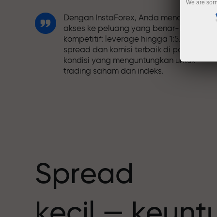
We are sorr
Dengan InstaForex, Anda mendapatkan
akses ke peluang yang benar-benar
kompetitif: leverage hingga 1:5.000,
spread dan komisi terbaik di pasar, dan
kondisi yang menguntungkan untuk
trading saham dan indeks.
Kami telah mengembangkan sistem
bonus yang membuat trading semakin
h
menarik. Setiap klien InstaForex dapat
menerima bonus hingga 30% dari deposi
mereka dan memanfaatkan promosi
serta penawaran spesial lainnya.
Spread
Kecepatan balap dan trading memiliki
kecil — keun
nilai yang sama. Aleš Loprais
menghadirkan unsur-unsur kecepatan