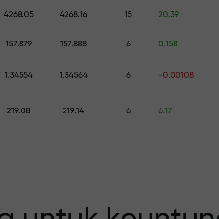
h hadiah senilai hingga $1,500
4268.05
4268.16
15
20.39
0
 risiko — kami
157.879
157.888
6
0.158
1.34554
1.34564
6
-0.00108
fit Anda
219.08
219.14
6
6.17
 X1000 —
erbesar pada p