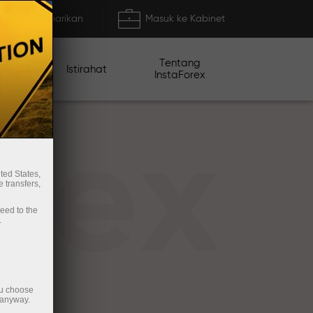
Deposit/Penarikan
Masuk ke Kabinet
Tentang
mo
Istirahat
InstaForex
rex
ted States,
 transfers,
ceed to the
.
ou choose
 anyway.