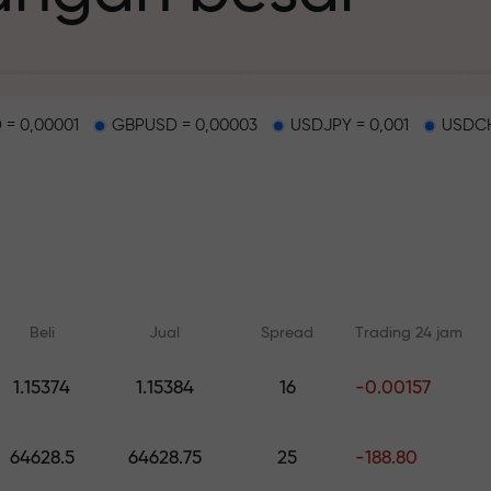
 = 0,00001
GBPUSD = 0,00003
USDJPY = 0,001
USDCH
deposit
g dan di track b
Beli
Jual
Spread
Trading 24 jam
n
1.15374
1.15384
16
-0.00157
Pelatihan online
Analisis dengan
ah pribadi Anda
Belajar dari dasar — pelatihan
Prediksi harian untuk 
64628.5
64628.75
25
-188.80
dan webinar untuk semua level
crypto, and futures