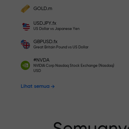
Deposit ke akun Anda $333 — pili
GOLD.m
Lakukan deposit dan terima bonus 1.000
kali lebih besar dari deposit Anda. X100
USDJPY.fx
Trading bebas
bukan salah ketik. Semakin besar
US Dollar vs Japanese Yen
depositnya, semakin tinggi
penggandanya.
GBPUSD.fx
menjamin pro
Great Britain Pound vs US Dollar
#NVDA
NVIDIA Corp Nasdaq Stock Exchange (Nasdaq)
Bonus hingga
USD
Lihat semua
pengganda t