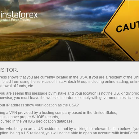
Pembukaan akun instan
Platform Trading
ntuk Pemula
Untuk Investor
Untuk Mitra
Pro
staFo
ISITOR,
ess shows that you are currently located in the USA. If you are a resident of the Uni
ibited from using the services of InstaFintech Group including online trading, online
drawal of funds, etc.
k you are seeing this message by mistake and your location is not the US, kindly pro
herwise, you must leave the website in order to comply with government restrictions
ur IP address show your location as the USA?
sing a VPN provided by a hosting company based in the United States;
oes not have proper WHOIS records;
occurred in the WHOIS geolocation database.
irm whether you are a US resident or not by clicking the relevant button below. If y
ption, being a US resident, you will not be able to open an account with InstaForex