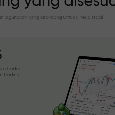
ing yang disesu
dah digunakan yang dirancang untuk kinerja stabil
5
ara trader
an trading
.