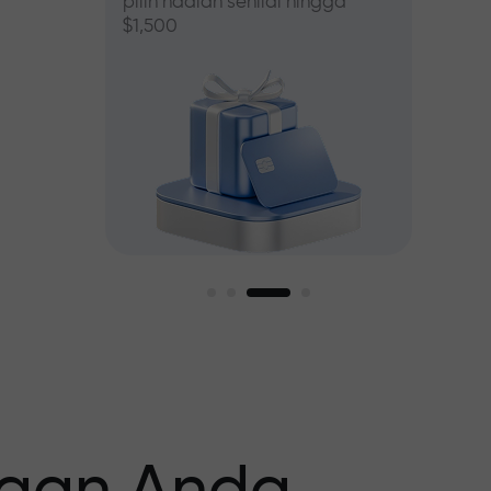
pilih hadiah senilai hingga
$1,500
asar