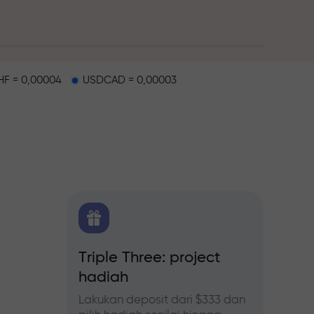
F = 0,00004
USDCAD = 0,00003
alap
 FX.CO
Triple Three: project
Bonus
hadiah
forex,
Ikuti p
tingka
Lakukan deposit dari $333 dan