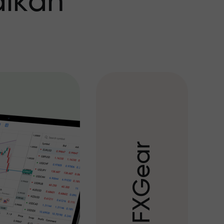
aikan
r
a
e
G
X
F