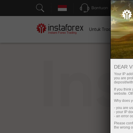
Bantuan
Untuk Traders
U
In
DEAR V
Your IP addr
you are proh
deposit/with
If you thin
website. Ot
Why does yo
- you are u
- your IP d
- an error 
Please conf
the wrong o