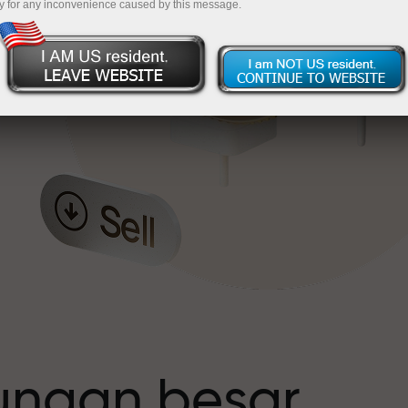
y for any inconvenience caused by this message.
t
tungan besar