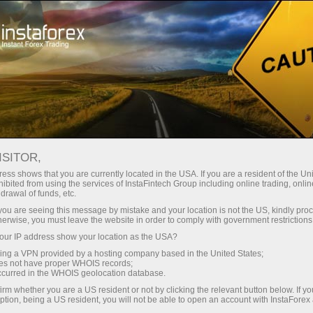
Spreads mínimos
— máximo beneficio
ISITOR,
ess shows that you are currently located in the USA. If you are a resident of the Uni
Bono del 30%
ibited from using the services of InstaFintech Group including online trading, online
Con InstaForex obtiene acceso a
drawal of funds, etc.
oportunidades realmente
en cada depósito
k you are seeing this message by mistake and your location is not the US, kindly pro
competitivas: apalancamiento de
herwise, you must leave the website in order to comply with government restrictions
hasta 1:5000, unos de los mejores
ur IP address show your location as the USA?
Velocidad
spreads y comisiones del
sing a VPN provided by a hosting company based in the United States;
mercado, así como condiciones
oes not have proper WHOIS records;
en el trading y en la pista
occurred in the WHOIS geolocation database.
atractivas para operar con
irm whether you are a US resident or not by clicking the relevant button below. If y
acciones e índices.
ption, being a US resident, you will not be able to open an account with InstaForex
Su propio bote de regalos
Hemos desarrollado un sistema