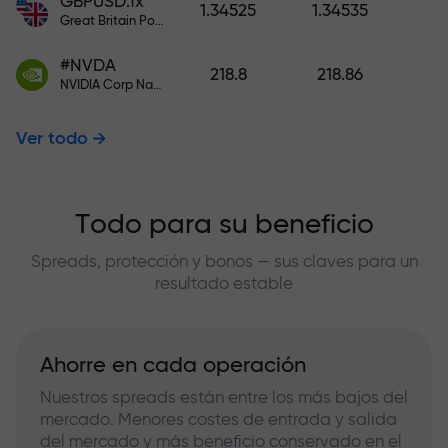
GBPUSD.fx
1.34525
1.34535
Great Britain Pound vs US Dollar
#NVDA
218.8
218.86
NVIDIA Corp Nasdaq Stock Exchange (Nasdaq) USD
Ver todo
Todo para su beneficio
Spreads, protección y bonos — sus claves para un
resultado estable
Ahorre en cada operación
Nuestros spreads están entre los más bajos del
mercado. Menores costes de entrada y salida
del mercado y más beneficio conservado en el