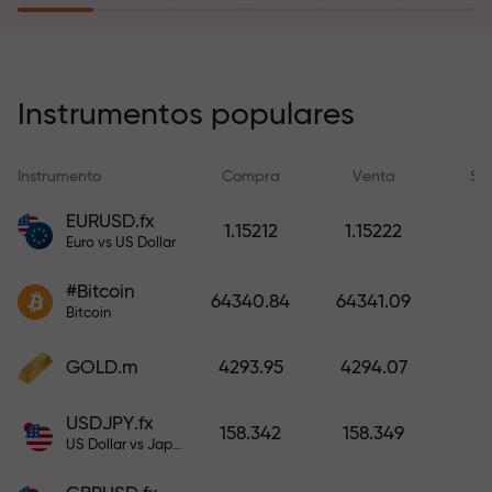
recargar su cuenta.
El programa de seguro de riesgos
compensa sus pérdidas y
Instrumentos populares
garantiza triplicar el beneficio
durante 6 meses. ¡Opere con
Instrumento
Compra
Venta
Sp
tranquilidad: su capital está
protegido!
EURUSD.fx
1.15212
1.15222
Euro vs US Dollar
Recargue la cuenta y obtenga un
#Bitcoin
bono mil veces mayor que su
64340.84
64341.09
Bitcoin
depósito. X1000 no es un error
tipográfico. Cuanto mayor sea el
GOLD.m
4293.95
4294.07
depósito, mayor será el
multiplicador.
USDJPY.fx
158.342
158.349
US Dollar vs Japanese Yen