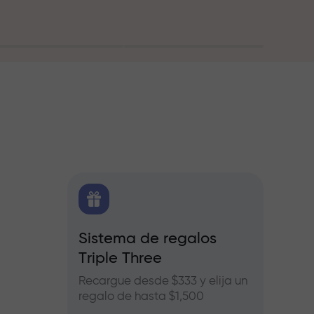
O
Sistema de regalos
Bonos
Triple Three
e Forex,
Partic
ros
InstaF
Recargue desde $333 y elija un
benefic
regalo de hasta $1,500