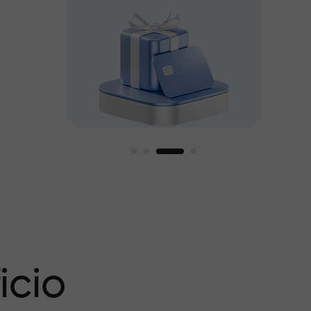
amos
icio