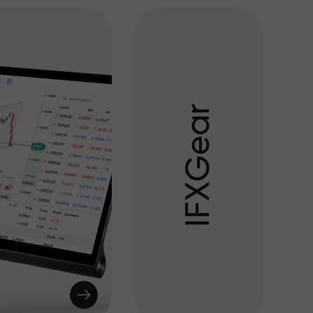
r
a
e
G
X
F
I