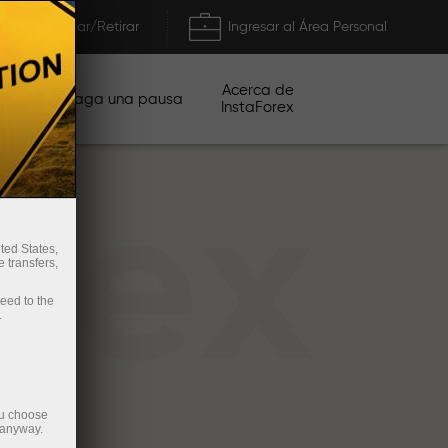
Depositar/Retirar
Ingresar al Área Personal
Acerca de
ñas
Haga una pausa
InstaForex
rex
ted States,
 transfers,
ceed to the
.
ou choose
 anyway.