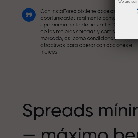
We are sorr
Con InstaForex obtiene acceso a
oportunidades realmente competitivas:
apalancamiento de hasta 1:5000, unos
de los mejores spreads y comisiones del
mercado, así como condiciones
atractivas para operar con acciones e
índices.
Hemos desarrollado un sistema de bono
que hace el trading aún más atractivo.
Cada cliente de InstaForex puede recibi
hasta un 30% al recargar su cuenta,
además de aprovechar otras
promociones y ofertas.
Spreads mín
La velocidad de la pista y la velocidad
— máximo ben
de las operaciones comparten los
mismos valores. Ales Loprais aporta