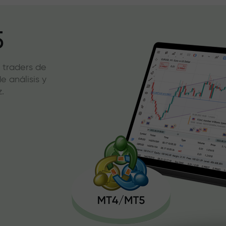
5
 traders de
 análisis y
.