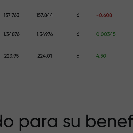
galo de hasta $1,500
157.763
157.844
6
-0.608
esgo — garantiz
1.34876
1.34976
6
0.00345
223.95
224.01
6
4.50
a X1000 — el
r más grande del
o para su benef