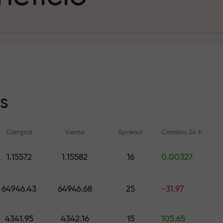
sito
s
Compra
Venta
Spread
Cambio 24 h
y en la pista
1.15572
1.15582
16
0.00327
Formación en línea
Análisis de FX.C
e de regalos
Aprenda a operar desde cero —
Pronósticos diarios d
64946.43
64946.68
25
-31.97
cursos y seminarios web para
criptomonedas y futu
todos los niveles
4341.95
4342.16
15
105.65