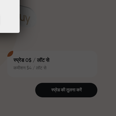
स्प्रेड 0$ / लॉट से
कमीशन $4 / लॉट से
स्प्रेड की तुलना करें