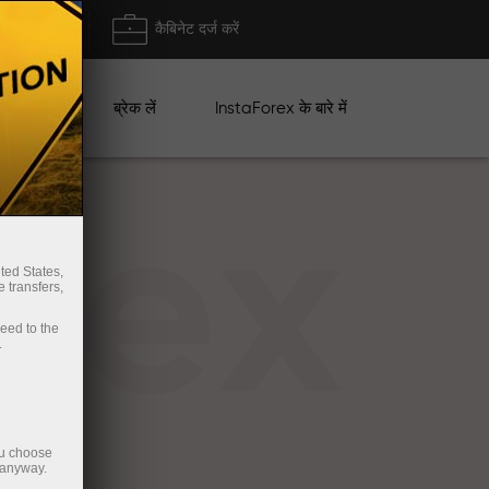
ा/ निकासी
कैबिनेट दर्ज करें
ान
ब्रेक लें
InstaForex के बारे में
rex
ted States,
 transfers,
ceed to the
.
ou choose
 anyway.