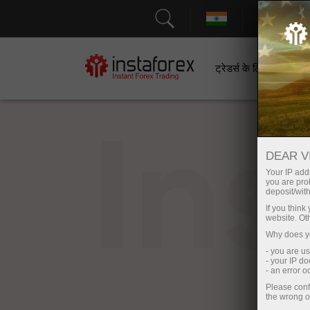
सहायत
ट्रेडर्स के लिए
श
In
DEAR V
Your IP addr
you are proh
deposit/with
If you thin
website. Ot
Why does yo
- you are u
- your IP d
- an error 
Please conf
the wrong o