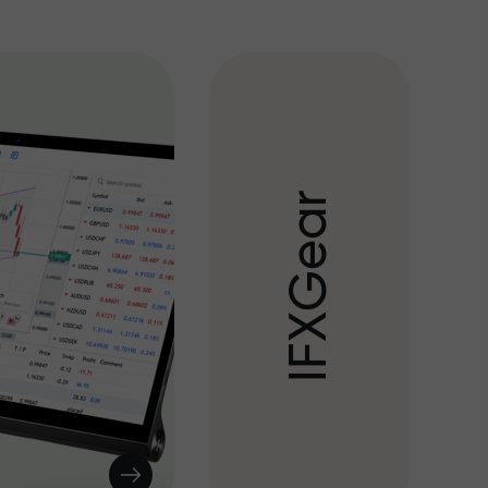
r
a
e
G
X
F
I