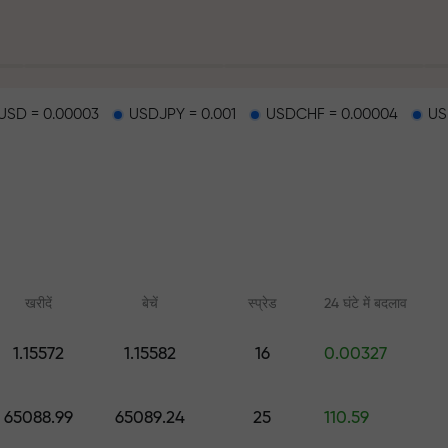
SD = 0.00003
USDJPY = 0.001
USDCHF = 0.00004
US
हर
खरीदें
बेचें
स्प्रेड
24 घंटे में बदलाव
1.15572
1.15582
16
0.00327
ैकपॉट
ऑनलाइन कोर्स
FX.CO के साथ एनाल
65088.99
65089.24
25
110.59
शुरुआत से ट्रेडिंग सीखें — सभी स्तरों के
फॉरेक्स, क्रिप्टो और फ्यूचर्स
लिए कोर्स और वेबिनार
पूर्वानुमान