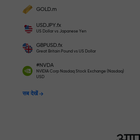
अपने खाते में $333 जमा करें — और $1,50
GOLD.m
फंड्स डिपॉज़िट करें और अपने डिपॉज़िट से 1,000 गुन
बड़ा बोनस पाएं। X1000 टाइपो नहीं है। जितना बड़ा
USDJPY.fx
डिपॉज़िट, उतना बड़ा मल्टिप्लायर।
रिस्क-फ्री ट्रेडिंग —
US Dollar vs Japanese Yen
GBPUSD.fx
Great Britain Pound vs US Dollar
X1000 तक बोनस — मार
#NVDA
NVIDIA Corp Nasdaq Stock Exchange (Nasdaq)
USD
सब देखें