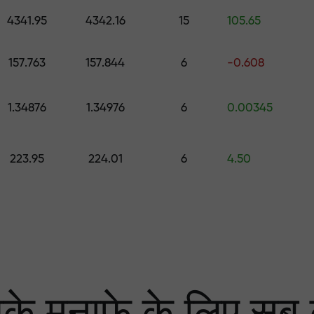
0 तक का उपहार चुनें
4341.95
4342.16
15
105.65
ा
 हम आपके लाभ की गारंटी दे
157.763
157.844
6
-0.608
1.34876
1.34976
6
0.00345
्केट में सबसे बड़ा मल्टि
223.95
224.01
6
4.50