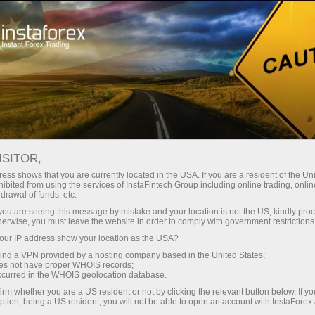
ा
तुरंत खाता खोलना
ट्रेडिंग प्लेटफॉर्म
जम
ुरुआती के लिए
निवेशकों के लिए
भागीदारों के लिए
अभिय
staFo
ISITOR,
ess shows that you are currently located in the USA. If you are a resident of the Uni
ibited from using the services of InstaFintech Group including online trading, online
drawal of funds, etc.
k you are seeing this message by mistake and your location is not the US, kindly pro
herwise, you must leave the website in order to comply with government restrictions
ur IP address show your location as the USA?
sing a VPN provided by a hosting company based in the United States;
oes not have proper WHOIS records;
occurred in the WHOIS geolocation database.
irm whether you are a US resident or not by clicking the relevant button below. If y
ption, being a US resident, you will not be able to open an account with InstaForex