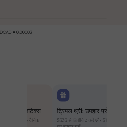
DCAD = 0.00003
िटिक्स
ट्रिपल थ्री: उपहार प्रोजेक्ट
ट्रेडर्
 के दैनिक
$333 से डिपॉजिट करें और $1,500 तक
InstaFore
का उपहार चुनें
मुनाफा बढ़