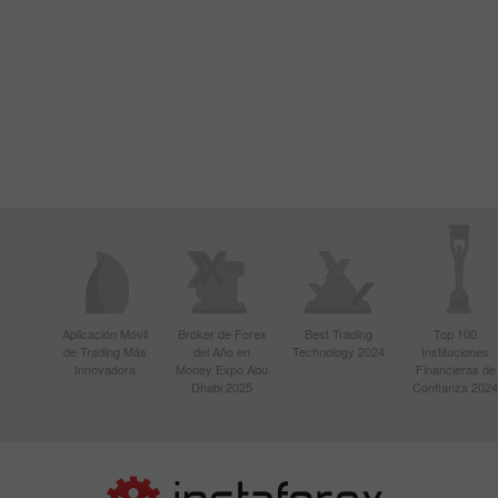
Aplicación Móvil
Bróker de Forex
Best Trading
Top 100
de Trading Más
del Año en
Technology 2024
Instituciones
Innovadora
Money Expo Abu
Financieras de
Dhabi 2025
Confianza 2024