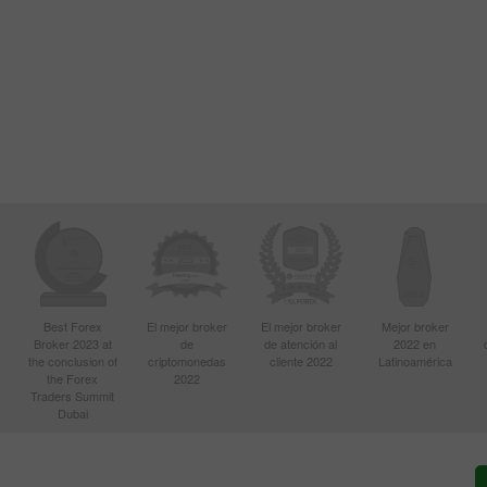
Best Forex
El mejor broker
El mejor broker
Mejor broker
Broker 2023 at
de
de atención al
2022 en
the conclusion of
criptomonedas
cliente 2022
Latinoamérica
the Forex
2022
Traders Summit
Dubai