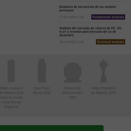
Dinámica de los precios de los metales
preciosos
17:33 2023-01-04
Fundamental analysis
Análisis del mercado de valores de EE. UU.
el 27 y revisión post mercado del 23 de
diciembre.
16:13 2022-12-28
Technical analysis
Mejor programa
Best Forex
Bróker Más
Mejor Programa
de afiliación 2022
Broker 2022
Activo en Asia
de Afiliación 2020
según la revista
2020
Global Brands
Magazine