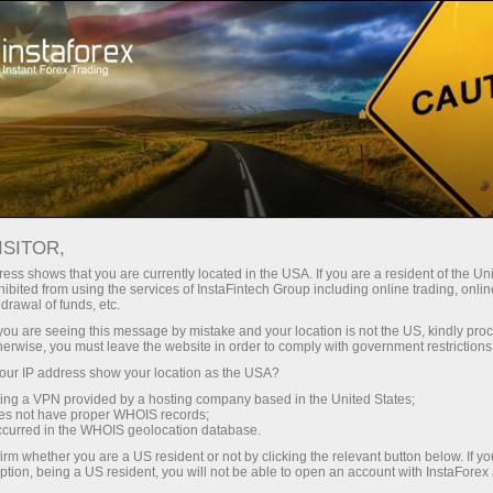
 instantánea de la cuenta
Plataforma comercial
a Principiantes
Para Inversionistas
Para Socios
Campa
rex
Forex y la Bolsa de Valores
ES
a una cuenta demo
ISITOR,
ess shows that you are currently located in the USA. If you are a resident of the Uni
ibited from using the services of InstaFintech Group including online trading, online
cciones y de valores) son dos mercados que no dependen en 
drawal of funds, etc.
k you are seeing this message by mistake and your location is not the US, kindly pro
 ellos es que en el mercado Forex las operaciones se realiza
herwise, you must leave the website in order to comply with government restrictions
rte se encuentran en las bolsas de divisas. Los mercados d
ur IP address show your location as the USA?
sing a VPN provided by a hosting company based in the United States;
oes not have proper WHOIS records;
occurred in the WHOIS geolocation database.
irm whether you are a US resident or not by clicking the relevant button below. If y
es del mercado
Forex
es la diferencia de los montos con lo
ption, being a US resident, you will not be able to open an account with InstaForex