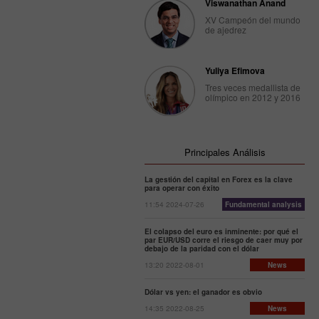
Viswanathan Anand
XV Campeón del mundo
de ajedrez
Yuliya Efimova
Tres veces medallista de
olímpico en 2012 y 2016
Principales Análisis
La gestión del capital en Forex es la clave
para operar con éxito
11:54 2024-07-26
Fundamental analysis
El colapso del euro es inminente: por qué el
par EUR/USD corre el riesgo de caer muy por
debajo de la paridad con el dólar
13:20 2022-08-01
News
Dólar vs yen: el ganador es obvio
14:35 2022-08-25
News