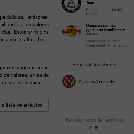
Team
Participante oficial del
rally Dakar
ecialistas, emisores,
bilidad de los valores
Únase a nosotros -
¡gane con InstaForex y
cias. Estos principios
Zvolen!
io inicial alto o bajo,
Ganador de la Copa
Continental IIHF en 2005
Bonos de InstaForex
 para las ganancias en
o de valores, antes de
Bono de 30%
Depósito Afortunado
 de las inversiones.
Bono del Club InstaForex
la lista de artículos
Todos los bonos de InstaForex