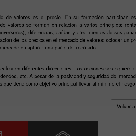
de valores es el precio. En su formación participan esp
e valores se forman en relación a varios principios: renta
inversores), diferencias, caídas y crecimientos de sus ganan
ción de los precios en el mercado de valores: colocar un prec
 mercado o capturar una parte del mercado.
realiza en diferentes direcciones. Las acciones se adquieren
idendos, etc. A pesar de la pasividad y seguridad del mercad
Bono de 30%
Depósito Afortunado
 que tiene como objetivo principal llevar al mínimo el riesgo
Bono del Club InstaForex
Volver a 