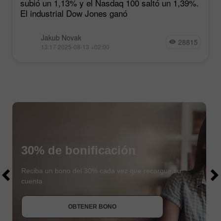
subió un 1,13% y el Nasdaq 100 saltó un 1,39%.
El industrial Dow Jones ganó
Jakub Novak
28815
13:17 2025-08-13 +02:00
30% de bonificación
$1000
$1000
Reciba un bono del 30% cada vez que recargue su
cuenta
OBTENER BONO
UNIRSE AL CONCURSO
UNIRSE AL CONCURSO