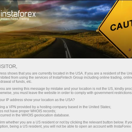
For Traders
Forex Analytics
InstaForex TV
Forex TV News
ISITOR,
ess shows that you are currently located in the USA. If you are a resident of the Uni
ibited from using the services of InstaFintech Group including online trading, online
drawal of funds, etc.
k you are seeing this message by mistake and your location is not the US, kindly pro
herwise, you must leave the website in order to comply with government restrictions
ur IP address show your location as the USA?
nero
Abra un
sing a VPN provided by a hosting company based in the United States;
oes not have proper WHOIS records;
occurred in the WHOIS geolocation database.
ro
Ab
irm whether you are a US resident or not by clicking the relevant button below. If y
ption, being a US resident, you will not be able to open an account with InstaForex