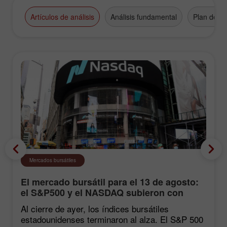
Artículos de análisis
Análisis fundamental
Plan de n
Mercados bursátiles
El mercado bursátil para el 13 de agosto:
el S&P500 y el NASDAQ subieron con
fuerza tras las estadísticas de inflación
Al cierre de ayer, los índices bursátiles
estadounidenses terminaron al alza. El S&P 500