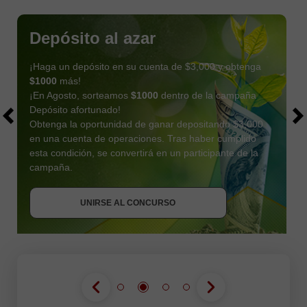
Depósito al azar
¡Haga un depósito en su cuenta de $3,000 y obtenga
$1000
más!
¡En Agosto, sorteamos
$1000
dentro de la campaña
Depósito afortunado!
Obtenga la oportunidad de ganar depositando $3,000
en una cuenta de operaciones. Tras haber cumplido
esta condición, se convertirá en un participante de la
OBTENER BONO
campaña.
UNIRSE AL CONCURSO
UNIRSE AL CONCURSO
UNIRSE AL CONCURSO