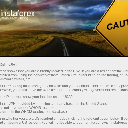
Para Operadores
Analisis de forex
InstaForex TV
Eventos da InstaForex TV
ISITOR,
ess shows that you are currently located in the USA. If you are a resident of the Uni
Eventos da InstaForex
ibited from using the services of InstaFintech Group including online trading, online
drawal of funds, etc.
TV
k you are seeing this message by mistake and your location is not the US, kindly pro
herwise, you must leave the website in order to comply with government restrictions
ur IP address show your location as the USA?
The TV events section offers you up-to-date
sing a VPN provided by a hosting company based in the United States;
reportages showing the life outside the trading
oes not have proper WHOIS records;
occurred in the WHOIS geolocation database.
platform.
irm whether you are a US resident or not by clicking the relevant button below. If y
ption, being a US resident, you will not be able to open an account with InstaForex