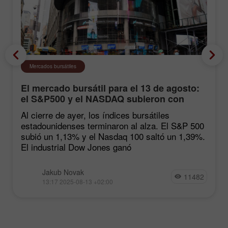
Mercados bursátiles
El mercado bursátil para el 13 de agosto:
el S&P500 y el NASDAQ subieron con
fuerza tras las estadísticas de inflación
Al cierre de ayer, los índices bursátiles
estadounidenses terminaron al alza. El S&P 500
subió un 1,13% y el Nasdaq 100 saltó un 1,39%.
El industrial Dow Jones ganó
Jakub Novak
11482
13:17 2025-08-13 +02:00