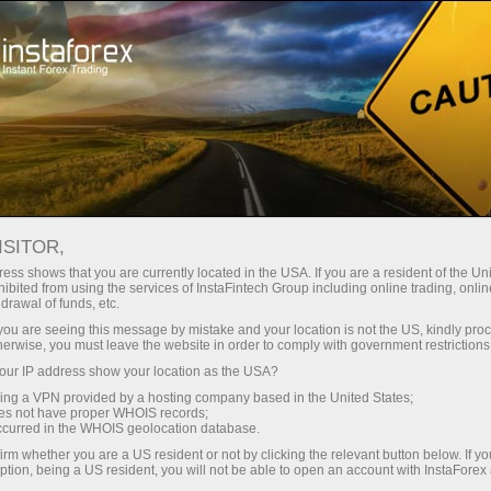
Para Operadores
Analisis de forex
InstaForex TV
Eventos da InstaForex TV
ISITOR,
ess shows that you are currently located in the USA. If you are a resident of the Uni
Eventos da InstaForex
ibited from using the services of InstaFintech Group including online trading, online
drawal of funds, etc.
TV
k you are seeing this message by mistake and your location is not the US, kindly pro
herwise, you must leave the website in order to comply with government restrictions
ur IP address show your location as the USA?
The TV events section offers you up-to-date
sing a VPN provided by a hosting company based in the United States;
reportages showing the life outside the trading
oes not have proper WHOIS records;
occurred in the WHOIS geolocation database.
platform.
irm whether you are a US resident or not by clicking the relevant button below. If y
ption, being a US resident, you will not be able to open an account with InstaForex