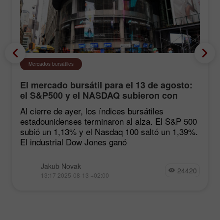
Mercados bursátiles
El mercado bursátil para el 13 de agosto:
el S&P500 y el NASDAQ subieron con
fuerza tras las estadísticas de inflación
Al cierre de ayer, los índices bursátiles
estadounidenses terminaron al alza. El S&P 500
subió un 1,13% y el Nasdaq 100 saltó un 1,39%.
El industrial Dow Jones ganó
Jakub Novak
24420
13:17 2025-08-13 +02:00