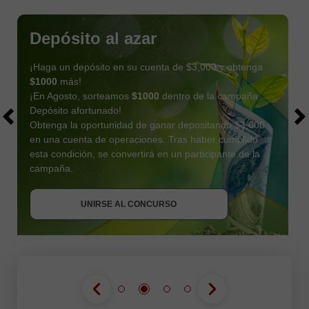
Depósito al azar
¡Haga un depósito en su cuenta de $3,000 y obtenga
$1000
más!
¡En Agosto, sorteamos
$1000
dentro de la campaña
Depósito afortunado!
Obtenga la oportunidad de ganar depositando $3,000
en una cuenta de operaciones. Tras haber cumplido
esta condición, se convertirá en un participante de la
OBTENER BONO
campaña.
UNIRSE AL CONCURSO
UNIRSE AL CONCURSO
UNIRSE AL CONCURSO