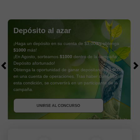
Depósito al azar
¡Haga un depósito en su cuenta de $3,000 y obtenga
$1000
más!
¡En Agosto, sorteamos
$1000
dentro de la campaña
Depósito afortunado!
Obtenga la oportunidad de ganar depositando $3,000
en una cuenta de operaciones. Tras haber cumplido
esta condición, se convertirá en un participante de la
OBTENER BONO
campaña.
UNIRSE AL CONCURSO
UNIRSE AL CONCURSO
UNIRSE AL CONCURSO