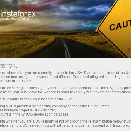
Para traders
Analytical Reviews
Technical analysis
ISITOR,
11.09.2024: Forex Analysis &
ess shows that you are currently located in the USA. If you are a resident of the Uni
ibited from using the services of InstaFintech Group including online trading, online
Reviews: Forex forecast 09/11/2024:
drawal of funds, etc.
GBP/USD, GBP/JPY, Oil and Bitcoin
k you are seeing this message by mistake and your location is not the US, kindly pro
herwise, you must leave the website in order to comply with government restrictions
ur IP address show your location as the USA?
sing a VPN provided by a hosting company based in the United States;
oes not have proper WHOIS records;
raciones
occurred in the WHOIS geolocation database.
irm whether you are a US resident or not by clicking the relevant button below. If y
ption, being a US resident, you will not be able to open an account with InstaForex
demo