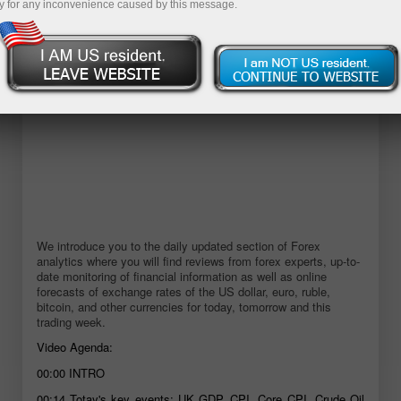
y for any inconvenience caused by this message.
We introduce you to the daily updated section of Forex
analytics where you will find reviews from forex experts, up-to-
date monitoring of financial information as well as online
forecasts of exchange rates of the US dollar, euro, ruble,
bitcoin, and other currencies for today, tomorrow and this
trading week.
Video Agenda:
00:00
INTRO
00:14
Totay's key events: UK GDP, CPI, Core CPI, Crude Oil