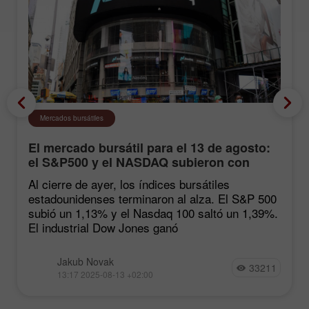
Mercados bursátiles
El mercado bursátil para el 13 de agosto:
el S&P500 y el NASDAQ subieron con
fuerza tras las estadísticas de inflación
Al cierre de ayer, los índices bursátiles
estadounidenses terminaron al alza. El S&P 500
subió un 1,13% y el Nasdaq 100 saltó un 1,39%.
El industrial Dow Jones ganó
Jakub Novak
33211
13:17 2025-08-13 +02:00