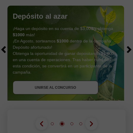
Depósito al azar
¡Haga un depósito en su cuenta de $3,000 y obtenga
$1000
más!
¡En Agosto, sorteamos
$1000
dentro de la campaña
Depósito afortunado!
Obtenga la oportunidad de ganar depositando $3,000
en una cuenta de operaciones. Tras haber cumplido
esta condición, se convertirá en un participante de la
OBTENER BONO
campaña.
UNIRSE AL CONCURSO
UNIRSE AL CONCURSO
UNIRSE AL CONCURSO