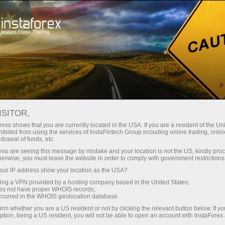
Para traders
Analytical Reviews
Technical analysis
ISITOR,
03.10.2024: Forex Analysis &
ess shows that you are currently located in the USA. If you are a resident of the Uni
ibited from using the services of InstaFintech Group including online trading, online
Reviews: Forex forecast 03/10/2024:
drawal of funds, etc.
EUR/USD, GBP/USD, USDX and
k you are seeing this message by mistake and your location is not the US, kindly pro
herwise, you must leave the website in order to comply with government restrictions
Bitcoin
ur IP address show your location as the USA?
sing a VPN provided by a hosting company based in the United States;
oes not have proper WHOIS records;
occurred in the WHOIS geolocation database.
raciones
irm whether you are a US resident or not by clicking the relevant button below. If y
ption, being a US resident, you will not be able to open an account with InstaForex