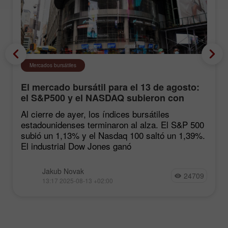
Mercados bursátiles
El mercado bursátil para el 13 de agosto:
el S&P500 y el NASDAQ subieron con
fuerza tras las estadísticas de inflación
Al cierre de ayer, los índices bursátiles
estadounidenses terminaron al alza. El S&P 500
subió un 1,13% y el Nasdaq 100 saltó un 1,39%.
El industrial Dow Jones ganó
Jakub Novak
24709
13:17 2025-08-13 +02:00