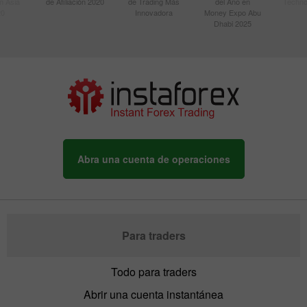
n Asia
de Afiliación 2020
de Trading Más
del Año en
Techno
20
Innovadora
Money Expo Abu
Dhabi 2025
Abra una cuenta de operaciones
Para traders
Todo para traders
Abrir una cuenta instantánea