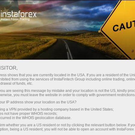
Para traders
Analytical Reviews
Technical analysis
ISITOR,
10.04.2026: Forex Analysis &
ess shows that you are currently located in the USA. If you are a resident of the Uni
ibited from using the services of InstaFintech Group including online trading, online
Reviews: Forex forecast 10/04/2026:
drawal of funds, etc.
EUR/USD, USD/JPY, GBP/USD, USDX,
k you are seeing this message by mistake and your location is not the US, kindly pro
herwise, you must leave the website in order to comply with government restrictions
SP500, Gold, Oil and Bitcoin
ur IP address show your location as the USA?
sing a VPN provided by a hosting company based in the United States;
oes not have proper WHOIS records;
occurred in the WHOIS geolocation database.
Abra una cuenta de operaciones
irm whether you are a US resident or not by clicking the relevant button below. If y
ption, being a US resident, you will not be able to open an account with InstaForex