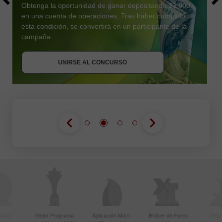
Obtenga la oportunidad de ganar depositando $3,000
en una cuenta de operaciones. Tras haber cumplido
esta condición, se convertirá en un participante de la
OBTENER BONO
campaña.
UNIRSE AL CONCURSO
UNIRSE AL CONCURSO
UNIRSE AL CONCURSO
r Más
Mejor Programa
Aplicación Móvil
Bróker de Forex
Best