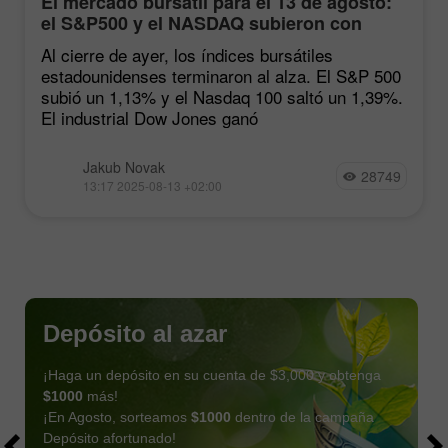
El mercado bursátil para el 13 de agosto:
el S&P500 y el NASDAQ subieron con
fuerza tras las estadísticas de inflación
Al cierre de ayer, los índices bursátiles
estadounidenses terminaron al alza. El S&P 500
subió un 1,13% y el Nasdaq 100 saltó un 1,39%.
El industrial Dow Jones ganó
Jakub Novak
28749
13:17 2025-08-13 +02:00
Depósito al azar
¡Haga un depósito en su cuenta de $3,000 y obtenga
$1000
más!
¡En Agosto, sorteamos
$1000
dentro de la campaña
Depósito afortunado!