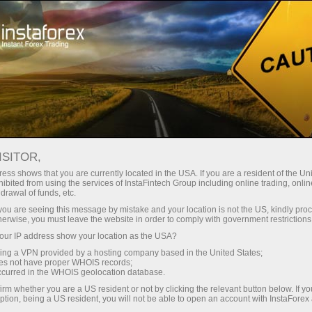
Para traders
Analytical Reviews
Technical analysis
ISITOR,
13.04.2026: Forex Analysis &
ess shows that you are currently located in the USA. If you are a resident of the Uni
ibited from using the services of InstaFintech Group including online trading, online
Reviews: Forex forecast 13/04/2026:
drawal of funds, etc.
EUR/USD, USD/JPY, GBP/USD, SP500,
k you are seeing this message by mistake and your location is not the US, kindly pro
herwise, you must leave the website in order to comply with government restrictions
Gold, Oil and Bitcoin
ur IP address show your location as the USA?
sing a VPN provided by a hosting company based in the United States;
oes not have proper WHOIS records;
occurred in the WHOIS geolocation database.
 operaciones
irm whether you are a US resident or not by clicking the relevant button below. If y
ption, being a US resident, you will not be able to open an account with InstaForex