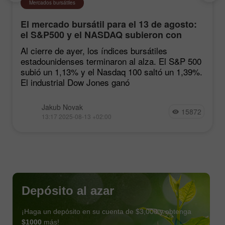
Mercados bursátiles
El mercado bursátil para el 13 de agosto:
el S&P500 y el NASDAQ subieron con
fuerza tras las estadísticas de inflación
Al cierre de ayer, los índices bursátiles
estadounidenses terminaron al alza. El S&P 500
subió un 1,13% y el Nasdaq 100 saltó un 1,39%.
El industrial Dow Jones ganó
Jakub Novak
15872
13:17 2025-08-13 +02:00
Depósito al azar
¡Haga un depósito en su cuenta de $3,000 y obtenga
$1000
más!