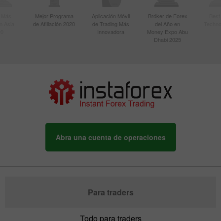
r Más
Mejor Programa
Aplicación Móvil
Bróker de Forex
Best
n Asia
de Afiliación 2020
de Trading Más
del Año en
Techno
20
Innovadora
Money Expo Abu
Dhabi 2025
Abra una cuenta de operaciones
Para traders
Todo para traders