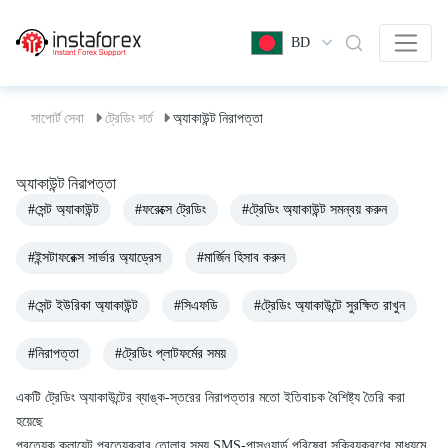
BD
সাপোর্ট সেবা
ট্রেডিং শর্ত
অ্যাকাউন্ট নিরাপত্তা
অ্যাকাউন্ট নিরাপত্তা
#সেন্ট অ্যাকাউন্ট
#ফরেক্সে ট্রেডিং
#ট্রেডিং অ্যাকাউন্ট সমন্বয় করুন
#ইন্সটাফরেক্স সার্ভার অ্যাড্রেস
#মার্জিন হিসাব করুন
#সেন্ট ইউরিকা অ্যাকাউন্ট
#সিএফডি
#ট্রেডিং অ্যাকাউন্টে সুরক্ষিত রাখুন
#নিরাপত্তা
#ট্রেডিং প্লাটফর্মের সময়
একটি ট্রেডিং অ্যাকাউন্টের ব্যাঙ্ক-স্তরের নিরাপত্তার মতো ইতিবাচক বৈশিষ্ট্য তৈরি করা
হয়েছে
প্রত্যেক ক্লায়েন্ট প্রত্যেকবার তোলার সময় SMS-পাসওয়ার্ড পরিষেবা সক্রিয়করণের মাধ্যমে