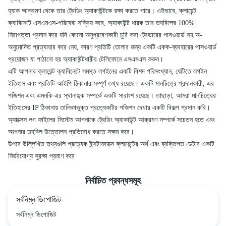
হ্যাক আক্রমণ থেকে তার ট্রেডিং অ্যাকাউন্টকে রক্ষা করতে পারে। এইভাবে, ক্লায়েন্ট
ক্যাবিনেটে এসএমএস-পরিষেবা সক্রিয় করে, অ্যাকাউন্ট ধারক তার তহবিলের 100%
নিরাপত্তা প্রদান করে যদি কোনো অনুপ্রবেশকারী চুরি করা ট্রেডারের পাসওয়ার্ড সহ অ-
অনুমোদিত প্রত্যাহার করে নেয়, কারণ প্রতিটি তোলার জন্য একটি একক-ব্যবহারের পাসওয়ার্ড
প্রয়োজন যা পাঠানো হয় অ্যাকাউন্টধারীর টেলিফোনে এসএমএস করুন।
এটি আপনার ক্লায়েন্ট ক্যাবিনেটে সমস্ত লগইনের একটি বিশদ পরিসংখ্যান, যেটিতে লগইন
ইতিহাস এবং প্রতিটি আইপি ঠিকানার সম্পূর্ণ তথ্য রয়েছে। একটি মানচিত্রে প্রদানকারী, এর
পজিশন এবং এমনকি এর স্থানাঙ্ক সম্পর্কে একটি সারাংশ রয়েছে। তাছাড়া, আমরা মানচিত্রের
ইতিহাসের IP ঠিকানায় তালিকাভুক্ত প্রত্যেকটির পজিশন দেখার একটি বিকল্প প্রদান করি।
অ্যাক্সেস লগ ফাইলের সিস্টেম আপনাকে ট্রেডিং অ্যাকাউন্ট আক্রমণ সম্পর্কে সচেতন হতে এবং
আপনার তহবিল উত্তোলন প্রতিরোধ করতে সক্ষম করে।
উপরে উল্লিখিত তথ্যগুলি প্রত্যেক ইন্সটাফরেক্স ক্লায়েন্টের অর্থ এবং ব্যক্তিগত ডেটার একটি
নির্ভরযোগ্য সুরক্ষা প্রমাণ করে
নির্বাচিত প্রবন্ধসমূহ
সর্বনিম্ন ডিপোজিট
সর্বনিম্ন ডিপোজিট