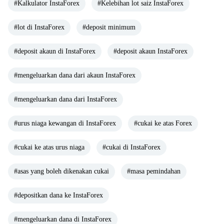
#Kalkulator InstaForex
#Kelebihan lot saiz InstaForex
#lot di InstaForex
#deposit minimum
#deposit akaun di InstaForex
#deposit akaun InstaForex
#mengeluarkan dana dari akaun InstaForex
#mengeluarkan dana dari InstaForex
#urus niaga kewangan di InstaForex
#cukai ke atas Forex
#cukai ke atas urus niaga
#cukai di InstaForex
#asas yang boleh dikenakan cukai
#masa pemindahan
#depositkan dana ke InstaForex
#mengeluarkan dana di InstaForex