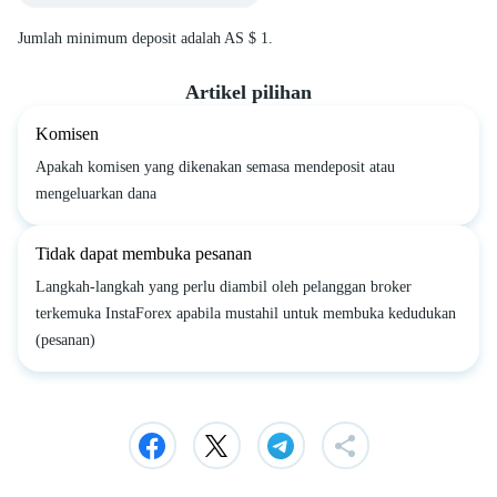
Jumlah minimum deposit adalah AS $ 1.
Artikel pilihan
Komisen
Apakah komisen yang dikenakan semasa mendeposit atau
mengeluarkan dana
Tidak dapat membuka pesanan
Langkah-langkah yang perlu diambil oleh pelanggan broker
terkemuka InstaForex apabila mustahil untuk membuka kedudukan
(pesanan)