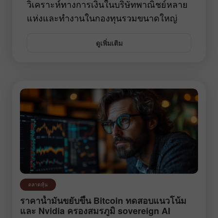
วิเคราะห์ทางการเงินในบริษัทพาณิชย์หลาย
แห่งและทำงานในกองทุนรวมขนาดใหญ่
บทความวิเคราะห์ของเธอได้รับการตีพิมพ์
ดูเพิ่มเติม
ในระดับสากล เธอได้ทำงานให้กับ
InstaForex มาตั้งแต่ปี 2020 การวิเคราะห์
ตลาดของเธอนั้นครอบคลุมหัวข้อต่างๆ แต่
จุดสนใจหลักของเธออยู่ที่ตลาดแลกเปลี่ยน
เงินตราต่างประเทศและตลาดสินค้า
โภคภัณฑ์ คุณ Natalia ยังเสนอการ
วิเคราะห์สถานการณ์ตลาดอย่างกว้างซึ่ง
ช่วยให้เทรดเดอร์สามารถหาทางออกที่ดี
ที่สุดได้
ตลาดหุ้น
ราคาน้ำมันขยับขึ้น Bitcoin ทดสอบแนวโน้ม
และ Nvidia ครองสมรภูมิ sovereign AI