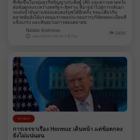
ที่เพิ่มขึ้นในกลุ่มธุรกิจปัญญาประดิษฐ์ (AI) และความคาดหวัง
ต่อข้อตกลงระหว่างสหรัฐฯ–อิหร่าน ที่อาจนำไปสู่การกลับมา
ขนส่งน้ำมันผ่านช่องแคบฮอร์มุซได้อีกครั้ง ขณะเดียวกัน
ตลาดหุ้นยังได้แรงหนุนจากผลประกอบการบริษัทจดทะเบียนที่
แข็งแกร่ง และสัญญาณการผ่อนคลายข.
Natalia Andreeva
2455
เผยแพร่ด้วยการล่าช้า 2 ชั่วโมง
ข่าวสาร
การเจรจาเรื่อง Hormuz เดินหน้า แต่ข้อตกลง
ยังไม่แน่นอน