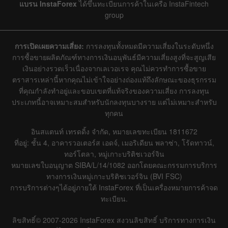
แบรน InstaForex
ได้ขึ้นทะเบียนการค้าในเครือ InstaFintech
group
การเปิดเผยความเสี่ยง:
การลงทุนทั้งหมดมีความเสี่ยงในระดับหนึ่ง
การซื้อขายผลิตภัณฑ์ทางการเงินอนุพันธ์มีความเสี่ยงสูงที่จะสูญเสีย
เงินอย่างรวดเร็วเนื่องจากเลเวอเรจ คุณไม่ควรทำการซื้อขาย
ตราสารเหล่านี้หากคุณไม่เข้าใจอย่างถ่องแท้ถึงลักษณะของธุรกรรม
ที่คุณกำลังทำอยู่และขอบเขตที่แท้จริงของความเสี่ยง การลงทุน
ประเภทนี้อาจเหมาะสมสำหรับนักลงทุนบางราย แต่ไม่เหมาะสำหรับ
ทุกคน
อินสแตนท์ เทรดดิ้ง จำกัด, หมายเลขทะเบียน 1811672
ที่อยู่: ชั้น 4, อาคารวอเตอร์ส เอดจ์, เมอริเดียน พลาซ่า, โร้ดทาวน์,
ทอร์โตลา, หมู่เกาะบริติชเวอร์จิน
หมายเลขใบอนุญาต SIBA/L/14/1082 ออกโดยคณะกรรมการบริการ
ทางการเงินหมู่เกาะบริติชเวอร์จิน (BVI FSC)
การบริการต่างๆได้อยู่ภายใต้ InstaForex ที่เป็นเครื่องหมายการค้าจด
ทะเบียน.
ลิขสิทธิ์© 2007-2026 InstaForex สงวนลิขสิทธิ์ บริการทางการเงิน