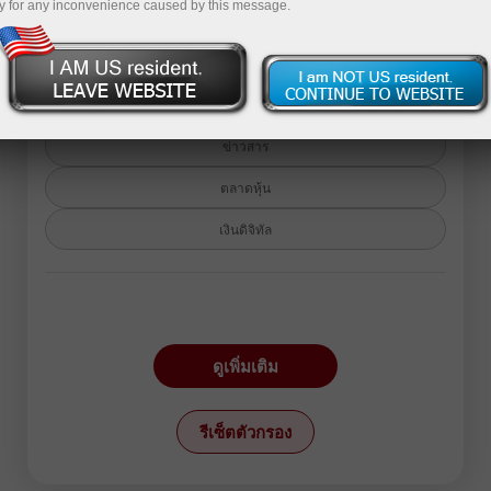
y for any inconvenience caused by this message.
กลับสู่บทความวิเคราะห์
ข่าวสาร
ตลาดหุ้น
เงินดิจิทัล
ตราสาร:
EURUSD
GBPUSD
ดูเพิ่มเติม
USDCHF
USDCAD
USDJPY
AUDUSD
รีเซ็ตตัวกรอง
GBPJPY
EURGBP
EURJPY
NZDUSD