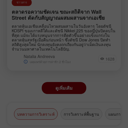
ข่าวสาร
ตลาดรอความชัดเจน ขณะสถิติจาก Wall
Street ตัดกับสัญญาณผสมผสานจากเอเชีย
ตลาดหุ้นเอเชียเคลื่อนไหวผสมผสานในวันอังคาร โดยดัชนี
KOSPI ของเกาหลีใต้และดัชนี Nikkei 225 ของญี่ปุ่นปิดลบใน
ที่สุด แม้จะได้แรงหนุนจากการดีดตัวขึ้นอย่างแข็งแกร่งใน
ตลาดหุ้นสหรัฐเมื่อคืนก่อนหน้า ซึ่งดัชนี Dow Jones ปิดทำ
สถิติสูงสุดใหม่ นักลงทุนยังคงถกเถียงกันอยู่ว่าเม็ดเงินลงทุน
จำนวนมหาศาลในเทคโนโลยีปัญ.
Natalia Andreeva
1628
เผยแพร่ด้วยการล่าช้า 2 ชั่วโมง
ดูเพิ่มเติม
บทความการวิเคราะห์
การวิเคราะห์พื้นฐาน
แผนการซื้