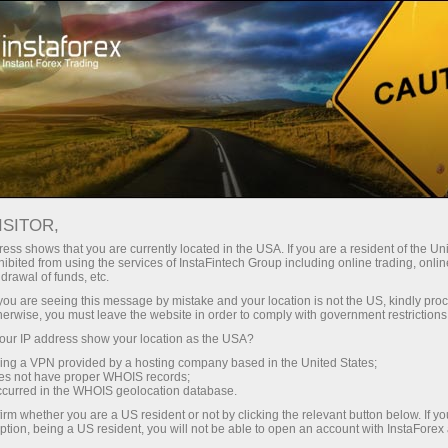
สำหรับเทรดเดอร์
การวิเคราะห์ฟอเร็กซ์
บทวิจารณ์เชิงวิเคราะห์
นักวิเคราะห์
Natalia Andreeva
ISITOR,
บทความวิเคราะห์ฟอเร็กซ์
ess shows that you are currently located in the USA. If you are a resident of the Uni
ibited from using the services of InstaFintech Group including online trading, online
drawal of funds, etc.
k you are seeing this message by mistake and your location is not the US, kindly pro
herwise, you must leave the website in order to comply with government restrictions
ดบัญชีซื้อขาย
ur IP address show your location as the USA?
sing a VPN provided by a hosting company based in the United States;
oes not have proper WHOIS records;
ิดบัญชีเดโม่
occurred in the WHOIS geolocation database.
irm whether you are a US resident or not by clicking the relevant button below. If y
ption, being a US resident, you will not be able to open an account with InstaForex