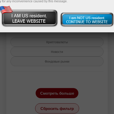
y for any inconvenience caused by this message.
Назад в Аналитику
Криптовалюты
Новости
Фондовые рынки
Инструменты:
EURUSD
GBPUSD
Смотреть больше
USDCHF
USDCAD
USDJPY
AUDUSD
Сбросить фильтр
GBPJPY
EURGBP