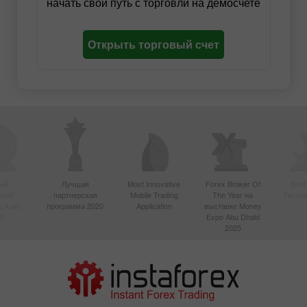
начать свой путь с торговли на демосчете
Открыть торговый счет
ый
Лучшая
Most Innovative
Forex Broker Of
Best
вный
партнерская
Mobile Trading
The Year на
Techno
в Азии
программа 2020
Application
выставке Money
20
Expo Abu Dhabi
2025