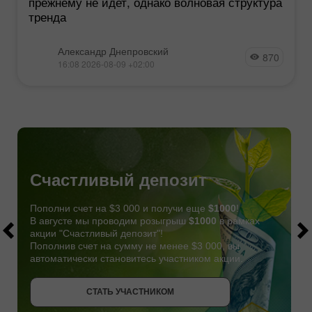
прежнему не идет, однако волновая структура
тренда
Александр Днепровский
870
16:08 2026-08-09 +02:00
Счастливый депозит
Пополни счет на $3 000 и получи еще
$1000
!
В августе мы проводим розыгрыш
$1000
в рамках
акции "Счастливый депозит"!
Пополнив счет на сумму не менее $3 000, вы
автоматически становитесь участником акции.
СТАТЬ УЧАСТНИКОМ
СТАТЬ УЧАСТНИКОМ
ПОЛУЧИТЬ БОНУС
СТАТЬ УЧАСТНИКОМ