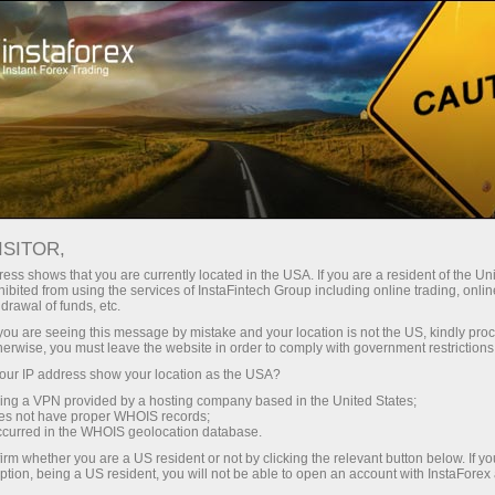
Трейдерлар учун
Форекс аналитика
Форекс-шарҳлар
Аналитики
Наталья Андреева
ISITOR,
АНАЛИТИЧЕСКИЕ ОБЗОРЫ
ess shows that you are currently located in the USA. If you are a resident of the Uni
ibited from using the services of InstaFintech Group including online trading, online
ФОРЕКС
drawal of funds, etc.
k you are seeing this message by mistake and your location is not the US, kindly pro
herwise, you must leave the website in order to comply with government restrictions
ur IP address show your location as the USA?
Савдо ҳисоб-варағини очиш
sing a VPN provided by a hosting company based in the United States;
oes not have proper WHOIS records;
occurred in the WHOIS geolocation database.
Демо-ҳисоб-варағини очиш
irm whether you are a US resident or not by clicking the relevant button below. If y
ption, being a US resident, you will not be able to open an account with InstaForex