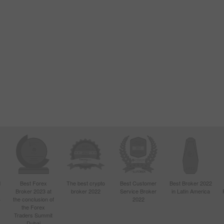
d
Best Forex
The best crypto
Best Customer
Best Broker 2022
Broker 2023 at
broker 2022
Service Broker
in Latin America
4
the conclusion of
2022
the Forex
Traders Summit
Dubai