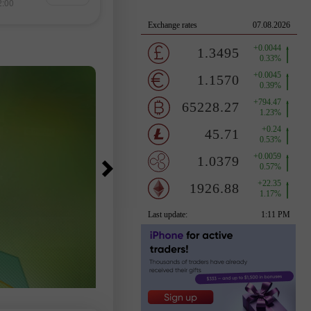
2:00
13:05 2026-08-07 +02:00
64,900 ดอลลาร์ ส่วน Ethereum ก็ปรั
ลสำคัญที่จะ
ตัวเพิ่มขึ้นเล็กน้อยเช่นกัน วันนี้ U.S.
้บ่งชี้ว่า Euro
Bureau of Labor Statistics จะประก
ประกาศรายงานการ
ตัวเลขการจ้างงานประจำเดือน
้วยความ
กรกฎาคม
ดข้อมูลนี้อาจ
รดในช่วงปลาย
ัญคือการ
จ้างงานนอกภาค
ในตัวชี้วัดภาวะ
กจากนี้ยังจะมี
่างงานและข้อมูล
มง รายงานการจ้าง
ะส่งผลโดยตรงต่อ
กเบี้ยของ Fed
ี่แข็งแกร่งทำให้
างมากขึ้นในการ
นแบบตึงตัว ตลาด
ิเศษกับการ