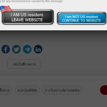
รับขึ้นอัตราดอกเบี้ยน่าจะเกิดขึ้นในการประชุมของเดือนกรก
y for any inconvenience caused by this message.
ษฐกิจของสหรัฐพบว่ากระทรวงพาณิชย์ได้ออกรายงานที่แสดงให้เ
นหลังใหม่ลดลงถึง 16.6% สู่อัตราที่ 591,000 ต่อปีในเดือนเม
ศรษฐศาสตร์คาดว่ายอดขายบ้านหลังใหม่จะลดลง 1.7% สู่ระดับที่ 
้ลดลงสู่อัตราประจำปีที่ต่ำที่สุดนับตั้งแต่ไปแตะที่ 582,000 
กลับไปที่รายการ
ื้อขาย
สกุลเงินดิจิทัล
การวิเคราะห์ทางเทคนิค