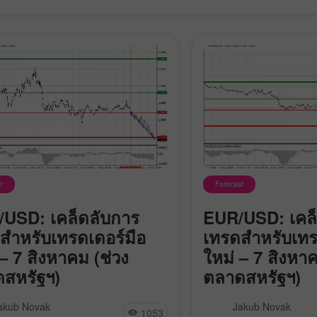
t
Forecast
โบนัส 30%
Chancy deposit
USD: เคล็ดลับการ
EUR/USD: เคล
สำหรับเทรดเดอร์มือ
เทรดสำหรับเทร
คลับโบนัส InstaForex
 – 7 สิงหาคม (ช่วง
ใหม่ – 7 สิงหาค
สหรัฐฯ)
ตลาดสหรัฐฯ)
อบราคาที่ระดับ 1.3449 เกิดขึ้น
ในช่วงครึ่งวันแรก ยัง
akub Novak
Jakub Novak
1053
ะที่อินดิเคเตอร์ MACD เพิ่งเริ่ม
ที่ผมระบุไว้ถูกทดสอบ 