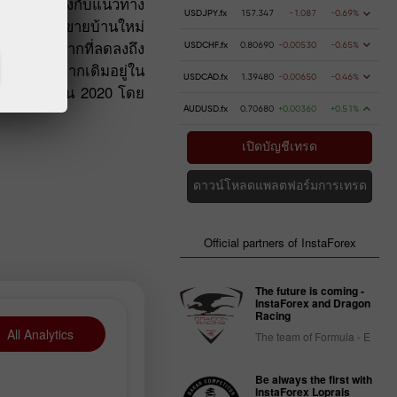
ฏาคม ซึ่งตรงกับแนวทาง
USDJPY.fx
157.347
-1.087
-0.69%
ห็นว่ายอดขายบ้านใหม่
ษายนหลังจากที่ลดลงถึง
USDCHF.fx
0.80690
-0.00530
-0.65%
750,000 จากเดิมอยู่ใน
USDCAD.fx
1.39480
-0.00650
-0.46%
ในเดือนเมษายน 2020 โดย
AUDUSD.fx
0.70680
+0.00360
+0.51%
เปิดบัญชีเทรด
ดาวน์โหลดแพลตฟอร์มการเทรด
Official partners of InstaForex
The future is coming -
InstaForex and Dragon
Racing
All Analytics
The team of Formula - E
Be always the first with
InstaForex Loprais