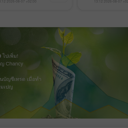
3:12 2026-08-07 +02:00
13:12 2026-08-07 +0
ตัวลงจากเส้นศูนย์ ยืนยันได้ว่านี่
ส่วนใหญ่หยุดรอดูข้อมู
ดเข้าเทรดที่เหมาะสมสำหรับการ
ประกาศออกมา ทั้งหมดนี
ปอนด์ ส่งผลให้คู่เงินร่วงลงไปยัง
กำลังเข้าสู่ช่วงการ
ป้าหมายที่ 1.3434 ทิศทางของเงิน
จ้างงานของสหรัฐฯ ด
ันนี้จะถูกกำหนดโดยรายงาน
ระมัดระวัง เนื่องจากชุ
รงงานสหรัฐประจำเดือน
เปลี่ยนทิศทางการเท
 เนื่องจากวันนี้ไม่มีปัจจัย
สัปดาห์ได้ ตัวเลขสำค
ายในประเทศที่ขับเคลื่อนค่าเงิน
เปลี่ยนแปลงของการ
ตัวเลขหลักที่ต้องจับตาคือ การ
เกษตร ซึ่งถือเป็นหนึ่ง
0
ไปเพิ่ม!
ยนแปลงของการจ้างงานนอกภาค
เศรษฐกิจของสหรัฐฯ นอ
ญ Chancy
รวมถึงอัตราการว่างงานและราย
การประกาศอัตราการว
่ยต่อชั่วโมง การเติบโตของค่าจ้าง
รายได้เฉลี่ยต่อชั่วโ
ามสำคัญเช่นกัน เพราะเชื่อมโยง
งานมีความสำคัญเพรา
บัญชีเทรด เมื่อทำ
กับอัตราเงินเฟ้อ
การคาดการณ์อัตราดอ
แคมเปญ
เนื่องจากตลาดแรงงานท
ธนาคารกลางมีช่องว่
ดำเนินนโยบายการเงิ
จะให้ความสำคัญเป็นพ
เติบโตของค่าจ้าง