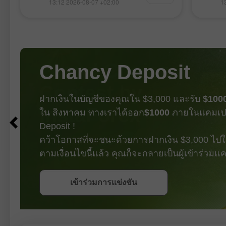
13:12 2026-08-07 +02:00
1
ศูนย์ ทำให้ยืนยันความถูกต้องของจุด
เคลื่อน
เข้า Buy ดอลลาร์ได้ อย่างไรก็ตาม คู่
เป็นจุ
เงินก็ไม่สามารถปรับตัวขึ้นแรงได้ตามที่
ขายเงิน
คาดหวังไว้ สาเหตุหลักมาจากตลาด
ระดับเ
กำลังรอรายงานการจ้างงานของสหรัฐฯ
ปอนด์ว
ประจำเดือนกรกฎาคม ซึ่งจะเป็นปัจจัย
ตลาดแ
Chancy Deposit
สำคัญสำหรับคู่เงินเยน โดยโฟกัสหลักจะ
กรกฎาคม
อยู่ที่การเปลี่ยนแปลงตัวเลขการจ้างงาน
สำคัญภ
นอกภาคเกษตร รวมถึงอัตราการว่าง
ปอนด์ 
ฝากเงินในบัญชีของคุณใน $3,000 และรับ
$100
งานและรายได้เฉลี่ยต่อชั่วโมง
เปลี่
ใน สิงหาคม ทางเราได้ออก
$1000
ภายในแคมเป
เกษตร 
ได้เฉลี
Deposit !
ก็มีคว
คว้าโอกาสที่จะชนะด้วยการฝากเงิน $3,000 ไปใน
โดยตรง
ตามเงื่อนไขนี้แล้ว คุณก็จะกลายเป็นผู้เข้าร่วม
รับโบนัส
เข้าร่วมการแข่งขัน
เข้าร่วมการแข่งขัน
เข้าร่วมการแข่งขัน