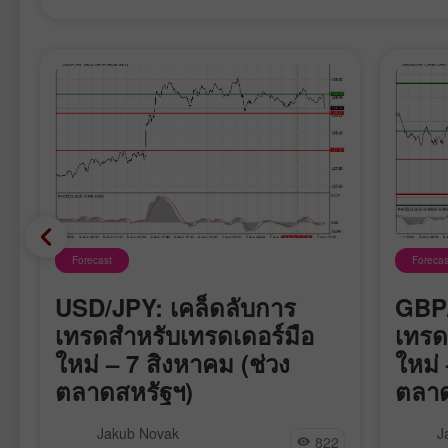
Forecast
Forecas
USD/JPY: เคล็ดลับการ
GBP/
์
เทรดสำหรับเทรดเดอร์มือ
เทรด
ใหม่ – 7 สิงหาคม (ช่วง
ใหม่
ตลาดสหรัฐฯ)
ตลาด
การทดสอบราคาแถว 158.43 เกิดขึ้นใน
การทดส
Jakub Novak
J
822
ช่วงที่ MACD เพิ่งเริ่มขยับขึ้นจากเส้น
ในจังหว