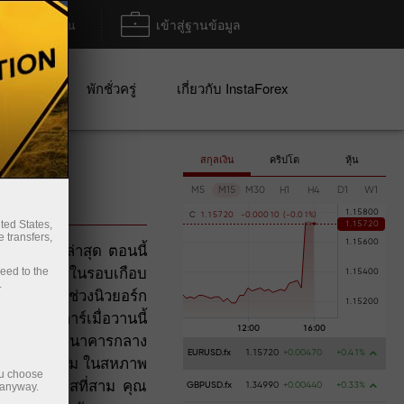
ฝาก/ถอน
เข้าสู่ฐานข้อมูล
ปญ
พักชั่วครู่
เกี่ยวกับ InstaForex
สกุลเงิน
คริปโต
หุ้น
อน
M5
M15
M30
H1
H4
D1
W1
C
1
.
1
5
7
2
0
-
0
.
0
0
0
1
0
(
-
0
.
0
1
%
)
ted States,
 transfers,
โน้มขาลงล่าสุด ตอนนี้
ระดับต่ำสุดในรอบเกือบ
ceed to the
.
ิดการซื้อขายช่วงนิวยอร์ก
0691 ดอลลาร์เมื่อวานนี้
arde ประธานธนาคารกลาง
EURUSD.fx
1.15720
+0.00470
+0.41%
นไตรมาสที่สาม ในสหภาพ
ou choose
วงต้นไตรมาสที่สาม คุณ
 anyway.
GBPUSD.fx
1.34990
+0.00440
+0.33%