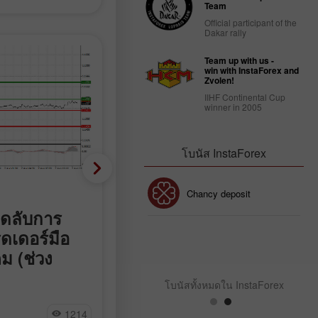
Team
Official participant of the
Dakar rally
Team up with us -
win with InstaForex and
Zvolen!
IIHF Continental Cup
winner in 2005
โบนัส InstaForex
Crypto-currencies
โบนัส 30%
Chancy deposit
็ดลับการ
คำแนะนำการเทรดคริปโต
ดเดอร์มือ
เคอร์เรนซี – 7 สิงหาคม
คลับโบนัส InstaForex
ม (ช่วง
(ช่วงเทรดสหรัฐฯ)
Bitcoin ปรับตัวขึ้นค่อนข้างแข็งแกร่ง
โบนัสทั้งหมดใน InstaForex
ก่อนการประกาศตัวเลขเศรษฐกิจสำค
ไม่มีระดับราคาใด
Miroslaw Bawulski
ของสหรัฐฯ และขณะนี้กำลังซื้อขายอยู่
1214
9
เนื่องจากนักเทรด