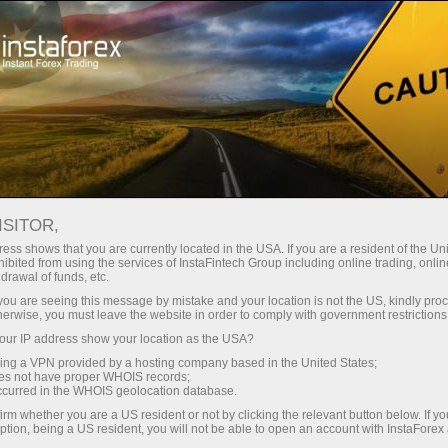
เปิดบัญชีเทรดทันที
แพลตฟอร์มการเทรด
ับผู้เริ่มต้นใหม่
สำหรับนักลงทุน
สำหรับหุ้นส่วน
แคมเ
รัฐร่วงลงสู่ระดับต่ำสุดในรอบหนึ่งเดื
ISITOR,
ess shows that you are currently located in the USA. If you are a resident of the Uni
ibited from using the services of InstaFintech Group including online trading, online
ัฐได้เคลื่อนตัวไปขาลงตลอดการซื้อขายในวันอังคาร ซึ่งขยายแนว
drawal of funds, etc.
หรัฐร่วงลงไป 0.31 จุดหรือ 0.3% ที่ระดับ 101.77 หลังจากแตะ
k you are seeing this message by mistake and your location is not the US, kindly pro
herwise, you must leave the website in order to comply with government restrictions
ซื้อขายอยู่ที่ 126.88 เยนเมื่อเทียบกับ 127.90 เยนที่ไปถึงเมื่อป
ur IP address show your location as the USA?
ลาร์สหรัฐมีมูลค่า 1.0734 ดอลลาร์เมื่อเทียบกับยูโร ต่อค่าเงิน 1.
sing a VPN provided by a hosting company based in the United States;
อนลงส่วนหนึ่งเป็นผลมาจากความคิดเห็นของคุณ Christine Lag
oes not have proper WHOIS records;
occurred in the WHOIS geolocation database.
าคารกลางกำลังวางแผนที่จะยกเลิกอัตราดอกเบี้ยติดลบภายในสิ้
irm whether you are a US resident or not by clicking the relevant button below. If y
่าวว่าธนาคารกลางคาดว่าจะยุติการซื้อสุทธิภายใต้ APP ในช่
ption, being a US resident, you will not be able to open an account with InstaForex