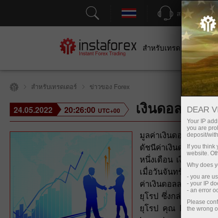
สนับสนุน
สำหรับเทรดเดอร์
สำหร
สำหรับเทรดเดอร์
ข่าวของ Forex
เงินดอลลาร์สห
24.05.2022
20:26:00
DEAR V
UTC+00
Your IP addr
you are proh
มูลค่าเงินดอลลาร์สหร
deposit/with
ดัชนีค่าเงินดอลลาร์ส
If you thin
website. Ot
หนึ่งเดือน เงินดอลลาร์
Why does yo
เมื่อวันจันทร์ เงินดอล
- you are u
ค่าเงินดอลลาร์ที่อ่
- your IP d
- an error 
ยุโรป ซึ่งกล่าวว่าธน
Please conf
ยุโรป คุณ Lagarde กล
the wrong o