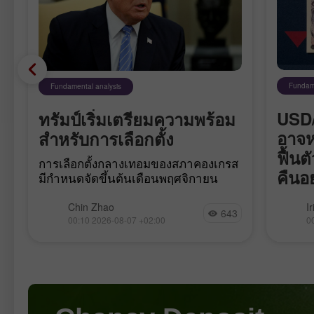
Fundame
Fundamental analysis
USD/
ทรัมป์เริ่มเตรียมความพร้อม
อาจห
สำหรับการเลือกตั้ง
ฟื้น
การเลือกตั้งกลางเทอมของสภาคองเกรส
คืนอย
มีกำหนดจัดขึ้นต้นเดือนพฤศจิกายน
ทำให้เหลือเวลาไม่มากนัก คะแนนนิยม
คู่สกุ
ของ Donald Trump ยังคงเคลื่อนไปใน
Chin Zhao
I
643
ทิศทาง
ทิศทางลบ และสงครามกับอิหร่านก็เข้าสู่
00:10 2026-08-07 +02:00
0
ร่วงลง
ภาวะชะงักงัน เตหะรานมองว่าตนเองได้
การแทร
เปรียบและยังคงเพิกเฉยต่อวอชิงตันใน
การปรั
ทุกจังหวะ นี่ไม่ใช่สถานการณ์ที่เป็นผลดี
มากกว่
กับ Trump เขาจำเป็นต้องได้ชัยชนะเด็ด
ระยะยาว
ขาด (ซึ่งในเชิงหลักการแทบเป็นไปไม่
มากกว่
ได้) หรือไม่ก็ต้องบรรลุข้อตกลงด้าน