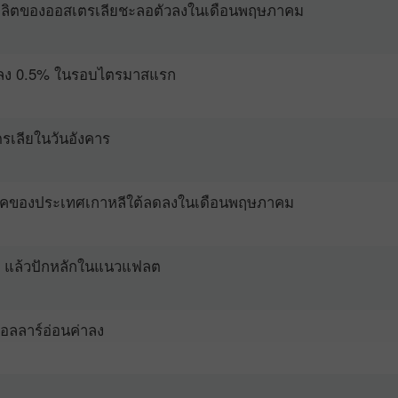
ผลิตของออสเตรเลียชะลอตัวลงในเดือนพฤษภาคม
ดลง 0.5% ในรอบไตรมาสแรก
เลียในวันอังคาร
ริโภคของประเทศเกาหลีใต้ลดลงในเดือนพฤษภาคม
โบนัส 30%
Chancy deposit
แรก แล้วปักหลักในแนวแฟลต
คลับโบนัส InstaForex
ดอลลาร์อ่อนค่าลง