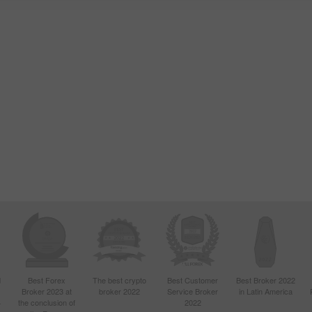
d
Best Forex
The best crypto
Best Customer
Best Broker 2022
Broker 2023 at
broker 2022
Service Broker
in Latin America
4
the conclusion of
2022