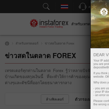
สนับสนุน
สำหรับเทรดเดอร์
สำหร
สำหรับเทรดเดอร์
ข่าวสดในตลาด Forex
ข่าวสดในตลาด FOREX
DEAR V
Your IP addr
you are proh
deposit/with
เทรดเดอร์ทุกท่านในตลาด Forex รู้ว่าหลายปัจจัยที่มีอิท
If you thin
บ้านเกิดของสกุลเงินนี้ ที่จะทำให้การค้าของคุณกำไรค
website. Ot
ต่างๆและดัชนีที่ออกโดยธนาคารกลาง
Why does yo
- you are u
- your IP d
- an error 
ตัวกรองเวลา
ล้างฟิลเตอร์
Please conf
the wrong o