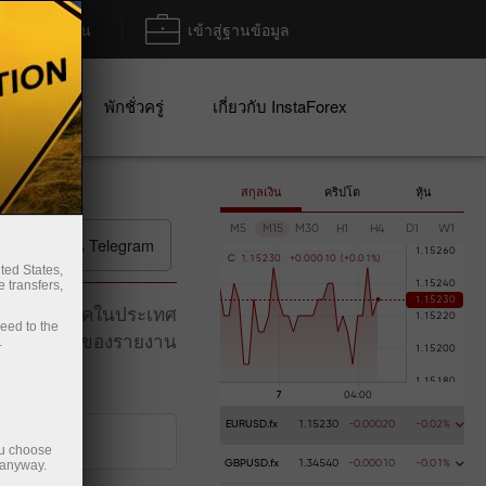
ฝาก/ถอน
เข้าสู่ฐานข้อมูล
ปญ
พักชั่วครู่
เกี่ยวกับ InstaForex
สกุลเงิน
คริปโต
หุ้น
M5
M15
M30
H1
H4
D1
W1
ทวิเคราะห์ใน Telegram
C
1
.
1
5
2
3
0
+
0
.
0
0
0
1
0
(
+
0
.
0
1
%
)
ted States,
 transfers,
เศรษฐกิจมหภาคในประเทศ
ceed to the
าใจความหมายของรายงาน
.
EURUSD.fx
1.15230
-0.00020
-0.02%
ou choose
 anyway.
GBPUSD.fx
1.34540
-0.00010
-0.01%