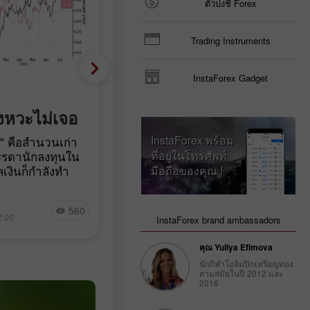
ตัวบ่งชี้ Forex
Trading Instruments
InstaForex Gadget
Fundamental analysis
ยอดค้าปลีกในยูโรโซนพลิ
งหวะไม่เจอ
ติดลบ เยอรมนีอยู่ในกลุ่มแ
InstaForex พร้อม
บ" คือสำนวนเก่า
สุด: ทำไมตัวเลขเศรษฐกิจ
รรดานักลงทุนใน
ที่อยู่ในโทรศัพท์
เงินก็กำลังทำ
มือถือของคุณ !
จึงไม่ช่วยหนุนค่าเงินยูโร
งเทรด "Sell
คำสั่งซื้อภาคอุตสาหกรรมในเยอรมนีเพ
ว หลังจากเกิดชุด
Miroslaw Bawulski
560
8
ขึ้น 3.1 เปอร์เซ็นต์ในเดือนมิถุนายนเม
องจากฝั่ง
2:00
00:10 2026-08-07 +02:00
InstaForex brand ambassadors
เทียบกับเดือนก่อนหน้า ตามข้อมูลเบื้
ัฐเริ่มเหนื่อยกับ
ต้นจาก Destatis หลังการปรับค่าตาม
งรับ ขณะที่ยูโร
คุณ Yuliya Efimova
ปัจจัยฤดูกาลและปฏิทิน เมื่อเทียบกับช
์จากความไม่
นักกีฬาโอลิมปิกเหรียญทอง
เดียวกันของปีก่อน การเติบโตเพิ่มขึ้น
ะการแรก ความชื่น
สามสมัยในปี 2012 และ
2016
6.5 เปอร์เซ็นต์ ดูเผิน ๆ แล้ว ตัวเลขนี้
ถือว่ายอดเยี่ยม อย่างไรก็ตาม