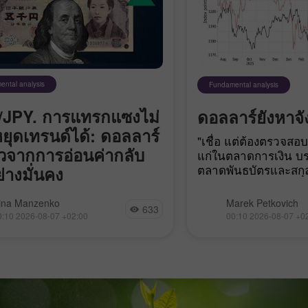
ntal analysis
Fundamental analysis
JPY. การแทรกแซงไม่
ดอลลาร์ยังหาจั
ยุดเทรนด์ได้: ดอลลาร์
"เชื่อ แต่ต้องตรวจสอ
ตัวจากการอ่อนค่ากลับ
แก่ในตลาดการเงิน บ
ตลาดพันธบัตรและสกุล
่างมั่นคง
เช่นนั้น โดยหวนคิดถึ
ลเงิน USD/JPY ยังคงเคลื่อนไหวใน
America" เมื่อปีที่แล้
rina Manzenko
Marek Petkovich
633
ขาขึ้นเป็นวันที่สามติดต่อกัน การ
การตัดสินใจทางการเมื
0:10 2026-08-07 +02:00
00:10 2026-08-07 +0
อย่างรุนแรงและฉับพลันที่เกิดจาก
Washington ดอลลาร์สหร
กแซงค่าเงินนั้น กลายเป็นเพียง
การต้องหาเหตุผลมารอ
บฐานที่มีนัยสำคัญในระยะสั้น
ได้โอกาสใช้ประโยชน
าจะเป็นการกลับตัวของแนวโน้ม
แน่นอนของผู้อื่น ปร
 ภายในไม่กี่วัน คู่เงินนี้ร่วงลง
ชอบของ Kevin
า 850 pips จากระดับ 163.90 ลง