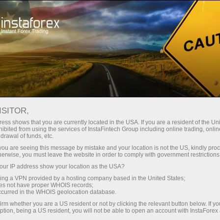
เปิดบัญชีเทรดทันที
แพลตฟอร์มการเทรด
ับผู้เริ่มต้นใหม่
สำหรับนักลงทุน
สำหรับหุ้นส่วน
แคมเ
ISITOR,
อีเมลการสมัครสมาชิก
บ
ess shows that you are currently located in the USA. If you are a resident of the Uni
ibited from using the services of InstaFintech Group including online trading, online
drawal of funds, etc.
ธิพลต่ออัตราแลกเปลี่ยน ค่าสกุลเงินขึ้นอยู่กับสถานการณ์ทาง
k you are seeing this message by mistake and your location is not the US, kindly pro
ุณต้องปฏิบัติตามข่าวเศรษฐกิจประจำตลอดจนสามารถที่จะเข้
herwise, you must leave the website in order to comply with government restrictions
ur IP address show your location as the USA?
sing a VPN provided by a hosting company based in the United States;
oes not have proper WHOIS records;
occurred in the WHOIS geolocation database.
UTC
ข่าวในหน้านี้:
irm whether you are a US resident or not by clicking the relevant button below. If y
ption, being a US resident, you will not be able to open an account with InstaForex