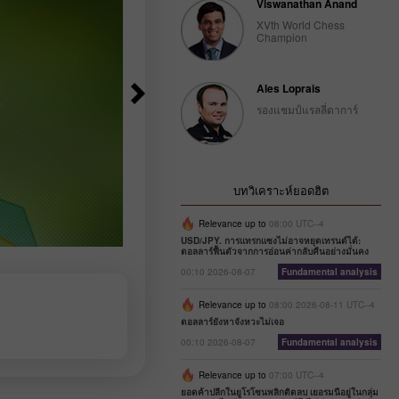
Viswanathan Anand
XVth World Chess
Champion
Ales Loprais
รองแชมป์แรลลี่ดาการ์
บทวิเคราะห์ยอดฮิต
Relevance up to
08:00 UTC--4
USD/JPY. การแทรกแซงไม่อาจหยุดเทรนด์ได้:
ดอลลาร์ฟื้นตัวจากการอ่อนค่ากลับคืนอย่างมั่นคง
00:10 2026-08-07
Fundamental analysis
Relevance up to
08:00 2026-08-11 UTC--4
ดอลลาร์ยังหาจังหวะไม่เจอ
00:10 2026-08-07
Fundamental analysis
Relevance up to
07:00 UTC--4
ยอดค้าปลีกในยูโรโซนพลิกติดลบ เยอรมนีอยู่ในกลุ่ม