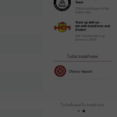
Team
Official participant of the
Dakar rally
Team up with us -
win with InstaForex and
Zvolen!
IIHF Continental Cup
winner in 2005
โบนัส InstaForex
โบนัส 30%
Chancy deposit
คลับโบนัส InstaForex
โบนัสทั้งหมดใน InstaForex