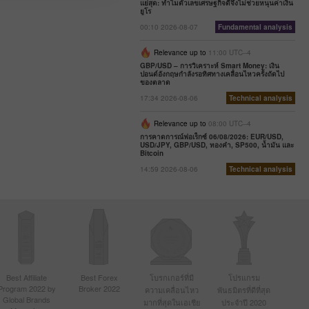
แย่สุด: ทำไมตัวเลขเศรษฐกิจดีจึงไม่ช่วยหนุนค่าเงิน
ยูโร
00:10 2026-08-07
Fundamental analysis
Relevance up to
11:00 UTC--4
GBP/USD – การวิเคราะห์ Smart Money: เงิน
ปอนด์อังกฤษกำลังรอทิศทางเคลื่อนไหวครั้งถัดไป
ของตลาด
17:34 2026-08-06
Technical analysis
Relevance up to
08:00 UTC--4
การคาดการณ์ฟอเร็กซ์ 06/08/2026: EUR/USD,
USD/JPY, GBP/USD, ทองคำ, SP500, น้ำมัน และ
Bitcoin
14:59 2026-08-06
Technical analysis
Best Affiliate
Best Forex
โบรกเกอร์ที่มี
โปรแกรม
Program 2022 by
Broker 2022
ความเคลื่อนไหว
พันธมิตรที่ดีที่สุด
Global Brands
มากที่สุดในเอเชีย
ประจำปี 2020