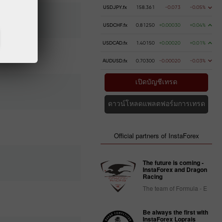
USDJPY.fx
158.361
-0.073
-0.05%
USDCHF.fx
0.81250
+0.00030
+0.04%
USDCAD.fx
1.40150
+0.00020
+0.01%
AUDUSD.fx
0.70300
-0.00020
-0.03%
เปิดบัญชีเทรด
ดาวน์โหลดแพลตฟอร์มการเทรด
Official partners of InstaForex
The future is coming -
InstaForex and Dragon
Racing
The team of Formula - E
Be always the first with
InstaForex Loprais