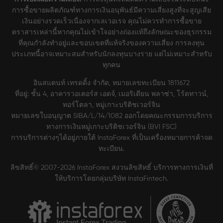
การซื้อขายผลิตภัณฑ์ทางการเงินอนุพันธ์มีความเสี่ยงสูงที่จะสูญเสีย
เงินอย่างรวดเร็วเนื่องจากเลเวอเรจ คุณไม่ควรทำการซื้อขาย
ตราสารเหล่านี้หากคุณไม่เข้าใจอย่างถ่องแท้ถึงลักษณะของธุรกรรม
ที่คุณกำลังทำอยู่และขอบเขตที่แท้จริงของความเสี่ยง การลงทุน
ประเภทนี้อาจเหมาะสมสำหรับนักลงทุนบางราย แต่ไม่เหมาะสำหรับ
ทุกคน
อินสแตนท์ เทรดดิ้ง จำกัด, หมายเลขทะเบียน 1811672
ที่อยู่: ชั้น 4, อาคารวอเตอร์ส เอดจ์, เมอริเดียน พลาซ่า, โร้ดทาวน์,
ทอร์โตลา, หมู่เกาะบริติชเวอร์จิน
หมายเลขใบอนุญาต SIBA/L/14/1082 ออกโดยคณะกรรมการบริการ
ทางการเงินหมู่เกาะบริติชเวอร์จิน (BVI FSC)
การบริการต่างๆได้อยู่ภายใต้ InstaForex ที่เป็นเครื่องหมายการค้าจด
ทะเบียน.
ลิขสิทธิ์© 2007-2026 InstaForex สงวนลิขสิทธิ์ บริการทางการเงินที่
ให้บริการโดยกลุ่มบริษัท InstaFintech.