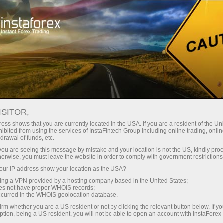
สเปรดต่ำมาก — กำไรสูง
ISITOR,
ess shows that you are currently located in the USA. If you are a resident of the Uni
โบนัส 30%
ibited from using the services of InstaFintech Group including online trading, online
กับ InstaForex คุณจะได้รับเงื่อนไขที่
drawal of funds, etc.
แข่งขันได้อย่างแท้จริง: เลเวอเรจ
สำหรับทุกการฝาก
k you are seeing this message by mistake and your location is not the US, kindly pro
สูงสุด 1:5000 สเปรดและค่า
herwise, you must leave the website in order to comply with government restrictions
คอมมิชชั่นที่ดีที่สุดในตลาด รวมถึง
ur IP address show your location as the USA?
ความเร็ว
เงื่อนไขที่เหมาะสมสำหรับการเทรด
sing a VPN provided by a hosting company based in the United States;
หุ้นและดัชนี
oes not have proper WHOIS records;
ในการเทรดและบนทางหลวง
occurred in the WHOIS geolocation database.
irm whether you are a US resident or not by clicking the relevant button below. If y
ption, being a US resident, you will not be able to open an account with InstaForex
แจ็กพอตของขวัญส่วนตัวของคุณ
เราได้พัฒนาระบบโบนัสที่ทำให้การ