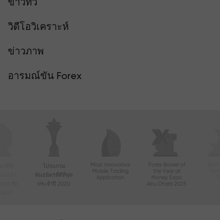
ข่าวทีวี
วิดีโอวิเคราะห์
ข่าวภาพ
อารมณ์ขัน Forex
Most Innovative
Forex Broker of
Best
์ที่มี
โปรแกรม
Mobile Trading
the Year at
Tec
ื่อนไหว
พันธมิตรที่ดีที่สุด
Application
Money Expo
ในเอเชีย
ประจำปี 2020
Abu Dhabi 2025
ี 2020