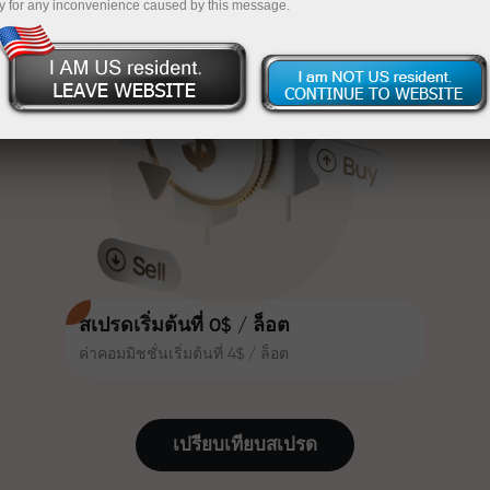
y for any inconvenience caused by this message.
เทรดน่าสนใจยิ่งขึ้น ลูกค้า
InstaForex
ฝากเงินจำนวน $333 — เลือกของขวัญมูลค่าสูงสุด
InstaForex ทุกคนสามารถรับโบนัส
สูงสุด 30% จากยอดฝาก และใช้
$1,500
ประโยชน์จากโปรโมชั่นและข้อเสนอ
เทรดแบบไร้ความเสี่ยง — เรารับประกัน
พิเศษอื่น ๆ
กำไรของคุณ
ความเร็วในสนามแข่งและความเร็ว
โบนัสสูงสุด X1000 — ตัวคูณที่ใหญ่ที่สุด
ในการเทรดมีคุณค่าเดียวกัน Aleš
ในตลาด
Loprais นำความมุ่งมั่นและวินัยเข้าสู่
โลกของการเทรด ในฐานะพันธมิตรที่
สร้างแรงบันดาลใจให้ลูกค้าบรรลุเป้า
หมายที่ทะเยอทะยาน
สเปรดเริ่มต้นที่ 0$ / ล็อต
ค่าคอมมิชชั่นเริ่มต้นที่ 4$ / ล็อต
เราแจกของขวัญจริง ไม่ใช่โบนัสหรือ
โค้ดโปรโมชั่น ลูกค้า InstaForex ทุก
คนสามารถรับ iPhone, MacBook
เปรียบเทียบสเปรด
หรือทริปในฝัน เพียงแค่ฝากเงิน