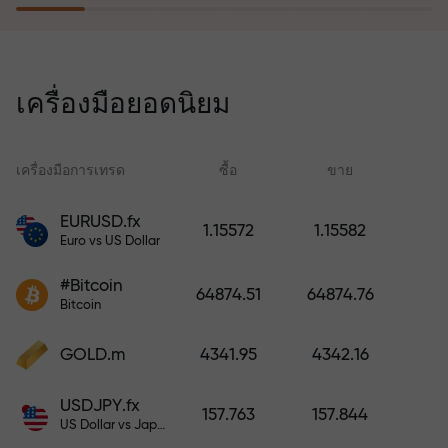
โปรแกรมประกันความเสี่ยงจะชดเชย
การขาดทุนและรับประกันกำไรเพิ่ม
เครื่องมือยอดนิยม
สามเท่าภายใน 6 เดือน เทรดอย่าง
มั่นใจ — เงินทุนของคุณได้รับการ
ปกป้อง!
เครื่องมือการเทรด
ซื้อ
ขาย
สเ
EURUSD.fx
1.15572
1.15582
Euro vs US Dollar
ฝากเงินและรับโบนัสมากกว่ายอด
ฝาก 1,000 เท่า X1000 ไม่ใช่การพิมพ์
#Bitcoin
64874.51
64874.76
ผิด ยิ่งฝากมาก ตัวคูณยิ่งสูง
Bitcoin
GOLD.m
4341.95
4342.16
USDJPY.fx
157.763
157.844
US Dollar vs Japanese Yen