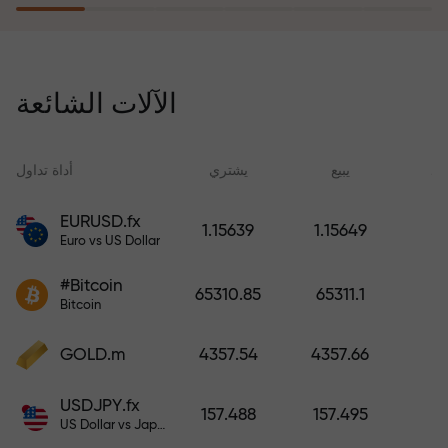
يُعوّض برنامج التأمين ضد المخاطر
خسائرك ويضمن لك مضاعفة أرباحك
الآلات الشائعة
ثلاث مرات خلال ستة أشهر. تداول
براحة بال تامة، فرأس مالك في أمان!
ید
يبيع
يشتري
أداة تداول
EURUSD.fx
1.15639
1.15649
Euro vs US Dollar
أودع أموالاً واحصل على مكافأة تفوق
قيمة إيداعك بألف مرة. هذا ليس خطأً
#Bitcoin
65310.85
65311.1
مطبعياً. كلما زاد مبلغ الإيداع، زادت
Bitcoin
قيمة المكافأة.
GOLD.m
4357.54
4357.66
USDJPY.fx
157.488
157.495
US Dollar vs Japanese Yen