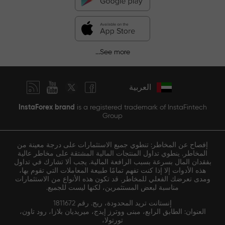
See more...
العربية
InstaForex brand
is a registered trademark of InstaFintech
Group
إفصاح عن المخاطر: تنطوي جميع الاستثمارات على درجة معينة من
المخاطر. ينطوي تداول المنتجات المالية المشتقة على مخاطر عالية
بفقدان المال بسرعة بسبب الرافعة المالية. يجب ألا تشارك في تداول
هذه الأدوات إلا إذا كنت تفهم تمامًا طبيعة المعاملات التي تقوم بها،
ومدى تعرضك الفعلي للمخاطر. قد تكون هذه الأنواع من الاستثمارات
مناسبة لبعض المستثمرين، لكنها ليست للجميع.
إنستانت تريد المحدودة، ريج. رقم 1811672
العنوان: الطابق الرابع، مبنى ووترز إيدج، ميريديان بلازا، رود تاون،
تورتولا،