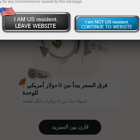
y for any inconvenience caused by this message.
أكثر جاذبية. يمكن لكل عميل في إنستا
InstaForex
قم بإيداع المبلغ في حسابك باستخدام $333 — اختر هدية
فوركس الحصول على مكافأة تصل إلى
30% على إيداعه، والاستفادة من
تصل قيمتها إلى $1,500
عروض ترويجية وعروض خاصة أخرى.
تداول بدون مخاطرة -
نحن نضمن أرباحك
تتشارك سرعة المسار وسرعة التداول
مكافأة تصل إلى 1000 ضعف - أكبر
نفس القيم. يُضفي أليش لوبرايس
مضاعف في السوق
عناصر الحماس والانضباط على عالم
التداول، ويعمل كشريك يُلهم العملاء
لتحقيق أهداف طموحة.
فرق السعر يبدأ من 0 دولار أمريكي /
للوحدة
عمولة تبدأ من 4 دولارات لكل قطعة
نقدم هدايا حقيقية، وليست مكافآت أو
رموز ترويجية. يحصل كل عميل في
إنستا فوركس على هاتف آيفون أو ماك
قارن بين السبرید
بوك أو رحلة أحلامه بمجرد إيداعه مبلغًا
من المال.