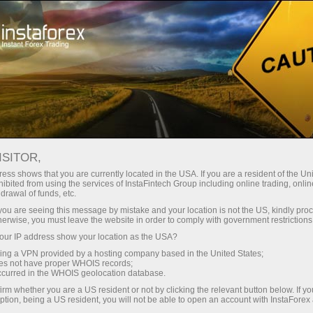
صغير الحجم
فروق الأسعار - أرباح طائلة
ISITOR,
ess shows that you are currently located in the USA. If you are a resident of the Uni
30% مكافأة
ibited from using the services of InstaFintech Group including online trading, online
مع إنستا فوركس، يمكنك الوصول إلى
drawal of funds, etc.
فرص تنافسية حقيقية: رافعة مالية تصل
لكل إيداع
k you are seeing this message by mistake and your location is not the US, kindly pro
إلى 1:5000، وبعض من أفضل فروق
herwise, you must leave the website in order to comply with government restrictions
الأسعار والعمولات في السوق، وظروف
ur IP address show your location as the USA?
سرعة
مواتية لتداول الأسهم والمؤشرات
sing a VPN provided by a hosting company based in the United States;
oes not have proper WHOIS records;
في التجارة وعلى الطريق السريع
occurred in the WHOIS geolocation database.
irm whether you are a US resident or not by clicking the relevant button below. If y
ption, being a US resident, you will not be able to open an account with InstaForex
لقد طورنا نظام مكافآت يجعل التداول
جائزة هديتك الشخصية الكبرى