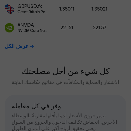
GBPUSD.fx
1.35011
1.35021
Great Britain Pound vs US Dollar
#NVDA
221.51
221.57
NVIDIA Corp Nasdaq Stock Exchange (Nasdaq) USD
عرض الكل
كل شيء من أجل مصلحتك
الانتشار والحماية والمكافآت هي مفاتيح مكاسبك الثابتة
وفر في كل معاملة
تتميز فروق الأسعار لدينا بأقلها مقارنةً بالوسطاء
الآخرين. انخفاض تكاليف الدخول والخروج من السوق
يعني تحقيق أرباح أكبر على المدى الطويل.