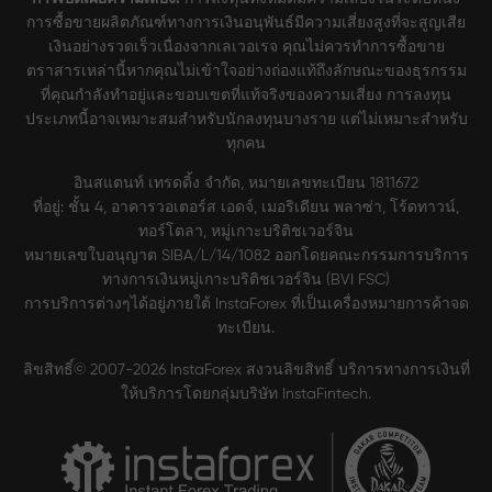
การซื้อขายผลิตภัณฑ์ทางการเงินอนุพันธ์มีความเสี่ยงสูงที่จะสูญเสีย
เงินอย่างรวดเร็วเนื่องจากเลเวอเรจ คุณไม่ควรทำการซื้อขาย
ตราสารเหล่านี้หากคุณไม่เข้าใจอย่างถ่องแท้ถึงลักษณะของธุรกรรม
ที่คุณกำลังทำอยู่และขอบเขตที่แท้จริงของความเสี่ยง การลงทุน
ประเภทนี้อาจเหมาะสมสำหรับนักลงทุนบางราย แต่ไม่เหมาะสำหรับ
ทุกคน
อินสแตนท์ เทรดดิ้ง จำกัด, หมายเลขทะเบียน 1811672
ที่อยู่: ชั้น 4, อาคารวอเตอร์ส เอดจ์, เมอริเดียน พลาซ่า, โร้ดทาวน์,
ทอร์โตลา, หมู่เกาะบริติชเวอร์จิน
หมายเลขใบอนุญาต SIBA/L/14/1082 ออกโดยคณะกรรมการบริการ
ทางการเงินหมู่เกาะบริติชเวอร์จิน (BVI FSC)
การบริการต่างๆได้อยู่ภายใต้ InstaForex ที่เป็นเครื่องหมายการค้าจด
ทะเบียน.
ลิขสิทธิ์© 2007-2026 InstaForex สงวนลิขสิทธิ์ บริการทางการเงินที่
ให้บริการโดยกลุ่มบริษัท InstaFintech.