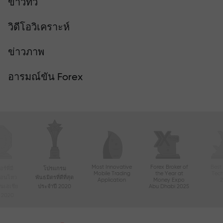
ข่าวทีวี
วิดีโอวิเคราะห์
ข่าวภาพ
อารมณ์ขัน Forex
Most Innovative
Forex Broker of
Best
์ที่มี
โปรแกรม
Mobile Trading
the Year at
Tec
ื่อนไหว
พันธมิตรที่ดีที่สุด
Application
Money Expo
ในเอเชีย
ประจำปี 2020
Abu Dhabi 2025
ี 2020