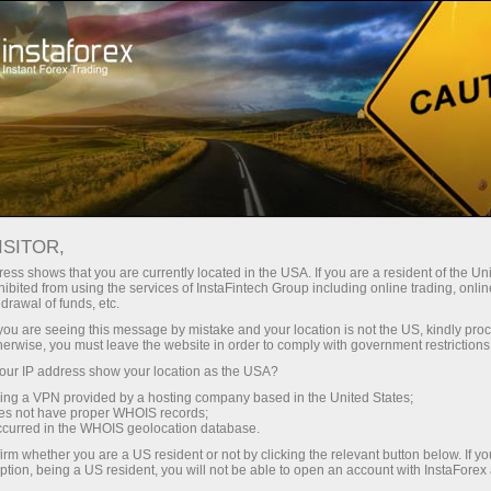
สเปรดต่ำมาก — กำไรสูง
ISITOR,
ess shows that you are currently located in the USA. If you are a resident of the Uni
โบนัส 30%
ibited from using the services of InstaFintech Group including online trading, online
กับ InstaForex คุณจะได้รับเงื่อนไขที่
drawal of funds, etc.
แข่งขันได้อย่างแท้จริง: เลเวอเรจ
สำหรับทุกการฝาก
k you are seeing this message by mistake and your location is not the US, kindly pro
สูงสุด 1:5000 สเปรดและค่า
herwise, you must leave the website in order to comply with government restrictions
คอมมิชชั่นที่ดีที่สุดในตลาด รวมถึง
ur IP address show your location as the USA?
ความเร็ว
เงื่อนไขที่เหมาะสมสำหรับการเทรด
sing a VPN provided by a hosting company based in the United States;
หุ้นและดัชนี
oes not have proper WHOIS records;
ในการเทรดและบนทางหลวง
occurred in the WHOIS geolocation database.
irm whether you are a US resident or not by clicking the relevant button below. If y
ption, being a US resident, you will not be able to open an account with InstaForex
แจ็กพอตของขวัญส่วนตัวของคุณ
เราได้พัฒนาระบบโบนัสที่ทำให้การ