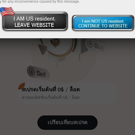
y for any inconvenience caused by this message.
เทรดน่าสนใจยิ่งขึ้น ลูกค้า
InstaForex
ฝากเงินจำนวน $333 — เลือกของขวัญมูลค่าสูงสุด
InstaForex ทุกคนสามารถรับโบนัส
สูงสุด 30% จากยอดฝาก และใช้
$1,500
ประโยชน์จากโปรโมชั่นและข้อเสนอ
เทรดแบบไร้ความเสี่ยง — เรารับประกัน
พิเศษอื่น ๆ
กำไรของคุณ
ความเร็วในสนามแข่งและความเร็ว
โบนัสสูงสุด X1000 — ตัวคูณที่ใหญ่ที่สุด
ในการเทรดมีคุณค่าเดียวกัน Aleš
ในตลาด
Loprais นำความมุ่งมั่นและวินัยเข้าสู่
โลกของการเทรด ในฐานะพันธมิตรที่
สร้างแรงบันดาลใจให้ลูกค้าบรรลุเป้า
หมายที่ทะเยอทะยาน
สเปรดเริ่มต้นที่ 0$ / ล็อต
ค่าคอมมิชชั่นเริ่มต้นที่ 4$ / ล็อต
เราแจกของขวัญจริง ไม่ใช่โบนัสหรือ
โค้ดโปรโมชั่น ลูกค้า InstaForex ทุก
คนสามารถรับ iPhone, MacBook
เปรียบเทียบสเปรด
หรือทริปในฝัน เพียงแค่ฝากเงิน