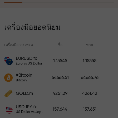
โปรแกรมประกันความเสี่ยงจะชดเชย
การขาดทุนและรับประกันกำไรเพิ่ม
เครื่องมือยอดนิยม
สามเท่าภายใน 6 เดือน เทรดอย่าง
มั่นใจ — เงินทุนของคุณได้รับการ
ปกป้อง!
เครื่องมือการเทรด
ซื้อ
ขาย
สเ
EURUSD.fx
1.15545
1.15555
Euro vs US Dollar
ฝากเงินและรับโบนัสมากกว่ายอด
ฝาก 1,000 เท่า X1000 ไม่ใช่การพิมพ์
#Bitcoin
64666.51
64666.76
ผิด ยิ่งฝากมาก ตัวคูณยิ่งสูง
Bitcoin
GOLD.m
4261.29
4261.42
USDJPY.fx
157.644
157.651
US Dollar vs Japanese Yen