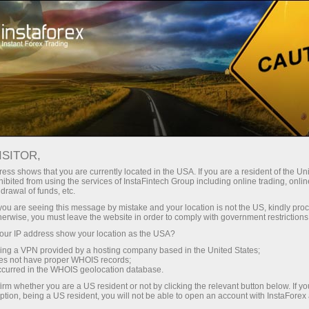
สเปรดต่ำมาก — กำไรสูง
ISITOR,
ess shows that you are currently located in the USA. If you are a resident of the Uni
โบนัส 30%
ibited from using the services of InstaFintech Group including online trading, online
กับ InstaForex คุณจะได้รับเงื่อนไขที่
drawal of funds, etc.
แข่งขันได้อย่างแท้จริง: เลเวอเรจ
สำหรับทุกการฝาก
k you are seeing this message by mistake and your location is not the US, kindly pro
สูงสุด 1:5000 สเปรดและค่า
herwise, you must leave the website in order to comply with government restrictions
คอมมิชชั่นที่ดีที่สุดในตลาด รวมถึง
ur IP address show your location as the USA?
ความเร็ว
เงื่อนไขที่เหมาะสมสำหรับการเทรด
sing a VPN provided by a hosting company based in the United States;
หุ้นและดัชนี
oes not have proper WHOIS records;
ในการเทรดและบนทางหลวง
occurred in the WHOIS geolocation database.
irm whether you are a US resident or not by clicking the relevant button below. If y
ption, being a US resident, you will not be able to open an account with InstaForex
แจ็กพอตของขวัญส่วนตัวของคุณ
เราได้พัฒนาระบบโบนัสที่ทำให้การ