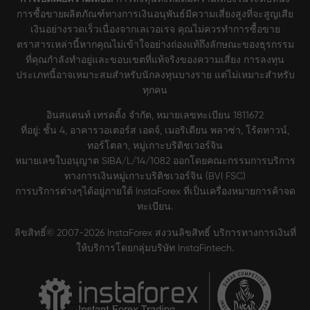
การซื้อขายผลิตภัณฑ์ทางการเงินอนุพันธ์มีความเสี่ยงสูงที่จะสูญเสีย
เงินอย่างรวดเร็วเนื่องจากเลเวอเรจ คุณไม่ควรทำการซื้อขาย
ตราสารเหล่านี้หากคุณไม่เข้าใจอย่างถ่องแท้ถึงลักษณะของธุรกรรม
ที่คุณกำลังทำอยู่และขอบเขตที่แท้จริงของความเสี่ยง การลงทุน
ประเภทนี้อาจเหมาะสมสำหรับนักลงทุนบางราย แต่ไม่เหมาะสำหรับ
ทุกคน
อินสแตนท์ เทรดดิ้ง จำกัด, หมายเลขทะเบียน 1811672
ที่อยู่: ชั้น 4, อาคารวอเตอร์ส เอดจ์, เมอริเดียน พลาซ่า, โร้ดทาวน์,
ทอร์โตลา, หมู่เกาะบริติชเวอร์จิน
หมายเลขใบอนุญาต SIBA/L/14/1082 ออกโดยคณะกรรมการบริการ
ทางการเงินหมู่เกาะบริติชเวอร์จิน (BVI FSC)
การบริการต่างๆได้อยู่ภายใต้ InstaForex ที่เป็นเครื่องหมายการค้าจด
ทะเบียน.
ลิขสิทธิ์© 2007-2026 InstaForex สงวนลิขสิทธิ์ บริการทางการเงินที่
ให้บริการโดยกลุ่มบริษัท InstaFintech.