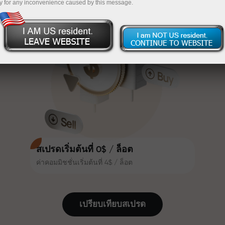
y for any inconvenience caused by this message.
เทรดน่าสนใจยิ่งขึ้น ลูกค้า
InstaForex
ฝากเงินจำนวน $333 — เลือกของขวัญมูลค่าสูงสุด
InstaForex ทุกคนสามารถรับโบนัส
สูงสุด 30% จากยอดฝาก และใช้
$1,500
ประโยชน์จากโปรโมชั่นและข้อเสนอ
เทรดแบบไร้ความเสี่ยง — เรารับประกัน
พิเศษอื่น ๆ
กำไรของคุณ
ความเร็วในสนามแข่งและความเร็ว
โบนัสสูงสุด X1000 — ตัวคูณที่ใหญ่ที่สุด
ในการเทรดมีคุณค่าเดียวกัน Aleš
ในตลาด
Loprais นำความมุ่งมั่นและวินัยเข้าสู่
โลกของการเทรด ในฐานะพันธมิตรที่
สร้างแรงบันดาลใจให้ลูกค้าบรรลุเป้า
หมายที่ทะเยอทะยาน
สเปรดเริ่มต้นที่ 0$ / ล็อต
ค่าคอมมิชชั่นเริ่มต้นที่ 4$ / ล็อต
เราแจกของขวัญจริง ไม่ใช่โบนัสหรือ
โค้ดโปรโมชั่น ลูกค้า InstaForex ทุก
คนสามารถรับ iPhone, MacBook
เปรียบเทียบสเปรด
หรือทริปในฝัน เพียงแค่ฝากเงิน