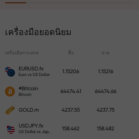
โปรแกรมประกันความเสี่ยงจะชดเชย
การขาดทุนและรับประกันกำไรเพิ่ม
เครื่องมือยอดนิยม
สามเท่าภายใน 6 เดือน เทรดอย่าง
มั่นใจ — เงินทุนของคุณได้รับการ
ปกป้อง!
เครื่องมือการเทรด
ซื้อ
ขาย
สเ
EURUSD.fx
1.15206
1.15216
Euro vs US Dollar
ฝากเงินและรับโบนัสมากกว่ายอด
ฝาก 1,000 เท่า X1000 ไม่ใช่การพิมพ์
#Bitcoin
64474.41
64474.66
ผิด ยิ่งฝากมาก ตัวคูณยิ่งสูง
Bitcoin
GOLD.m
4237.55
4237.75
USDJPY.fx
158.462
158.482
US Dollar vs Japanese Yen