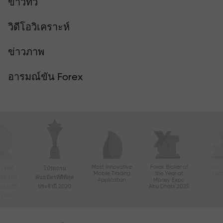
ข่าวทีวี
วิดีโอวิเคราะห์
ข่าวภาพ
อารมณ์ขัน Forex
Most Innovative
Forex Broker of
Best
์ที่มี
โปรแกรม
Mobile Trading
the Year at
Tec
ื่อนไหว
พันธมิตรที่ดีที่สุด
Application
Money Expo
ในเอเชีย
ประจำปี 2020
Abu Dhabi 2025
ี 2020