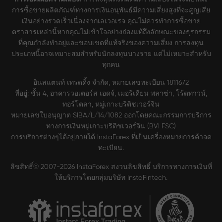
การซื้อขายผลิตภัณฑ์ทางการเงินอนุพันธ์มีความเสี่ยงสูงที่จะสูญเสีย
เงินอย่างรวดเร็วเนื่องจากเลเวอเรจ คุณไม่ควรทำการซื้อขาย
ตราสารเหล่านี้หากคุณไม่เข้าใจอย่างถ่องแท้ถึงลักษณะของธุรกรรม
ที่คุณกำลังทำอยู่และขอบเขตที่แท้จริงของความเสี่ยง การลงทุน
ประเภทนี้อาจเหมาะสมสำหรับนักลงทุนบางราย แต่ไม่เหมาะสำหรับ
ทุกคน
อินสแตนท์ เทรดดิ้ง จำกัด, หมายเลขทะเบียน 1811672
ที่อยู่: ชั้น 4, อาคารวอเตอร์ส เอดจ์, เมอริเดียน พลาซ่า, โร้ดทาวน์,
ทอร์โตลา, หมู่เกาะบริติชเวอร์จิน
หมายเลขใบอนุญาต SIBA/L/14/1082 ออกโดยคณะกรรมการบริการ
ทางการเงินหมู่เกาะบริติชเวอร์จิน (BVI FSC)
การบริการต่างๆได้อยู่ภายใต้ InstaForex ที่เป็นเครื่องหมายการค้าจด
ทะเบียน.
ลิขสิทธิ์© 2007-2026 InstaForex สงวนลิขสิทธิ์ บริการทางการเงินที่
ให้บริการโดยกลุ่มบริษัท InstaFintech.