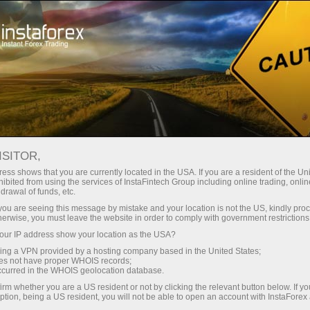
สเปรดต่ำมาก — กำไรสูง
ISITOR,
ess shows that you are currently located in the USA. If you are a resident of the Uni
โบนัส 30%
ibited from using the services of InstaFintech Group including online trading, online
กับ InstaForex คุณจะได้รับเงื่อนไขที่
drawal of funds, etc.
แข่งขันได้อย่างแท้จริง: เลเวอเรจ
สำหรับทุกการฝาก
k you are seeing this message by mistake and your location is not the US, kindly pro
สูงสุด 1:5000 สเปรดและค่า
herwise, you must leave the website in order to comply with government restrictions
คอมมิชชั่นที่ดีที่สุดในตลาด รวมถึง
ur IP address show your location as the USA?
ความเร็ว
เงื่อนไขที่เหมาะสมสำหรับการเทรด
sing a VPN provided by a hosting company based in the United States;
หุ้นและดัชนี
oes not have proper WHOIS records;
ในการเทรดและบนทางหลวง
occurred in the WHOIS geolocation database.
irm whether you are a US resident or not by clicking the relevant button below. If y
ption, being a US resident, you will not be able to open an account with InstaForex
แจ็กพอตของขวัญส่วนตัวของคุณ
เราได้พัฒนาระบบโบนัสที่ทำให้การ