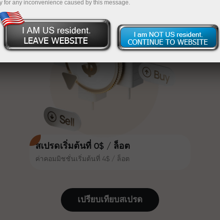
y for any inconvenience caused by this message.
เทรดน่าสนใจยิ่งขึ้น ลูกค้า
InstaForex
ฝากเงินจำนวน $333 — เลือกของขวัญมูลค่าสูงสุด
InstaForex ทุกคนสามารถรับโบนัส
สูงสุด 30% จากยอดฝาก และใช้
$1,500
ประโยชน์จากโปรโมชั่นและข้อเสนอ
เทรดแบบไร้ความเสี่ยง — เรารับประกัน
พิเศษอื่น ๆ
กำไรของคุณ
ความเร็วในสนามแข่งและความเร็ว
โบนัสสูงสุด X1000 — ตัวคูณที่ใหญ่ที่สุด
ในการเทรดมีคุณค่าเดียวกัน Aleš
ในตลาด
Loprais นำความมุ่งมั่นและวินัยเข้าสู่
โลกของการเทรด ในฐานะพันธมิตรที่
สร้างแรงบันดาลใจให้ลูกค้าบรรลุเป้า
หมายที่ทะเยอทะยาน
สเปรดเริ่มต้นที่ 0$ / ล็อต
ค่าคอมมิชชั่นเริ่มต้นที่ 4$ / ล็อต
เราแจกของขวัญจริง ไม่ใช่โบนัสหรือ
โค้ดโปรโมชั่น ลูกค้า InstaForex ทุก
คนสามารถรับ iPhone, MacBook
เปรียบเทียบสเปรด
หรือทริปในฝัน เพียงแค่ฝากเงิน