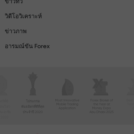
ข่าวทีวี
วิดีโอวิเคราะห์
ข่าวภาพ
อารมณ์ขัน Forex
Most Innovative
Forex Broker of
Best
์ที่มี
โปรแกรม
Mobile Trading
the Year at
Tec
ื่อนไหว
พันธมิตรที่ดีที่สุด
Application
Money Expo
ในเอเชีย
ประจำปี 2020
Abu Dhabi 2025
ี 2020