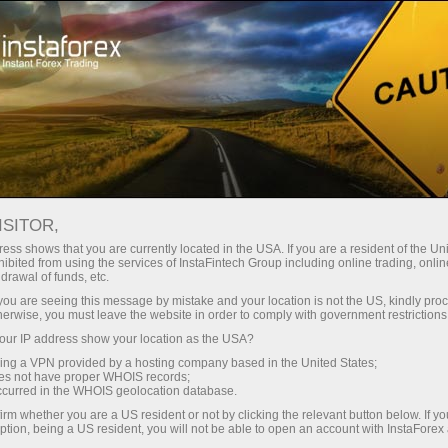
สเปรดต่ำมาก — กำไรสูง
ISITOR,
ess shows that you are currently located in the USA. If you are a resident of the Uni
โบนัส 30%
ibited from using the services of InstaFintech Group including online trading, online
กับ InstaForex คุณจะได้รับเงื่อนไขที่
drawal of funds, etc.
แข่งขันได้อย่างแท้จริง: เลเวอเรจ
สำหรับทุกการฝาก
k you are seeing this message by mistake and your location is not the US, kindly pro
สูงสุด 1:5000 สเปรดและค่า
herwise, you must leave the website in order to comply with government restrictions
คอมมิชชั่นที่ดีที่สุดในตลาด รวมถึง
ur IP address show your location as the USA?
ความเร็ว
เงื่อนไขที่เหมาะสมสำหรับการเทรด
sing a VPN provided by a hosting company based in the United States;
หุ้นและดัชนี
oes not have proper WHOIS records;
ในการเทรดและบนทางหลวง
occurred in the WHOIS geolocation database.
irm whether you are a US resident or not by clicking the relevant button below. If y
ption, being a US resident, you will not be able to open an account with InstaForex
แจ็กพอตของขวัญส่วนตัวของคุณ
เราได้พัฒนาระบบโบนัสที่ทำให้การ