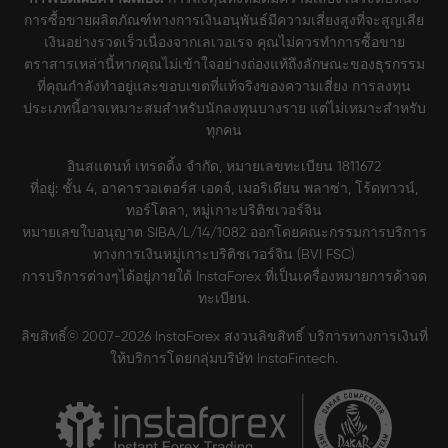
การซื้อขายผลิตภัณฑ์ทางการเงินอนุพันธ์มีความเสี่ยงสูงที่จะสูญเสีย
เงินอย่างรวดเร็วเนื่องจากเลเวอเรจ คุณไม่ควรทำการซื้อขาย
ตราสารเหล่านี้หากคุณไม่เข้าใจอย่างถ่องแท้ถึงลักษณะของธุรกรรม
ที่คุณกำลังทำอยู่และขอบเขตที่แท้จริงของความเสี่ยง การลงทุน
ประเภทนี้อาจเหมาะสมสำหรับนักลงทุนบางราย แต่ไม่เหมาะสำหรับ
ทุกคน
อินสแตนท์ เทรดดิ้ง จำกัด, หมายเลขทะเบียน 1811672
ที่อยู่: ชั้น 4, อาคารวอเตอร์ส เอดจ์, เมอริเดียน พลาซ่า, โร้ดทาวน์,
ทอร์โตลา, หมู่เกาะบริติชเวอร์จิน
หมายเลขใบอนุญาต SIBA/L/14/1082 ออกโดยคณะกรรมการบริการ
ทางการเงินหมู่เกาะบริติชเวอร์จิน (BVI FSC)
การบริการต่างๆได้อยู่ภายใต้ InstaForex ที่เป็นเครื่องหมายการค้าจด
ทะเบียน.
ลิขสิทธิ์© 2007-2026 InstaForex สงวนลิขสิทธิ์ บริการทางการเงินที่
ให้บริการโดยกลุ่มบริษัท InstaFintech.