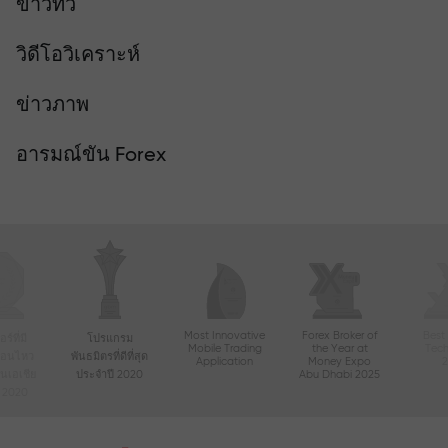
ข่าวทีวี
วิดีโอวิเคราะห์
ข่าวภาพ
อารมณ์ขัน Forex
Most Innovative
Forex Broker of
Best
์ที่มี
โปรแกรม
Mobile Trading
the Year at
Tec
ื่อนไหว
พันธมิตรที่ดีที่สุด
Application
Money Expo
ในเอเชีย
ประจำปี 2020
Abu Dhabi 2025
ี 2020