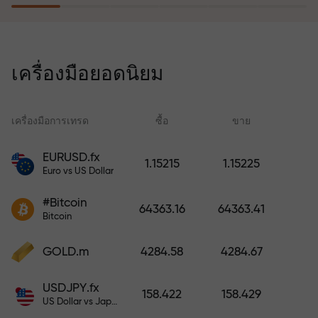
โปรแกรมประกันความเสี่ยงจะชดเชย
การขาดทุนและรับประกันกำไรเพิ่ม
เครื่องมือยอดนิยม
สามเท่าภายใน 6 เดือน เทรดอย่าง
มั่นใจ — เงินทุนของคุณได้รับการ
ปกป้อง!
เครื่องมือการเทรด
ซื้อ
ขาย
สเ
EURUSD.fx
1.15215
1.15225
Euro vs US Dollar
ฝากเงินและรับโบนัสมากกว่ายอด
ฝาก 1,000 เท่า X1000 ไม่ใช่การพิมพ์
#Bitcoin
64363.16
64363.41
ผิด ยิ่งฝากมาก ตัวคูณยิ่งสูง
Bitcoin
GOLD.m
4284.58
4284.67
USDJPY.fx
158.422
158.429
US Dollar vs Japanese Yen