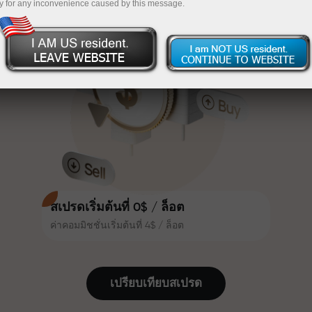
y for any inconvenience caused by this message.
เทรดน่าสนใจยิ่งขึ้น ลูกค้า
InstaForex
ฝากเงินจำนวน $333 — เลือกของขวัญมูลค่าสูงสุด
InstaForex ทุกคนสามารถรับโบนัส
สูงสุด 30% จากยอดฝาก และใช้
$1,500
ประโยชน์จากโปรโมชั่นและข้อเสนอ
เทรดแบบไร้ความเสี่ยง — เรารับประกัน
พิเศษอื่น ๆ
กำไรของคุณ
ความเร็วในสนามแข่งและความเร็ว
โบนัสสูงสุด X1000 — ตัวคูณที่ใหญ่ที่สุด
ในการเทรดมีคุณค่าเดียวกัน Aleš
ในตลาด
Loprais นำความมุ่งมั่นและวินัยเข้าสู่
โลกของการเทรด ในฐานะพันธมิตรที่
สร้างแรงบันดาลใจให้ลูกค้าบรรลุเป้า
หมายที่ทะเยอทะยาน
สเปรดเริ่มต้นที่ 0$ / ล็อต
ค่าคอมมิชชั่นเริ่มต้นที่ 4$ / ล็อต
เราแจกของขวัญจริง ไม่ใช่โบนัสหรือ
โค้ดโปรโมชั่น ลูกค้า InstaForex ทุก
คนสามารถรับ iPhone, MacBook
เปรียบเทียบสเปรด
หรือทริปในฝัน เพียงแค่ฝากเงิน