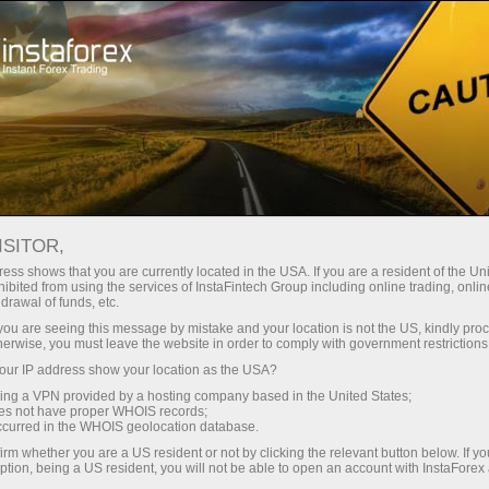
สำหรับเทรดเดอร์
การวิเคราะห์ฟอเร็กซ์
บทวิจารณ์เชิงวิเคราะห์
Forecast
ISITOR,
ess shows that you are currently located in the USA. If you are a resident of the Uni
ibited from using the services of InstaFintech Group including online trading, online
13.04.2026 01:09 PM
drawal of funds, etc.
GBP/USD: เคล็ดลับสำหรับเทรดเดอร์มือ
k you are seeing this message by mistake and your location is not the US, kindly pro
herwise, you must leave the website in order to comply with government restrictions
ใหม่ประจำวันที่ 13 เมษายน (ช่วงตลาด
ur IP address show your location as the USA?
สหรัฐฯ)
sing a VPN provided by a hosting company based in the United States;
oes not have proper WHOIS records;
occurred in the WHOIS geolocation database.
irm whether you are a US resident or not by clicking the relevant button below. If y
ption, being a US resident, you will not be able to open an account with InstaForex
รีวิวการเทรดและเคล็ดลับการเทรดเงินปอนด์อังกฤษ