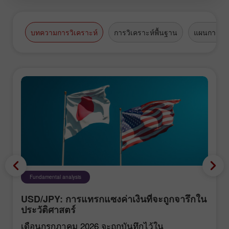
บทความการวิเคราะห์
การวิเคราะห์พื้นฐาน
แผนการซื้
Fundamental analysis
USD/JPY: การแทรกแซงค่าเงินที่จะถูกจารึกใน
ประวัติศาสตร์
เดือนกรกฎาคม 2026 จะถูกบันทึกไว้ใน