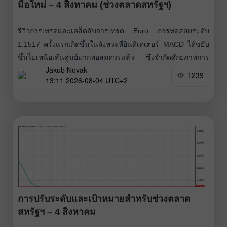
มือใหม่ – 4 สิงหาคม (ช่วงตลาดสหรัฐฯ)
รีวิวการเทรดและเคล็ดลับการเทรด Euro การทดสอบระดับ
1.1517 ครั้งแรกเกิดขึ้นในจังหวะที่อินดิเคเตอร์ MACD ได้ขยับ
ขึ้นไปเหนือเส้นศูนย์มากพอสมควรแล้ว ซึ่งจำกัดศักยภาพการ
Jakub Novak
ปรับตัวขึ้นของคู่สกุลเงินนี้ Euro ผ่านพ้นช่วงการประกาศตัวเลข
1239
13:11 2026-08-04 UTC+2
เศรษฐกิจรองของยุโรปมาได้โดยไม่เผชิญแรงกดดันตามคาด
เนื่องจากรายงานเหล่านั้นมีผลกระทบต่อสกุลเงินเดียวไม่มากนัก
สิ่งที่สำคัญกว่ามากคือชุดข้อมูลเศรษฐกิจสหรัฐฯ ที่กำลังจะ
ประกาศออกมา ทั้งดุลการค้า รายงาน
การปรับระดับและเป้าหมายสำหรับช่วงตลาด
สหรัฐฯ – 4 สิงหาคม