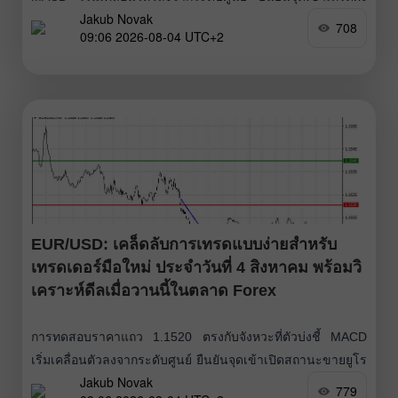
Jakub Novak
ขายของเงินปอนด์ได้อย่างถูกต้อง ซึ่งนำไปสู่การร่วงลงของคู่
708
09:06 2026-08-04 UTC+2
เงินจนถึงระดับเป้าหมายที่ 1.3416 เมื่อวานนี้ ในช่วงเซสชัน
ยุโรป เงินปอนด์แสดงให้เห็นถึงความแข็งแกร่งระดับหนึ่ง โดย
ฟื้นตัวตามสัญญาณเชิงบวกจากภาคการผลิตของอังกฤษ ดัชนี
PMI ภาคการผลิตของสหราชอาณาจักรที่ประกาศออกมาก่อน
หน้านั้นออกมาดีกว่าที่คาด
EUR/USD: เคล็ดลับการเทรดแบบง่ายสำหรับ
เทรดเดอร์มือใหม่ ประจำวันที่ 4 สิงหาคม พร้อมวิ
เคราะห์ดีลเมื่อวานนี้ในตลาด Forex
การทดสอบราคาแถว 1.1520 ตรงกับจังหวะที่ตัวบ่งชี้ MACD
เริ่มเคลื่อนตัวลงจากระดับศูนย์ ยืนยันจุดเข้าเปิดสถานะขายยูโร
Jakub Novak
ที่ถูกต้อง ส่งผลให้คู่เงินร่วงลงไปประมาณ 15 จุด (pips) แม้ยูโร
779