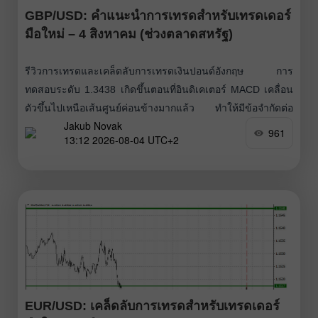
GBP/USD: คำแนะนำการเทรดสำหรับเทรดเดอร์
มือใหม่ – 4 สิงหาคม (ช่วงตลาดสหรัฐ)
รีวิวการเทรดและเคล็ดลับการเทรดเงินปอนด์อังกฤษ การ
ทดสอบระดับ 1.3438 เกิดขึ้นตอนที่อินดิเคเตอร์ MACD เคลื่อน
ตัวขึ้นไปเหนือเส้นศูนย์ค่อนข้างมากแล้ว ทำให้มีข้อจำกัดต่อ
Jakub Novak
ศักยภาพการปรับขึ้นของคู่สกุลเงินนี้ ด้วยเหตุนี้ ผม/ฉันจึงไม่เข้า
961
13:12 2026-08-04 UTC+2
ซื้อปอนด์ โอกาสในการเข้าซื้อก็ไม่น่าสนใจเช่นกัน เนื่องจาก
ปฏิทินเศรษฐกิจของสหราชอาณาจักรที่ว่างเปล่า ส่งผลให้ปอนด์
แข็งค่าได้เพียงเล็กน้อยในช่วงครึ่งแรกของวัน ปกติแล้ว ทิศทาง
ของสกุลเงินอังกฤษมักได้รับแรงขับเคลื่อนจากการประกาศ
ตัวเลขเศรษฐกิจที่มีความสำคัญมากกว่า แต่วันนี้ไม่มีปัจจัย
กระตุ้นลักษณะนั้น
EUR/USD: เคล็ดลับการเทรดสำหรับเทรดเดอร์