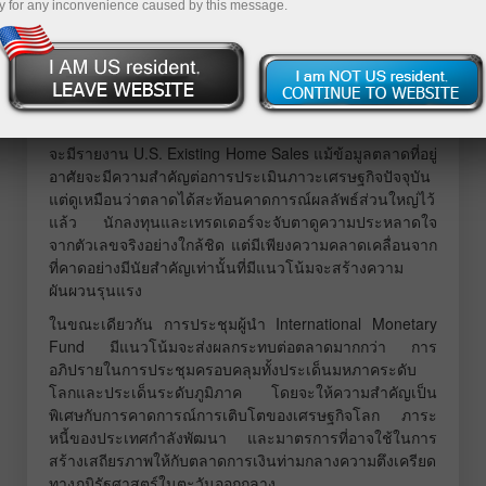
y for any inconvenience caused by this message.
การทดสอบระดับ 1.3415 เกิดขึ้นในช่วงที่อินดิเคเตอร์
MACD เพิ่งเริ่มขยับขึ้นจากเส้นศูนย์ ยืนยันจุดเข้าเทรดฝั่งซื้อ
ปอนด์ที่ใช้ได้ ส่งผลให้คู่เงินขยับขึ้นไปได้ 15 จุด
แม้จะไม่มีตัวเลขเศรษฐกิจสำคัญหรือถ้อยแถลงจากธนาคาร
กลาง แต่ปอนด์ก็ยังแข็งค่าขึ้นเมื่อเทียบกับดอลลาร์ ถัดไปเรา
จะมีรายงาน U.S. Existing Home Sales แม้ข้อมูลตลาดที่อยู่
อาศัยจะมีความสำคัญต่อการประเมินภาวะเศรษฐกิจปัจจุบัน
แต่ดูเหมือนว่าตลาดได้สะท้อนคาดการณ์ผลลัพธ์ส่วนใหญ่ไว้
แล้ว นักลงทุนและเทรดเดอร์จะจับตาดูความประหลาดใจ
จากตัวเลขจริงอย่างใกล้ชิด แต่มีเพียงความคลาดเคลื่อนจาก
ที่คาดอย่างมีนัยสำคัญเท่านั้นที่มีแนวโน้มจะสร้างความ
ผันผวนรุนแรง
ในขณะเดียวกัน การประชุมผู้นำ International Monetary
Fund มีแนวโน้มจะส่งผลกระทบต่อตลาดมากกว่า การ
อภิปรายในการประชุมครอบคลุมทั้งประเด็นมหภาคระดับ
โลกและประเด็นระดับภูมิภาค โดยจะให้ความสำคัญเป็น
พิเศษกับการคาดการณ์การเติบโตของเศรษฐกิจโลก ภาระ
หนี้ของประเทศกำลังพัฒนา และมาตรการที่อาจใช้ในการ
สร้างเสถียรภาพให้กับตลาดการเงินท่ามกลางความตึงเครียด
ทางภูมิรัฐศาสตร์ในตะวันออกกลาง