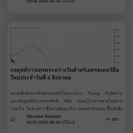
09:06 2026-08-04 UTC+2
จะพอประคองตัวได้ในช่วงครึ่งวันแรกจากรายงาน PMI ภาค
การผลิตของยูโรโซน แต่รายงาน
กลยุทธ์การเทรดระหว่างวันสำหรับเทรดเดอร์มือ
ใหม่ประจำวันที่ 4 สิงหาคม
ความคึกคักจากข้อตกลงฉบับใหม่ระหว่าง Trump กับอิหร่าน
และข้อมูลเชิงบวกจากดัชนี PMI ของยุโรปจางหายไปอย่าง
รวดเร็ว ในช่วงการซื้อขายฝั่งอเมริกา ดอลลาร์กลับมาฟื้นตัวอีก
Miroslaw Bawulski
ครั้งตามหลังรายงานภาคการผลิตของสหรัฐฯ ที่ออกมา
861
08:50 2026-08-04 UTC+2
แข็งแกร่ง โดยภาคการผลิตขยายตัวในเดือนกรกฎาคมในอัตรา
ที่เร็วที่สุดในรอบกว่าสี่ปี ดัชนี ISM Manufacturing PMI อยู่ที่