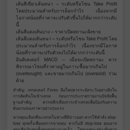
เส้นสีเขียวเส้นหนา – ระดับหรือโซน Take Profit
โดยประมาณสำหรับการล็อกกำไร เนื่องจากมี
โอกาสน้อยที่ราคาจะปรับตัวขึ้นไปได้มากกว่าระดับ
นี้
เส้นสีแดงเส้นบาง – ราคาเปิดสถานะฝั่งขาย
เส้นสีแดงเส้นหนา – ระดับหรือโซน Take Profit โดย
ประมาณสำหรับการล็อกกำไร เนื่องจากมีโอกาส
น้อยที่ราคาจะปรับตัวลงไปได้มากกว่าระดับนี้
อินดิเคเตอร์ MACD – เมื่อจะเปิดสถานะ ควร
พิจารณาโซนที่ราคาอยู่ในภาวะซื้อมากเกินไป
(overbought) และขายมากเกินไป (oversold) ร่วม
ด้วย
สำคัญ: เทรดเดอร์ Forex มือใหม่ควรระมัดระวังอย่างยิ่งใน
การตัดสินใจเข้าเทรด ก่อนการประกาศรายงานปัจจัยพื้น
ฐานสำคัญ ควรหลีกเลี่ยงการเข้าเทรดเพื่อป้องกันความ
ผันผวนของราคาอย่างรุนแรง
หากคุณเลือกที่จะเทรดในช่วงที่มีข่าวออก ควรใช้คำสั่ง stop-
loss ทุกครั้งเพื่อลดการขาดทุน หากไม่มี stop-loss คุณอาจ
สูญเสียเงินทุนทั้งหมดอย่างรวดเร็ว โดยเฉพาะอย่างยิ่งหาก