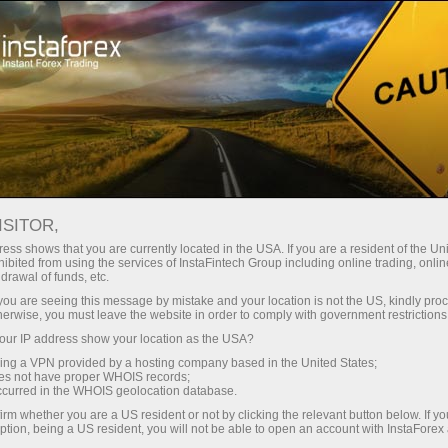
Spreads
minimes — profit maximal
ISITOR,
ess shows that you are currently located in the USA. If you are a resident of the Uni
Bonus de 30 %
ibited from using the services of InstaFintech Group including online trading, online
Avec InstaForex, vous accédez à
drawal of funds, etc.
des conditions vraiment
sur chaque dépôt
k you are seeing this message by mistake and your location is not the US, kindly pro
compétitives : effet de levier
herwise, you must leave the website in order to comply with government restrictions
jusqu’à 1:5000, parmi les meilleurs
ur IP address show your location as the USA?
Vitesse
spreads et commissions du
sing a VPN provided by a hosting company based in the United States;
marché, ainsi que des conditions
oes not have proper WHOIS records;
dans le trading et sur l’autoroute
occurred in the WHOIS geolocation database.
avantageuses pour le trading
irm whether you are a US resident or not by clicking the relevant button below. If y
d’actions et d’indices.
ption, being a US resident, you will not be able to open an account with InstaForex
Votre jackpot personnel de cadeaux
Nous avons développé un