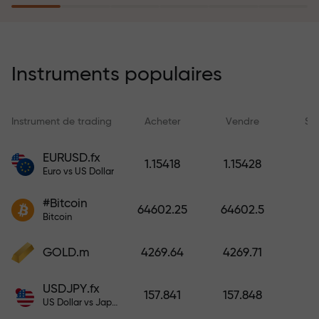
rêves simplement en effectuant un
dépôt
Le programme d’assurance des
risques rembourse vos pertes et
Instruments populaires
garantit un triplement des profits
en 6 mois. Tradez en toute
tranquillité — votre capital est
Instrument de trading
Acheter
Vendre
Sp
protégé !
EURUSD.fx
1.15418
1.15428
Euro vs US Dollar
Déposez des fonds et recevez un
bonus 1 000 fois supérieur à votre
#Bitcoin
64602.25
64602.5
dépôt. X1000 n’est pas une erreur.
Bitcoin
Plus le dépôt est important, plus le
multiplicateur est élevé.
GOLD.m
4269.64
4269.71
USDJPY.fx
157.841
157.848
US Dollar vs Japanese Yen