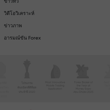
ข่าวทีวี
วิดีโอวิเคราะห์
ข่าวภาพ
อารมณ์ขัน Forex
Most Innovative
Forex Broker of
Best
์ที่มี
โปรแกรม
Mobile Trading
the Year at
Tec
ื่อนไหว
พันธมิตรที่ดีที่สุด
Application
Money Expo
ในเอเชีย
ประจำปี 2020
Abu Dhabi 2025
ี 2020