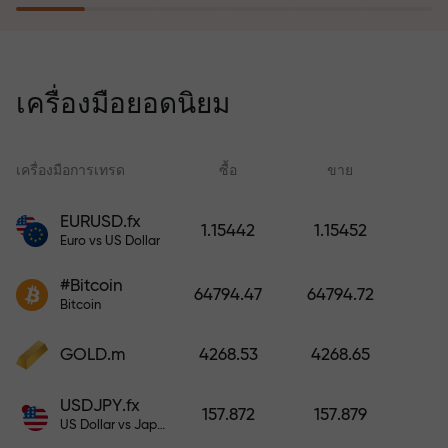
โปรแกรมประกันความเสี่ยงจะชดเชย
การขาดทุนและรับประกันกำไรเพิ่ม
เครื่องมือยอดนิยม
สามเท่าภายใน 6 เดือน เทรดอย่าง
มั่นใจ — เงินทุนของคุณได้รับการ
ปกป้อง!
เครื่องมือการเทรด
ซื้อ
ขาย
สเ
EURUSD.fx
1.15442
1.15452
Euro vs US Dollar
ฝากเงินและรับโบนัสมากกว่ายอด
ฝาก 1,000 เท่า X1000 ไม่ใช่การพิมพ์
#Bitcoin
64794.47
64794.72
ผิด ยิ่งฝากมาก ตัวคูณยิ่งสูง
Bitcoin
GOLD.m
4268.53
4268.65
USDJPY.fx
157.872
157.879
US Dollar vs Japanese Yen