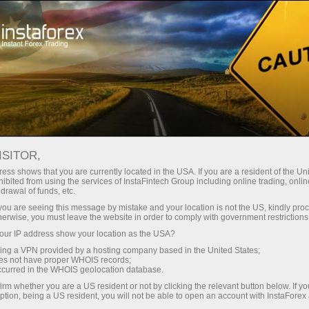
สเปรดต่ำมาก — กำไรสูง
ISITOR,
ess shows that you are currently located in the USA. If you are a resident of the Uni
โบนัส 30%
ibited from using the services of InstaFintech Group including online trading, online
กับ InstaForex คุณจะได้รับเงื่อนไขที่
drawal of funds, etc.
แข่งขันได้อย่างแท้จริง: เลเวอเรจ
สำหรับทุกการฝาก
k you are seeing this message by mistake and your location is not the US, kindly pro
สูงสุด 1:5000 สเปรดและค่า
herwise, you must leave the website in order to comply with government restrictions
คอมมิชชั่นที่ดีที่สุดในตลาด รวมถึง
ur IP address show your location as the USA?
ความเร็ว
เงื่อนไขที่เหมาะสมสำหรับการเทรด
sing a VPN provided by a hosting company based in the United States;
หุ้นและดัชนี
oes not have proper WHOIS records;
ในการเทรดและบนทางหลวง
occurred in the WHOIS geolocation database.
irm whether you are a US resident or not by clicking the relevant button below. If y
ption, being a US resident, you will not be able to open an account with InstaForex
แจ็กพอตของขวัญส่วนตัวของคุณ
เราได้พัฒนาระบบโบนัสที่ทำให้การ