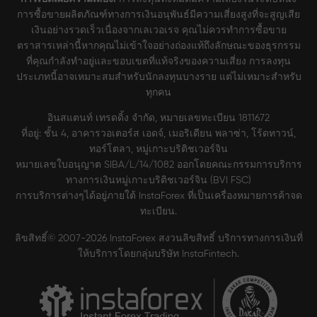
การซื้อขายผลิตภัณฑ์ทางการเงินอนุพันธ์มีความเสี่ยงสูงที่จะสูญเสีย
เงินอย่างรวดเร็วเนื่องจากเลเวอเรจ คุณไม่ควรทำการซื้อขาย
ตราสารเหล่านี้หากคุณไม่เข้าใจอย่างถ่องแท้ถึงลักษณะของธุรกรรม
ที่คุณกำลังทำอยู่และขอบเขตที่แท้จริงของความเสี่ยง การลงทุน
ประเภทนี้อาจเหมาะสมสำหรับนักลงทุนบางราย แต่ไม่เหมาะสำหรับ
ทุกคน
อินสแตนท์ เทรดดิ้ง จำกัด, หมายเลขทะเบียน 1811672
ที่อยู่: ชั้น 4, อาคารวอเตอร์ส เอดจ์, เมอริเดียน พลาซ่า, โร้ดทาวน์,
ทอร์โตลา, หมู่เกาะบริติชเวอร์จิน
หมายเลขใบอนุญาต SIBA/L/14/1082 ออกโดยคณะกรรมการบริการ
ทางการเงินหมู่เกาะบริติชเวอร์จิน (BVI FSC)
การบริการต่างๆได้อยู่ภายใต้ InstaForex ที่เป็นเครื่องหมายการค้าจด
ทะเบียน.
ลิขสิทธิ์© 2007-2026 InstaForex สงวนลิขสิทธิ์ บริการทางการเงินที่
ให้บริการโดยกลุ่มบริษัท InstaFintech.