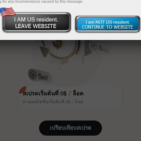
y for any inconvenience caused by this message.
เทรดน่าสนใจยิ่งขึ้น ลูกค้า
InstaForex
ฝากเงินจำนวน $333 — เลือกของขวัญมูลค่าสูงสุด
InstaForex ทุกคนสามารถรับโบนัส
สูงสุด 30% จากยอดฝาก และใช้
$1,500
ประโยชน์จากโปรโมชั่นและข้อเสนอ
เทรดแบบไร้ความเสี่ยง — เรารับประกัน
พิเศษอื่น ๆ
กำไรของคุณ
ความเร็วในสนามแข่งและความเร็ว
โบนัสสูงสุด X1000 — ตัวคูณที่ใหญ่ที่สุด
ในการเทรดมีคุณค่าเดียวกัน Aleš
ในตลาด
Loprais นำความมุ่งมั่นและวินัยเข้าสู่
โลกของการเทรด ในฐานะพันธมิตรที่
สร้างแรงบันดาลใจให้ลูกค้าบรรลุเป้า
หมายที่ทะเยอทะยาน
สเปรดเริ่มต้นที่ 0$ / ล็อต
ค่าคอมมิชชั่นเริ่มต้นที่ 4$ / ล็อต
เราแจกของขวัญจริง ไม่ใช่โบนัสหรือ
โค้ดโปรโมชั่น ลูกค้า InstaForex ทุก
คนสามารถรับ iPhone, MacBook
เปรียบเทียบสเปรด
หรือทริปในฝัน เพียงแค่ฝากเงิน