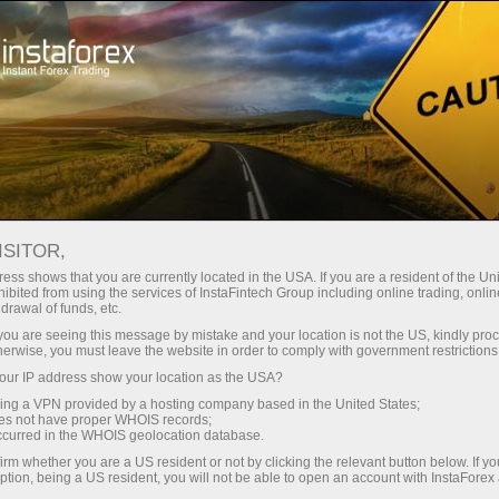
صغير الحجم
فروق الأسعار - أرباح طائلة
ISITOR,
ess shows that you are currently located in the USA. If you are a resident of the Uni
30% مكافأة
ibited from using the services of InstaFintech Group including online trading, online
مع إنستا فوركس، يمكنك الوصول إلى
drawal of funds, etc.
فرص تنافسية حقيقية: رافعة مالية تصل
لكل إيداع
k you are seeing this message by mistake and your location is not the US, kindly pro
إلى 1:5000، وبعض من أفضل فروق
herwise, you must leave the website in order to comply with government restrictions
الأسعار والعمولات في السوق، وظروف
ur IP address show your location as the USA?
سرعة
مواتية لتداول الأسهم والمؤشرات
sing a VPN provided by a hosting company based in the United States;
oes not have proper WHOIS records;
في التجارة وعلى الطريق السريع
occurred in the WHOIS geolocation database.
irm whether you are a US resident or not by clicking the relevant button below. If y
ption, being a US resident, you will not be able to open an account with InstaForex
لقد طورنا نظام مكافآت يجعل التداول
جائزة هديتك الشخصية الكبرى