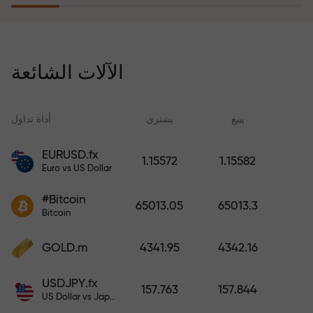
يُعوّض برنامج التأمين ضد المخاطر
خسائرك ويضمن لك مضاعفة أرباحك
الآلات الشائعة
ثلاث مرات خلال ستة أشهر. تداول
براحة بال تامة، فرأس مالك في أمان!
ید
يبيع
يشتري
أداة تداول
EURUSD.fx
1.15572
1.15582
Euro vs US Dollar
أودع أموالاً واحصل على مكافأة تفوق
قيمة إيداعك بألف مرة. هذا ليس خطأً
#Bitcoin
65013.05
65013.3
مطبعياً. كلما زاد مبلغ الإيداع، زادت
Bitcoin
قيمة المكافأة.
GOLD.m
4341.95
4342.16
USDJPY.fx
157.763
157.844
US Dollar vs Japanese Yen