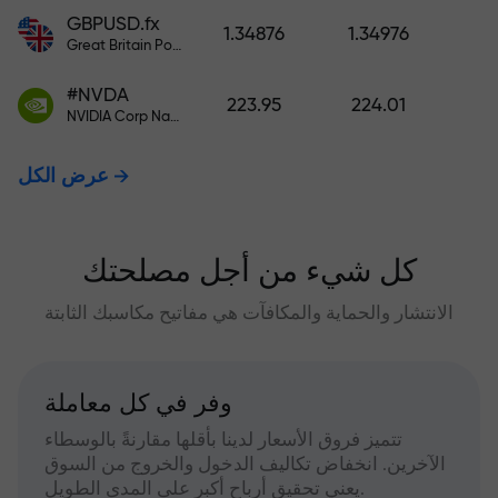
GBPUSD.fx
1.34876
1.34976
Great Britain Pound vs US Dollar
#NVDA
223.95
224.01
NVIDIA Corp Nasdaq Stock Exchange (Nasdaq) USD
عرض الكل
كل شيء من أجل مصلحتك
الانتشار والحماية والمكافآت هي مفاتيح مكاسبك الثابتة
وفر في كل معاملة
تتميز فروق الأسعار لدينا بأقلها مقارنةً بالوسطاء
الآخرين. انخفاض تكاليف الدخول والخروج من السوق
يعني تحقيق أرباح أكبر على المدى الطويل.