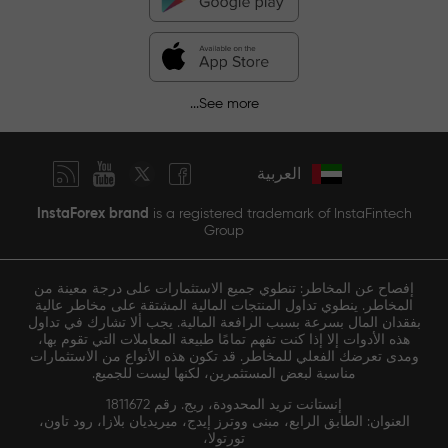
See more...
العربية
InstaForex brand
is a registered trademark of InstaFintech
Group
إفصاح عن المخاطر: تنطوي جميع الاستثمارات على درجة معينة من
المخاطر. ينطوي تداول المنتجات المالية المشتقة على مخاطر عالية
بفقدان المال بسرعة بسبب الرافعة المالية. يجب ألا تشارك في تداول
هذه الأدوات إلا إذا كنت تفهم تمامًا طبيعة المعاملات التي تقوم بها،
ومدى تعرضك الفعلي للمخاطر. قد تكون هذه الأنواع من الاستثمارات
مناسبة لبعض المستثمرين، لكنها ليست للجميع.
إنستانت تريد المحدودة، ريج. رقم 1811672
العنوان: الطابق الرابع، مبنى ووترز إيدج، ميريديان بلازا، رود تاون،
تورتولا،