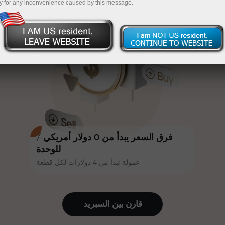
y for any inconvenience caused by this message.
أكثر جاذبية. يمكن لكل عميل في إنستا
InstaForex
قم بإيداع المبلغ في حسابك باستخدام $333 — اختر هدية
فوركس الحصول على مكافأة تصل إلى
30% على إيداعه، والاستفادة من
تصل قيمتها إلى $1,500
عروض ترويجية وعروض خاصة أخرى.
تداول بدون مخاطرة -
نحن نضمن أرباحك
تتشارك سرعة المسار وسرعة التداول
مكافأة تصل إلى 1000 ضعف - أكبر
نفس القيم. يُضفي أليش لوبرايس
مضاعف في السوق
عناصر الحماس والانضباط على عالم
التداول، ويعمل كشريك يُلهم العملاء
لتحقيق أهداف طموحة.
فرق السعر يبدأ من 0 دولار أمريكي /
للوحدة
عمولة تبدأ من 4 دولارات لكل قطعة
نقدم هدايا حقيقية، وليست مكافآت أو
رموز ترويجية. يحصل كل عميل في
إنستا فوركس على هاتف آيفون أو ماك
قارن بين السبرید
بوك أو رحلة أحلامه بمجرد إيداعه مبلغًا
من المال.