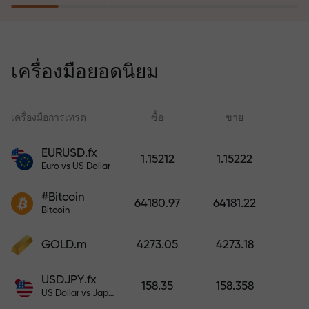
โปรแกรมประกันความเสี่ยงจะชดเชย
การขาดทุนและรับประกันกำไรเพิ่ม
เครื่องมือยอดนิยม
สามเท่าภายใน 6 เดือน เทรดอย่าง
มั่นใจ — เงินทุนของคุณได้รับการ
ปกป้อง!
เครื่องมือการเทรด
ซื้อ
ขาย
สเ
EURUSD.fx
1.15212
1.15222
Euro vs US Dollar
ฝากเงินและรับโบนัสมากกว่ายอด
ฝาก 1,000 เท่า X1000 ไม่ใช่การพิมพ์
#Bitcoin
64180.97
64181.22
ผิด ยิ่งฝากมาก ตัวคูณยิ่งสูง
Bitcoin
GOLD.m
4273.05
4273.18
USDJPY.fx
158.35
158.358
US Dollar vs Japanese Yen