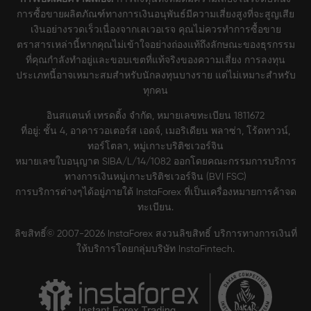
การซื้อขายผลิตภัณฑ์ทางการเงินอนุพันธ์มีความเสี่ยงสูงที่จะสูญเสีย
เงินอย่างรวดเร็วเนื่องจากเลเวอเรจ คุณไม่ควรทำการซื้อขาย
ตราสารเหล่านี้หากคุณไม่เข้าใจอย่างถ่องแท้ถึงลักษณะของธุรกรรม
ที่คุณกำลังทำอยู่และขอบเขตที่แท้จริงของความเสี่ยง การลงทุน
ประเภทนี้อาจเหมาะสมสำหรับนักลงทุนบางราย แต่ไม่เหมาะสำหรับ
ทุกคน
อินสแตนท์ เทรดดิ้ง จำกัด, หมายเลขทะเบียน 1811672
ที่อยู่: ชั้น 4, อาคารวอเตอร์ส เอดจ์, เมอริเดียน พลาซ่า, โร้ดทาวน์,
ทอร์โตลา, หมู่เกาะบริติชเวอร์จิน
หมายเลขใบอนุญาต SIBA/L/14/1082 ออกโดยคณะกรรมการบริการ
ทางการเงินหมู่เกาะบริติชเวอร์จิน (BVI FSC)
การบริการต่างๆได้อยู่ภายใต้ InstaForex ที่เป็นเครื่องหมายการค้าจด
ทะเบียน.
ลิขสิทธิ์© 2007-2026 InstaForex สงวนลิขสิทธิ์ บริการทางการเงินที่
ให้บริการโดยกลุ่มบริษัท InstaFintech.