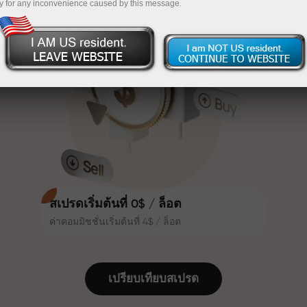
y for any inconvenience caused by this message.
เทรดน่าสนใจยิ่งขึ้น ลูกค้า
InstaForex
ฝากเงินจำนวน $333 — เลือกของขวัญมูลค่าสูงสุด
InstaForex ทุกคนสามารถรับโบนัส
สูงสุด 30% จากยอดฝาก และใช้
$1,500
ประโยชน์จากโปรโมชั่นและข้อเสนอ
เทรดแบบไร้ความเสี่ยง — เรารับประกัน
พิเศษอื่น ๆ
กำไรของคุณ
ความเร็วในสนามแข่งและความเร็ว
โบนัสสูงสุด X1000 — ตัวคูณที่ใหญ่ที่สุด
ในการเทรดมีคุณค่าเดียวกัน Aleš
ในตลาด
Loprais นำความมุ่งมั่นและวินัยเข้าสู่
โลกของการเทรด ในฐานะพันธมิตรที่
สร้างแรงบันดาลใจให้ลูกค้าบรรลุเป้า
หมายที่ทะเยอทะยาน
สเปรดเริ่มต้นที่ 0$ / ล็อต
ค่าคอมมิชชั่นเริ่มต้นที่ 4$ / ล็อต
เราแจกของขวัญจริง ไม่ใช่โบนัสหรือ
โค้ดโปรโมชั่น ลูกค้า InstaForex ทุก
คนสามารถรับ iPhone, MacBook
เปรียบเทียบสเปรด
หรือทริปในฝัน เพียงแค่ฝากเงิน