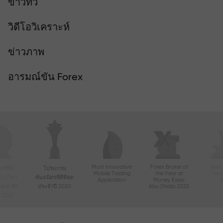
ข่าวทีวี
วิดีโอวิเคราะห์
ข่าวภาพ
อารมณ์ขัน Forex
Most Innovative
Forex Broker of
Best
์ที่มี
โปรแกรม
Mobile Trading
the Year at
Tec
ื่อนไหว
พันธมิตรที่ดีที่สุด
Application
Money Expo
ในเอเชีย
ประจำปี 2020
Abu Dhabi 2025
ี 2020