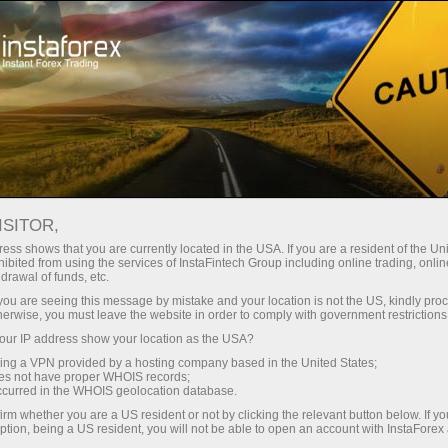
สเปรดต่ำมาก — กำไรสูง
ISITOR,
ess shows that you are currently located in the USA. If you are a resident of the Uni
โบนัส 30%
ibited from using the services of InstaFintech Group including online trading, online
กับ InstaForex คุณจะได้รับเงื่อนไขที่
drawal of funds, etc.
แข่งขันได้อย่างแท้จริง: เลเวอเรจ
สำหรับทุกการฝาก
k you are seeing this message by mistake and your location is not the US, kindly pro
สูงสุด 1:5000 สเปรดและค่า
herwise, you must leave the website in order to comply with government restrictions
คอมมิชชั่นที่ดีที่สุดในตลาด รวมถึง
ur IP address show your location as the USA?
ความเร็ว
เงื่อนไขที่เหมาะสมสำหรับการเทรด
sing a VPN provided by a hosting company based in the United States;
หุ้นและดัชนี
oes not have proper WHOIS records;
ในการเทรดและบนทางหลวง
occurred in the WHOIS geolocation database.
irm whether you are a US resident or not by clicking the relevant button below. If y
ption, being a US resident, you will not be able to open an account with InstaForex
แจ็กพอตของขวัญส่วนตัวของคุณ
เราได้พัฒนาระบบโบนัสที่ทำให้การ