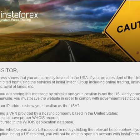
Мінімальні спреди - максимум
вигоди
ISITOR,
ess shows that you are currently located in the USA. If you are a resident of the Uni
Бонус 30% на кожен депозит
ibited from using the services of InstaFintech Group including online trading, online
З InstaForex ви отримуєте доступ
drawal of funds, etc.
до дійсно конкурентних
k you are seeing this message by mistake and your location is not the US, kindly pro
можливостей: кредитне плече до
herwise, you must leave the website in order to comply with government restrictions
1:5000, одні з найкращих
ur IP address show your location as the USA?
Швидкість
спредів та комісій на ринку, а
sing a VPN provided by a hosting company based in the United States;
також привабливі умови для
oes not have proper WHOIS records;
у трейдингу і на трасі
occurred in the WHOIS geolocation database.
торгівлі акціями та індексами
irm whether you are a US resident or not by clicking the relevant button below. If y
ption, being a US resident, you will not be able to open an account with InstaForex
Ваш особистий джекпот подарунків
Ми розробили бонусну систему,