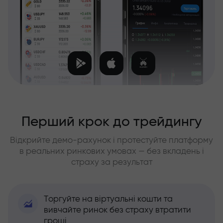
Перший крок до трейдингу
Відкрийте демо-рахунок і протестуйте платформу
в реальних ринкових умовах — без вкладень і
страху за результат
Торгуйте на віртуальні кошти та
вивчайте ринок без страху втратити
гроші