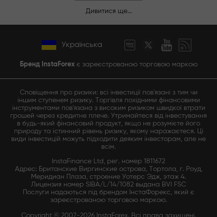
Дивитися ще...
Українська
Бренд InstaForex
є зареєстрованою торговою маркою
Сповіщення про ризики: всі інвестиції пов'язані з тим чи
іншим ступенем ризику. Торгівля похідними фінансовими
інструментами пов'язана з високим ризиком швидкої втрати
грошей через кредитне плече. Утримайтеся від інвестування
в будь-який фінансовий продукт, якщо не розумієте його
природу та істинний рівень ризику, якому наражаєтеся. Ці
види інвестицій можуть підходити деяким інвесторам, але не
всім.
InstaFinance Ltd, рег. номер 1811672
Адрес: Британские Виргинские острова, Тортола, г. Роуд,
Меридиан Плаза, строение Уотерс Эдж, этаж 4.
Лицензия номер SIBA/L/14/1082 выдана BVI FSC
Послуги надаються під брендом ІнстаФорекс, який є
зареєстрованою торговою маркою.
Copyright © 2007-2026 InstaForex. Всі права захищені.