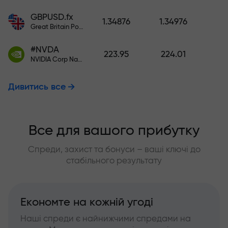
GBPUSD.fx
1.34876
1.34976
Great Britain Pound vs US Dollar
#NVDA
223.95
224.01
NVIDIA Corp Nasdaq Stock Exchange (Nasdaq) USD
Дивитись все
Все для вашого прибутку
Спреди, захист та бонуси – ваші ключі до
стабільного результату
Економте на кожній угоді
Наші спреди є найнижчими спредами на