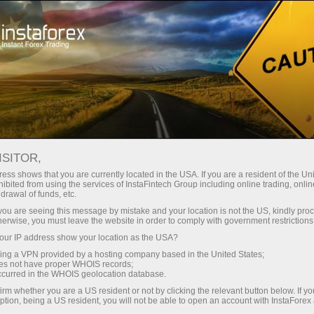
สเปรดต่ำมาก — กำไรสูง
ISITOR,
ess shows that you are currently located in the USA. If you are a resident of the Uni
โบนัส 30%
ibited from using the services of InstaFintech Group including online trading, online
กับ InstaForex คุณจะได้รับเงื่อนไขที่
drawal of funds, etc.
แข่งขันได้อย่างแท้จริง: เลเวอเรจ
สำหรับทุกการฝาก
k you are seeing this message by mistake and your location is not the US, kindly pro
สูงสุด 1:5000 สเปรดและค่า
herwise, you must leave the website in order to comply with government restrictions
คอมมิชชั่นที่ดีที่สุดในตลาด รวมถึง
ur IP address show your location as the USA?
ความเร็ว
เงื่อนไขที่เหมาะสมสำหรับการเทรด
sing a VPN provided by a hosting company based in the United States;
หุ้นและดัชนี
oes not have proper WHOIS records;
ในการเทรดและบนทางหลวง
occurred in the WHOIS geolocation database.
irm whether you are a US resident or not by clicking the relevant button below. If y
ption, being a US resident, you will not be able to open an account with InstaForex
แจ็กพอตของขวัญส่วนตัวของคุณ
เราได้พัฒนาระบบโบนัสที่ทำให้การ