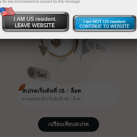
y for any inconvenience caused by this message.
เทรดน่าสนใจยิ่งขึ้น ลูกค้า
InstaForex
ฝากเงินจำนวน $333 — เลือกของขวัญมูลค่าสูงสุด
InstaForex ทุกคนสามารถรับโบนัส
สูงสุด 30% จากยอดฝาก และใช้
$1,500
ประโยชน์จากโปรโมชั่นและข้อเสนอ
เทรดแบบไร้ความเสี่ยง — เรารับประกัน
พิเศษอื่น ๆ
กำไรของคุณ
ความเร็วในสนามแข่งและความเร็ว
โบนัสสูงสุด X1000 — ตัวคูณที่ใหญ่ที่สุด
ในการเทรดมีคุณค่าเดียวกัน Aleš
ในตลาด
Loprais นำความมุ่งมั่นและวินัยเข้าสู่
โลกของการเทรด ในฐานะพันธมิตรที่
สร้างแรงบันดาลใจให้ลูกค้าบรรลุเป้า
หมายที่ทะเยอทะยาน
สเปรดเริ่มต้นที่ 0$ / ล็อต
ค่าคอมมิชชั่นเริ่มต้นที่ 4$ / ล็อต
เราแจกของขวัญจริง ไม่ใช่โบนัสหรือ
โค้ดโปรโมชั่น ลูกค้า InstaForex ทุก
คนสามารถรับ iPhone, MacBook
เปรียบเทียบสเปรด
หรือทริปในฝัน เพียงแค่ฝากเงิน