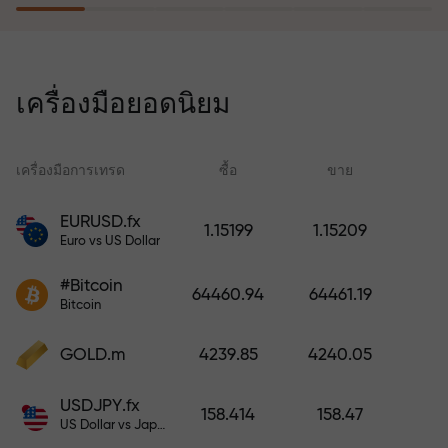
โปรแกรมประกันความเสี่ยงจะชดเชย
การขาดทุนและรับประกันกำไรเพิ่ม
เครื่องมือยอดนิยม
สามเท่าภายใน 6 เดือน เทรดอย่าง
มั่นใจ — เงินทุนของคุณได้รับการ
ปกป้อง!
เครื่องมือการเทรด
ซื้อ
ขาย
สเ
EURUSD.fx
1.15199
1.15209
Euro vs US Dollar
ฝากเงินและรับโบนัสมากกว่ายอด
ฝาก 1,000 เท่า X1000 ไม่ใช่การพิมพ์
#Bitcoin
64460.94
64461.19
ผิด ยิ่งฝากมาก ตัวคูณยิ่งสูง
Bitcoin
GOLD.m
4239.85
4240.05
USDJPY.fx
158.414
158.47
US Dollar vs Japanese Yen