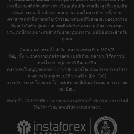
การซื้อขายผลิตภัณฑ์ทางการเงินอนุพันธ์มีความเสี่ยงสูงที่จะสูญเสีย
เงินอย่างรวดเร็วเนื่องจากเลเวอเรจ คุณไม่ควรทำการซื้อขาย
ตราสารเหล่านี้หากคุณไม่เข้าใจอย่างถ่องแท้ถึงลักษณะของธุรกรรม
ที่คุณกำลังทำอยู่และขอบเขตที่แท้จริงของความเสี่ยง การลงทุน
ประเภทนี้อาจเหมาะสมสำหรับนักลงทุนบางราย แต่ไม่เหมาะสำหรับ
ทุกคน
อินสแตนท์ เทรดดิ้ง จำกัด, หมายเลขทะเบียน 1811672
ที่อยู่: ชั้น 4, อาคารวอเตอร์ส เอดจ์, เมอริเดียน พลาซ่า, โร้ดทาวน์,
ทอร์โตลา, หมู่เกาะบริติชเวอร์จิน
หมายเลขใบอนุญาต SIBA/L/14/1082 ออกโดยคณะกรรมการบริการ
ทางการเงินหมู่เกาะบริติชเวอร์จิน (BVI FSC)
การบริการต่างๆได้อยู่ภายใต้ InstaForex ที่เป็นเครื่องหมายการค้าจด
ทะเบียน.
ลิขสิทธิ์© 2007-2026 InstaForex สงวนลิขสิทธิ์ บริการทางการเงินที่
ให้บริการโดยกลุ่มบริษัท InstaFintech.