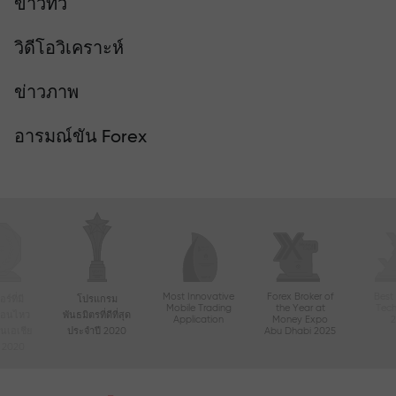
ข่าวทีวี
วิดีโอวิเคราะห์
ข่าวภาพ
อารมณ์ขัน Forex
Most Innovative
Forex Broker of
Best
์ที่มี
โปรแกรม
Mobile Trading
the Year at
Tec
ื่อนไหว
พันธมิตรที่ดีที่สุด
Application
Money Expo
ในเอเชีย
ประจำปี 2020
Abu Dhabi 2025
ี 2020