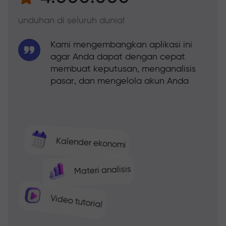
unduhan di seluruh dunia!
Kami mengembangkan aplikasi ini
agar Anda dapat dengan cepat
membuat keputusan, menganalisis
pasar, dan mengelola akun Anda
Kalender ekonomi
Materi analisis
Video tutorial