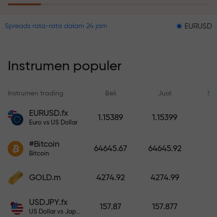
hanya dengan melakukan
deposit.
EURUSD = 0,00001
Spreads rata-rata dalam 24 jam
Program asuransi risiko mengganti
kerugian Anda dan menjamin
keuntungan tiga kali lipat dalam 6
Instrumen populer
bulan. Trading dengan tenang —
modal Anda terlindungi!
Instrumen trading
Beli
Jual
Sp
EURUSD.fx
1.15389
1.15399
Lakukan deposit dan terima bonus
Euro vs US Dollar
1.000 kali lebih besar dari deposit
Anda. X1000 bukan salah ketik.
#Bitcoin
64645.67
64645.92
Semakin besar depositnya,
Bitcoin
semakin tinggi penggandanya.
GOLD.m
4274.92
4274.99
USDJPY.fx
157.87
157.877
US Dollar vs Japanese Yen