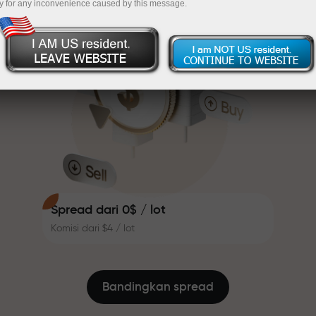
y for any inconvenience caused by this message.
sistem bonus yang membuat
InstaForex
Deposit ke akun Anda $333 — pilih hadiah senilai
trading semakin menarik. Setiap
klien InstaForex dapat menerima
hingga $1,500
bonus hingga 30% dari deposit
Trading bebas risiko — kami
mereka dan memanfaatkan
menjamin profit Anda
promosi serta penawaran spesial
lainnya.
Kecepatan balap dan trading
Bonus hingga X1000 — pengganda
memiliki nilai yang sama. Aleš
terbesar pada pasar
Loprais menghadirkan unsur-unsur
kecepatan dan disiplin ke dalam
dunia trading, bertindak sebagai
mitra yang menginspirasi klien
Spread dari 0$ / lot
untuk mencapai tujuan ambisius.
Komisi dari $4 / lot
Kami memberikan hadiah
sungguhan, bukan bonus atau
kode promo. Setiap klien
Bandingkan spread
InstaForex mendapatkan iPhone,
MacBook, atau perjalanan impian