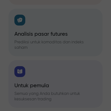
Analisis pasar futures
Prediksi untuk komoditas dan indeks
saham
Untuk pemula
Semua yang Anda butuhkan untuk
kesuksesan trading