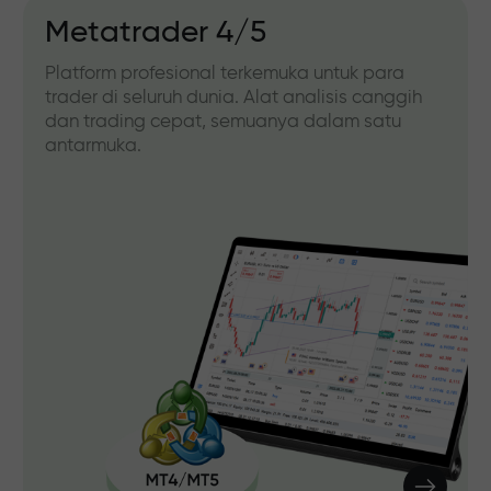
Metatrader 4/5
Platform profesional terkemuka untuk para
trader di seluruh dunia. Alat analisis canggih
dan trading cepat, semuanya dalam satu
antarmuka.