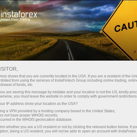
Spread
kecil — keuntungan besar
ISITOR,
ess shows that you are currently located in the USA. If you are a resident of the Uni
Bonus 30%
ibited from using the services of InstaFintech Group including online trading, online
Dengan InstaForex, Anda
drawal of funds, etc.
mendapatkan akses ke peluang
untuk setiap deposit
k you are seeing this message by mistake and your location is not the US, kindly pro
yang benar-benar kompetitif:
herwise, you must leave the website in order to comply with government restrictions
leverage hingga 1:5.000, spread
ur IP address show your location as the USA?
Kecepatan
dan komisi terbaik di pasar, dan
sing a VPN provided by a hosting company based in the United States;
kondisi yang menguntungkan
oes not have proper WHOIS records;
dalam trading dan di track balap
occurred in the WHOIS geolocation database.
untuk trading saham dan indeks.
irm whether you are a US resident or not by clicking the relevant button below. If y
ption, being a US resident, you will not be able to open an account with InstaForex
Jackpot hadiah pribadi Anda
Kami telah mengembangkan