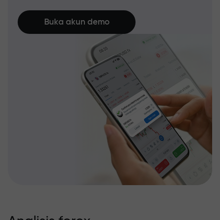
Buka akun demo