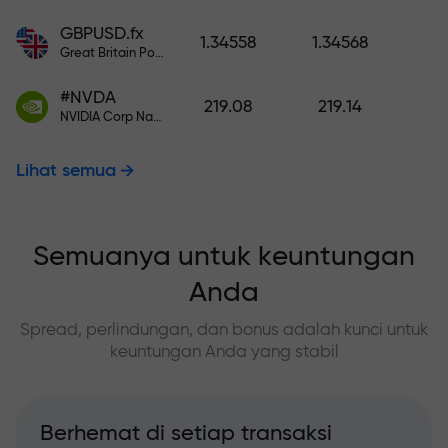
GBPUSD.fx
1.34558
1.34568
Great Britain Pound vs US Dollar
#NVDA
219.08
219.14
NVIDIA Corp Nasdaq Stock Exchange (Nasdaq) USD
Lihat semua
Semuanya untuk keuntungan
Anda
Spread, perlindungan, dan bonus adalah kunci untuk
keuntungan Anda yang stabil
Berhemat di setiap transaksi