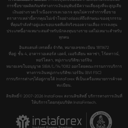
การซื้อขายผลิตภัณฑ์ทางการเงินอนุพันธ์มีความเสี่ยงสูงที่จะสูญเสีย
เงินอย่างรวดเร็วเนื่องจากเลเวอเรจ คุณไม่ควรทำการซื้อขาย
ตราสารเหล่านี้หากคุณไม่เข้าใจอย่างถ่องแท้ถึงลักษณะของธุรกรรม
ที่คุณกำลังทำอยู่และขอบเขตที่แท้จริงของความเสี่ยง การลงทุน
ประเภทนี้อาจเหมาะสมสำหรับนักลงทุนบางราย แต่ไม่เหมาะสำหรับ
ทุกคน
อินสแตนท์ เทรดดิ้ง จำกัด, หมายเลขทะเบียน 1811672
ที่อยู่: ชั้น 4, อาคารวอเตอร์ส เอดจ์, เมอริเดียน พลาซ่า, โร้ดทาวน์,
ทอร์โตลา, หมู่เกาะบริติชเวอร์จิน
หมายเลขใบอนุญาต SIBA/L/14/1082 ออกโดยคณะกรรมการบริการ
ทางการเงินหมู่เกาะบริติชเวอร์จิน (BVI FSC)
การบริการต่างๆได้อยู่ภายใต้ InstaForex ที่เป็นเครื่องหมายการค้าจด
ทะเบียน.
ลิขสิทธิ์© 2007-2026 InstaForex สงวนลิขสิทธิ์ บริการทางการเงินที่
ให้บริการโดยกลุ่มบริษัท InstaFintech.