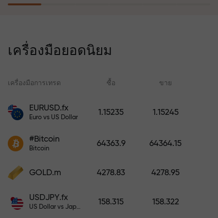
โปรแกรมประกันความเสี่ยงจะชดเชย
การขาดทุนและรับประกันกำไรเพิ่ม
เครื่องมือยอดนิยม
สามเท่าภายใน 6 เดือน เทรดอย่าง
มั่นใจ — เงินทุนของคุณได้รับการ
ปกป้อง!
เครื่องมือการเทรด
ซื้อ
ขาย
สเ
EURUSD.fx
1.15235
1.15245
Euro vs US Dollar
ฝากเงินและรับโบนัสมากกว่ายอด
ฝาก 1,000 เท่า X1000 ไม่ใช่การพิมพ์
#Bitcoin
64363.9
64364.15
ผิด ยิ่งฝากมาก ตัวคูณยิ่งสูง
Bitcoin
GOLD.m
4278.83
4278.95
USDJPY.fx
158.315
158.322
US Dollar vs Japanese Yen