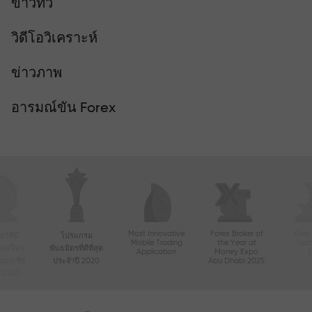
ข่าวทีวี
วิดีโอวิเคราะห์
ข่าวภาพ
อารมณ์ขัน Forex
Most Innovative
Forex Broker of
Best
์ที่มี
โปรแกรม
Mobile Trading
the Year at
Tec
ื่อนไหว
พันธมิตรที่ดีที่สุด
Application
Money Expo
ในเอเชีย
ประจำปี 2020
Abu Dhabi 2025
ี 2020