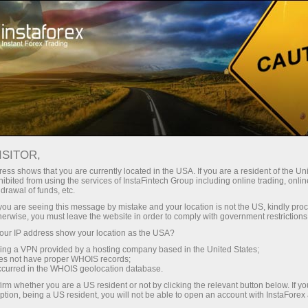
สเปรดต่ำมาก — กำไรสูง
ISITOR,
ess shows that you are currently located in the USA. If you are a resident of the Uni
โบนัส 30%
ibited from using the services of InstaFintech Group including online trading, online
กับ InstaForex คุณจะได้รับเงื่อนไขที่
drawal of funds, etc.
แข่งขันได้อย่างแท้จริง: เลเวอเรจ
สำหรับทุกการฝาก
k you are seeing this message by mistake and your location is not the US, kindly pro
สูงสุด 1:5000 สเปรดและค่า
herwise, you must leave the website in order to comply with government restrictions
คอมมิชชั่นที่ดีที่สุดในตลาด รวมถึง
ur IP address show your location as the USA?
ความเร็ว
เงื่อนไขที่เหมาะสมสำหรับการเทรด
sing a VPN provided by a hosting company based in the United States;
หุ้นและดัชนี
oes not have proper WHOIS records;
ในการเทรดและบนทางหลวง
occurred in the WHOIS geolocation database.
irm whether you are a US resident or not by clicking the relevant button below. If y
ption, being a US resident, you will not be able to open an account with InstaForex
แจ็กพอตของขวัญส่วนตัวของคุณ
เราได้พัฒนาระบบโบนัสที่ทำให้การ