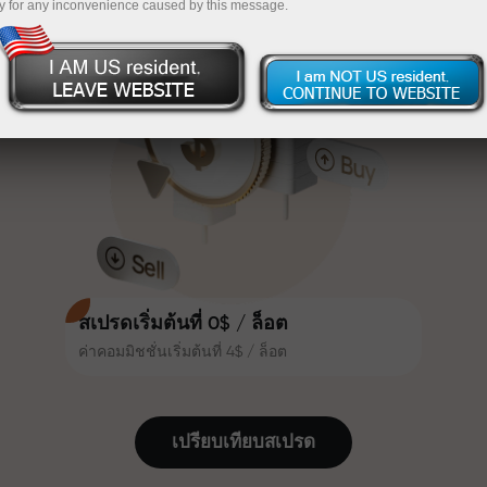
y for any inconvenience caused by this message.
เทรดน่าสนใจยิ่งขึ้น ลูกค้า
InstaForex
ฝากเงินจำนวน $333 — เลือกของขวัญมูลค่าสูงสุด
InstaForex ทุกคนสามารถรับโบนัส
สูงสุด 30% จากยอดฝาก และใช้
$1,500
ประโยชน์จากโปรโมชั่นและข้อเสนอ
เทรดแบบไร้ความเสี่ยง — เรารับประกัน
พิเศษอื่น ๆ
กำไรของคุณ
ความเร็วในสนามแข่งและความเร็ว
โบนัสสูงสุด X1000 — ตัวคูณที่ใหญ่ที่สุด
ในการเทรดมีคุณค่าเดียวกัน Aleš
ในตลาด
Loprais นำความมุ่งมั่นและวินัยเข้าสู่
โลกของการเทรด ในฐานะพันธมิตรที่
สร้างแรงบันดาลใจให้ลูกค้าบรรลุเป้า
หมายที่ทะเยอทะยาน
สเปรดเริ่มต้นที่ 0$ / ล็อต
ค่าคอมมิชชั่นเริ่มต้นที่ 4$ / ล็อต
เราแจกของขวัญจริง ไม่ใช่โบนัสหรือ
โค้ดโปรโมชั่น ลูกค้า InstaForex ทุก
คนสามารถรับ iPhone, MacBook
เปรียบเทียบสเปรด
หรือทริปในฝัน เพียงแค่ฝากเงิน