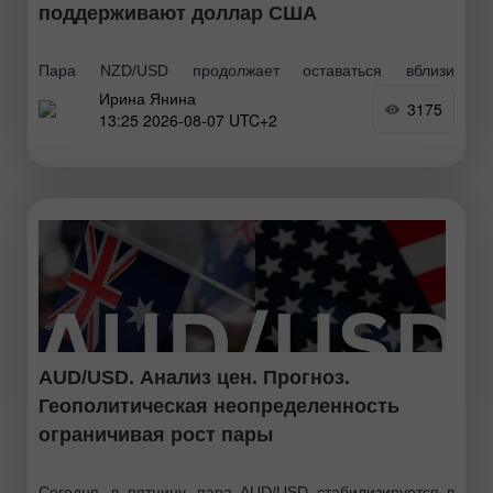
поддерживают доллар США
Пара NZD/USD продолжает оставаться вблизи
Ирина Янина
недельного минимума. Спотовые цены не изменяются
3175
13:25 2026-08-07 UTC+2
существенно после выхода данных о внешней торговле
Китая, так как трейдеры предпочитают дождаться
публикации важных ежемесячных данных о занятости
AUD/USD. Анализ цен. Прогноз.
Геополитическая неопределенность
ограничивая рост пары
Сегодня, в пятницу, пара AUD/USD стабилизируется в