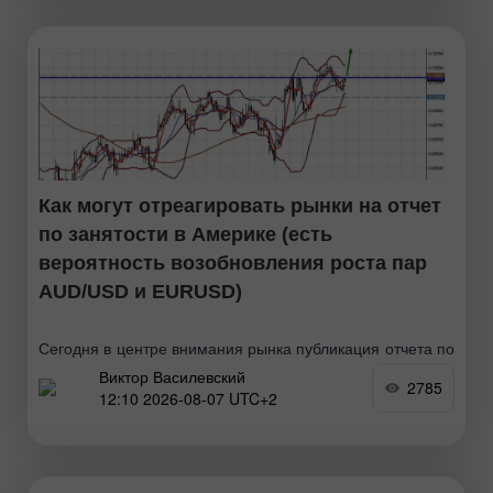
настоящее время котировки остаются стабильными и
торгуются вблизи недельного максимума, практически
Как могут отреагировать рынки на отчет
по занятости в Америке (есть
вероятность возобновления роста пар
AUD/USD и EURUSD)
Сегодня в центре внимания рынка публикация отчета по
Виктор Василевский
занятости от Минтруда США, который может
2785
12:10 2026-08-07 UTC+2
подтвердить негативную тенденцию. На этой волне
доллар может снова оказаться под прессингом. Итак,
участники рынка сфокусированы