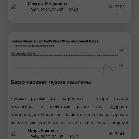
Максим Магдалинин
ожидания трейдеров по ставке ФРС. Консенсус-прогноз
2926
13:06 2026-08-07 UTC+2
колеблется в диапазоне 83-97,5 тысячи новых рабочих
мест при сохранении безработицы
Евро таскает чужие каштаны
Чужими руками жар загребают – говорит старая
пословица, и валютный рынок эту мудрость
подтверждает буквально. Вашингтон и Токио развернули
совместную кампанию по укреплению иены – первую
Игорь Ковалев
подобную интервенцию почти
2541
12:54 2026-08-07 UTC+2