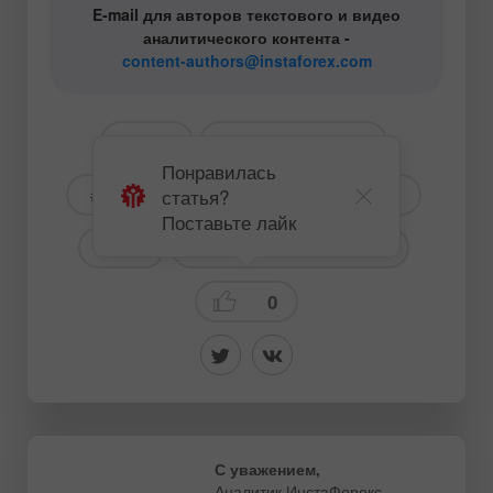
E-mail для авторов текстового и видео
аналитического контента -
content-authors@instaforex.com
# USD
# American markets
Понравилась
статья?
# Silver
# Commodity
#SP500
Поставьте лайк
#SPX
Фундаментальный анализ
0
С уважением,
Аналитик ИнстаФорекс