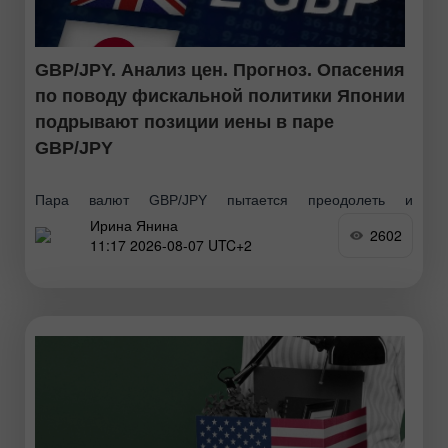
GBP/JPY. Анализ цен. Прогноз. Опасения
по поводу фискальной политики Японии
подрывают позиции иены в паре
GBP/JPY
Пара валют GBP/JPY пытается преодолеть и
Ирина Янина
закрепиться выше круглого уровня 213,00, испытывает
2602
11:17 2026-08-07 UTC+2
трудности со значительным ростом. Доллар США
продолжает демонстрировать рост, унаследованный от
предыдущего дня, на фоне сохраняющейся
геополитической неопределенности