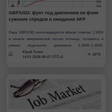
GBP/USD: фунт под давлением на фоне
сужения спредов и ожидания NFP
Пара GBP/USD консолидируется вблизи отметки 1.3450
в начале американской сессии пятницы, оставаясь в
рамках недельного диапазона 1.3400–1.3500.
Юрий Толин
Британский фунт испытывает давление второй день
2276
14:51 2026-08-07 UTC+2
подряд на фоне сужения спредов доходности между