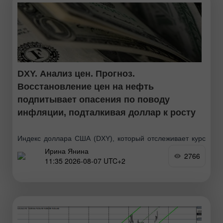
DXY. Анализ цен. Прогноз.
Восстановление цен на нефть
подпитывает опасения по поводу
инфляции, подталкивая доллар к росту
Индекс доллара США (DXY), который отслеживает курс
Ирина Янина
доллара к корзине шести валют, продолжает
2766
11:35 2026-08-07 UTC+2
консолидироваться у вчерашнего максимума, так как
трейдеры с нетерпением ожидают публикации
внимательно отслеживаемых данных о занятости