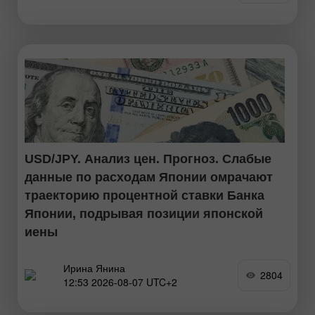
USD/JPY. Анализ цен. Прогноз. Слабые
данные по расходам Японии омрачают
траекторию процентной ставки Банка
Японии, подрывая позиции японской
иены
Ирина Янина
Пара USD/JPY продолжит консолидировать уверенный
2804
12:53 2026-08-07 UTC+2
рост, который наблюдается на протяжении этой недели,
после совместной интервенции США и Японии. В