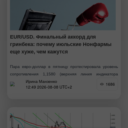
EUR/USD. Финальный аккорд для
гринбека: почему июльские Нонфармы
еще хуже, чем кажутся
Пара евро-доллар в пятницу протестировала уровень
сопротивления 1,1580 (верхняя линия индикатора
Ирина Манзенко
Bollinger Bands на таймфрейме D1), попутно обновив
1686
12:49 2026-08-08 UTC+2
двухмесячный ценовой максимум. И хотя покупатели
eur/usd не смогли преодолеть этот ценовой