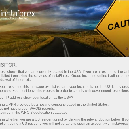
Трейдерам
Форекс аналитика
Форекс-oбзоры
Фундаментальный анализ
ISITOR,
ess shows that you are currently located in the USA. If you are a resident of the Uni
20.05.2026 08:56
ibited from using the services of InstaFintech Group including online trading, online
drawal of funds, etc.
Рынок вернулся к реальности
k you are seeing this message by mistake and your location is not the US, kindly pro
herwise, you must leave the website in order to comply with government restrictions
ur IP address show your location as the USA?
sing a VPN provided by a hosting company based in the United States;
Рынок может расти даже в условиях стагфляции,
oes not have proper WHOIS records;
occurred in the WHOIS geolocation database.
если корпоративные прибыли позволяют это делать.
irm whether you are a US resident or not by clicking the relevant button below. If y
Компании зарабатывают деньги, их акции
ption, being a US resident, you will not be able to open an account with InstaForex
повышаются. Такое мнение высказал Yardeni