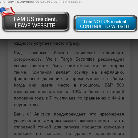
y for any inconvenience caused by this message.
Research, главный «бык» по S&P 500 на Уолл-стрит.
Оно выглядит запоздалым. Широкий фондовый
индекс действительно шел на север, когда конфликт
на Ближнем Востоке увеличил риски разгона
инфляции. Но тогда рынок поддерживали сезон
корпоративной отчетности и FOMO. На исходе весны
жадность уступает место страху.
Ряд крупных банков начинают проявлять
осторожность. Wells Fargo Securities рекомендует
своим клиентам быть внимательными во втором
тайме. Компания делает ссылку на инфляцию,
финансовое давление и промежуточные выборы.
Когда они имели место в прошлом, S&P 500
отмечался просадками на 10% и более во второй
половине года в 71% случаев по сравнению с 44% в
другие годы.
Bank of America предупреждает, что чрезмерная
увлеченность американскими акциями может стать
отправной точкой для запуска процесса фиксации
прибыли по лонгам. По данным проведенного