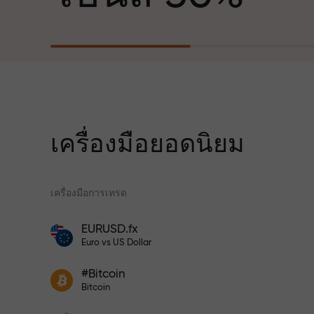
ฐานะพันธมิตรที่สร้างแรงบันดาลใจให้ลูกค้า
บรรลุเป้าหมายที่ทะเยอทะยาน
สำหรับทุกการ
เราแจกของขวัญจริง ไม่ใช่โบนัสหรือโค้ดโป
ความเร็ว
โมชั่น ลูกค้า InstaForex ทุกคนสามารถรับ
iPhone, MacBook หรือทริปในฝัน เพียงแค่
ฝากเงิน
เครื่องมือยอดนิยม
ในการเทรดแ
เครื่องมือการเทรด
แจ็กพอตของขว
โปรแกรมประกันความเสี่ยงจะชดเชยการ
EURUSD.fx
ขาดทุนและรับประกันกำไรเพิ่มสามเท่า
โบนัสสำหรับเทรดเดอร์
Euro vs US Dollar
ภายใน 6 เดือน เทรดอย่างมั่นใจ — เงินทุน
ของคุณได้รับการปกป้อง!
เข้าร่วมโปรแกรม InstaForex และ
ฝากเงินจำนวน $333 — เลือกของขวัญ
#Bitcoin
เพิ่มผลกำไรของคุณ
Bitcoin