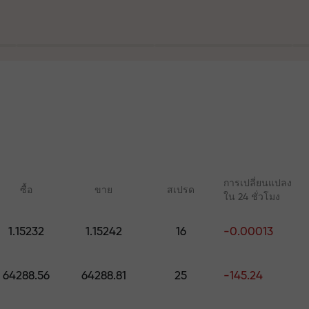
ฝาก
ร
ละบนทางหลวง
การเปลี่ยนแปลง
ซื้อ
ขาย
สเปรด
ใน 24 ชั่วโมง
ัญส่วนตัวของคุ
1.15232
1.15242
16
-0.00013
คอร์สออนไลน์
บทวิเคราะห์กับ 
เรียนรู้การเทรดตั้งแต่เริ่มต้น —
การคาดการณ์รายวันส
มูลค่าสูงสุด $1,500
64288.56
64288.81
25
-145.24
คอร์สและเว็บบินาร์สำหรับทุก
Forex, คริปโต และฟิวเ
ระดับ