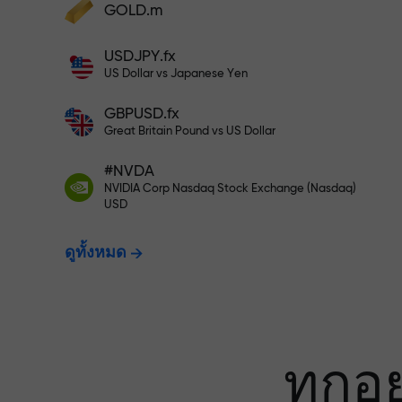
เทรดแบบไร้ควา
GOLD.m
ฝากเงินและรับโบนัสมากกว่ายอดฝาก 1,000
USDJPY.fx
เท่า X1000 ไม่ใช่การพิมพ์ผิด ยิ่งฝากมาก ตัว
ประกันกำไรข
US Dollar vs Japanese Yen
คูณยิ่งสูง
GBPUSD.fx
Great Britain Pound vs US Dollar
โบนัสสูงสุด X1
#NVDA
NVIDIA Corp Nasdaq Stock Exchange (Nasdaq)
USD
ที่สุดในตลาด
ดูทั้งหมด
ทุกอ