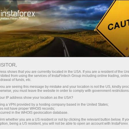
เปิดบัญชีเทรดทันที
แพลตฟอร์มการเทรด
ับผู้เริ่มต้นใหม่
สำหรับนักลงทุน
สำหรับหุ้นส่วน
แคมเ
staFo
ISITOR,
ess shows that you are currently located in the USA. If you are a resident of the Uni
ibited from using the services of InstaFintech Group including online trading, online
drawal of funds, etc.
k you are seeing this message by mistake and your location is not the US, kindly pro
herwise, you must leave the website in order to comply with government restrictions
ur IP address show your location as the USA?
sing a VPN provided by a hosting company based in the United States;
oes not have proper WHOIS records;
occurred in the WHOIS geolocation database.
irm whether you are a US resident or not by clicking the relevant button below. If y
ption, being a US resident, you will not be able to open an account with InstaForex