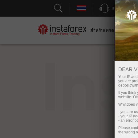
สนับสนุน
สำหรับเทรดเดอร์
สำหร
In
DEAR V
Your IP addr
you are proh
deposit/with
If you thin
website. Ot
Why does yo
- you are u
- your IP d
- an error 
Please conf
the wrong o