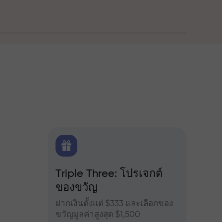
ณ
FX.CO
Triple Three: โปรเจกต์
โบนัส
ของขวัญ
ำหรับ
เข้าร่
จอร์ส
เพิ่มผ
ฝากเงินตั้งแต่ $333 และเลือกของ
ขวัญมูลค่าสูงสุด $1,500