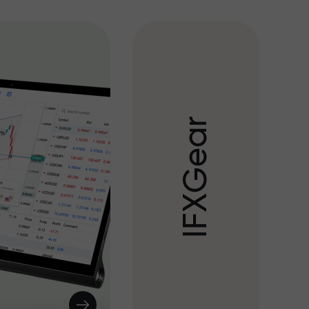
r
a
e
G
X
F
I