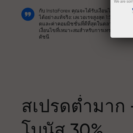
We are sorr
กับ InstaForex คุณจะได้รับเงื่อนไขที่แข่งขั
ได้อย่างแท้จริง: เลเวอเรจสูงสุด 1:5000 สเปร
ดและค่าคอมมิชชั่นที่ดีที่สุดในตลาด รวมถึง
เงื่อนไขที่เหมาะสมสำหรับการเทรดหุ้นและ
ดัชนี
เราได้พัฒนาระบบโบนัสที่ทำให้การเทรดน่า
สนใจยิ่งขึ้น ลูกค้า InstaForex ทุกคนสามาร
รับโบนัสสูงสุด 30% จากยอดฝาก และใช้
ด
ประโยชน์จากโปรโมชั่นและข้อเสนอพิเศษ
อื่น ๆ
สเปรดต่ำมาก 
ความเร็วในสนามแข่งและความเร็วในการ
โบนัส 30%
เทรดมีคุณค่าเดียวกัน Aleš Loprais นำควา
มุ่งมั่นและวินัยเข้าสู่โลกของการเทรด ใน