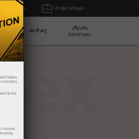
ฝาก/ถอน
เข้าสู่ฐานข้อมูล
เกี่ยวกับ
ปญ
พักชั่วครู่
InstaForex
rex
ted States,
 transfers,
ceed to the
.
ou choose
 anyway.