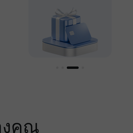
หญ่
องคุณ