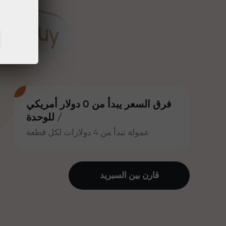
فرق السعر يبدأ من 0 دولار أمريكي
/ للوحدة
عمولة تبدأ من 4 دولارات لكل قطعة
قارن بين السبرید