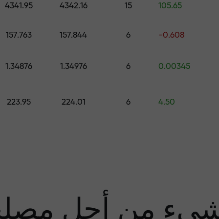
4341.95
4342.16
15
105.65
قم بإيداع المبلغ في حسابك باستخدام $333 — اختر هدية تصل قيمتها إلى $1,500
157.763
157.844
6
-0.608
تداول بدون مخاطرة -
1.34876
1.34976
6
0.00345
نحن
223.95
224.01
6
4.50
مضا
يء من أجل مصل