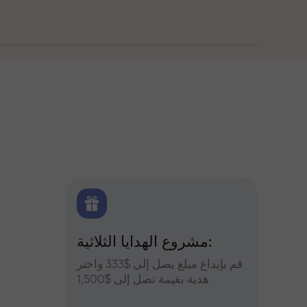
اولين
مشروع الهدايا الثلاثية:
التح
س وعزز
قم بإيداع مبلغ يصل إلى $333 واختر
التوقعات
أرباحك
هدية بقيمة تصل إلى $1,500
والعملات