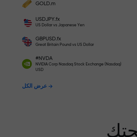
GOLD.m
أودع أموالاً واحصل على مكافأة تفوق قيمة
إيداعك بألف مرة. هذا ليس خطأً مطبعياً. كلما
USDJPY.fx
زاد مبلغ الإيداع، زادت قيمة المكافأة.
US Dollar vs Japanese Yen
GBPUSD.fx
Great Britain Pound vs US Dollar
 نضمن أرباحك
#NVDA
NVIDIA Corp Nasdaq Stock Exchange (Nasdaq)
USD
مكافأة تصل إلى 1000 ضعف - أكبر
عرض الكل
عف في السوق
حتك