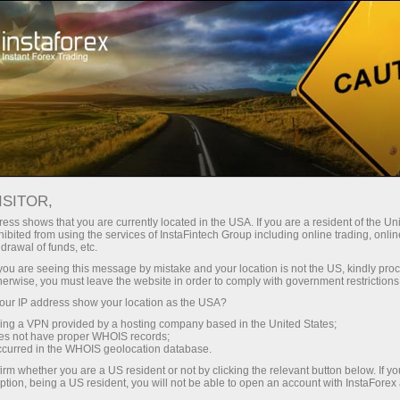
حب
منصة التداول
فتح الحساب الفوري
للمبتدئين
للمستثمرين
للشركاء
الحمل
staFo
ISITOR,
ess shows that you are currently located in the USA. If you are a resident of the Uni
ibited from using the services of InstaFintech Group including online trading, online
drawal of funds, etc.
k you are seeing this message by mistake and your location is not the US, kindly pro
herwise, you must leave the website in order to comply with government restrictions
ur IP address show your location as the USA?
sing a VPN provided by a hosting company based in the United States;
oes not have proper WHOIS records;
occurred in the WHOIS geolocation database.
irm whether you are a US resident or not by clicking the relevant button below. If y
ption, being a US resident, you will not be able to open an account with InstaForex