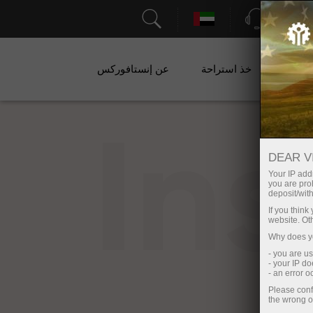
الدعم
ات
خذ استراحة
عن إنستافوركس
In
DEAR V
Your IP addr
you are proh
deposit/with
If you thin
website. Ot
Why does yo
- you are u
- your IP d
- an error 
Please conf
the wrong o