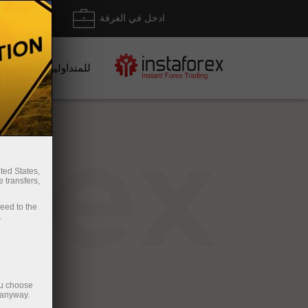
ادخل في الغرفة
إيداع/ س
للمتداولين
rex
ted States,
 transfers,
ceed to the
.
ou choose
 anyway.