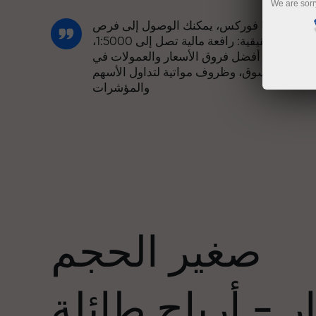
We are sorr
مع إنستا فوركس، يمكنك الوصول إلى فرص
تنافسية حقيقية: رافعة مالية تصل إلى 1:5000،
وبعض من أفضل فروق الأسعار والعمولات في
السوق، وظروف مواتية لتداول الأسهم
والمؤشرات
لقد طورنا نظام مكافآت يجعل التداول أكثر
جاذبية. يمكن لكل عميل في إنستا فوركس
عدد
الحصول على مكافأة تصل إلى 30% على
يداعه، والاستفادة من عروض ترويجية وعروض
خاصة أخرى.
صغير الحجم
تتشارك سرعة المسار وسرعة التداول نفس
القيم. يُضفي أليش لوبرايس عناصر الحماس
 - أرباح طائلة
والانضباط على عالم التداول، ويعمل كشريك