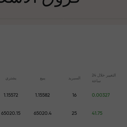
التغيير خلال 24
السبرید
يبيع
يشتري
ساعة
في التجارة وعلى 
1.15572
1.15582
16
0.00327
ليلات مع FX.CO
دورات عبر الإنترنت
جائزة هديتك ا
 اليومية لسوق الفوركس
تعلم التداول من الصفر - دورات
65020.15
65020.4
25
41.75
 الرقمية والعقود الآجلة
وندوات عبر الإنترنت لجميع
المستويات