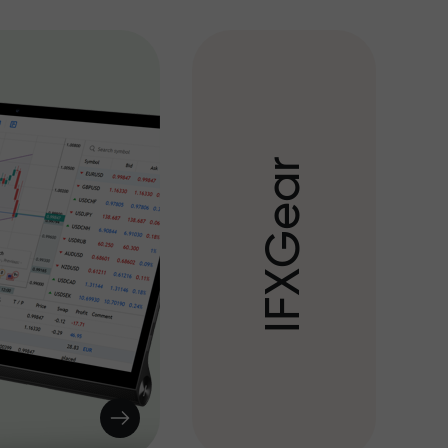
r
a
e
G
X
F
I