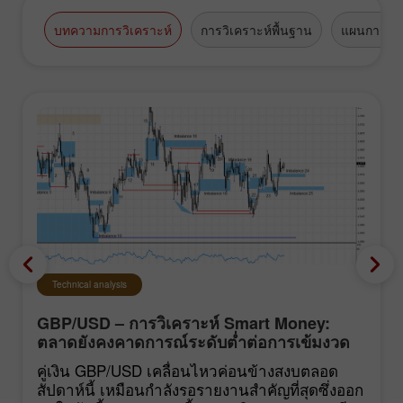
บทความการวิเคราะห์
การวิเคราะห์พื้นฐาน
แผนการซื้
Technical analysis
GBP/USD – การวิเคราะห์ Smart Money:
ตลาดยังคงคาดการณ์ระดับต่ำต่อการเข้มงวด
นโยบายของ FOMC
คู่เงิน GBP/USD เคลื่อนไหวค่อนข้างสงบตลอด
สัปดาห์นี้ เหมือนกำลังรอรายงานสำคัญที่สุดซึ่งออก