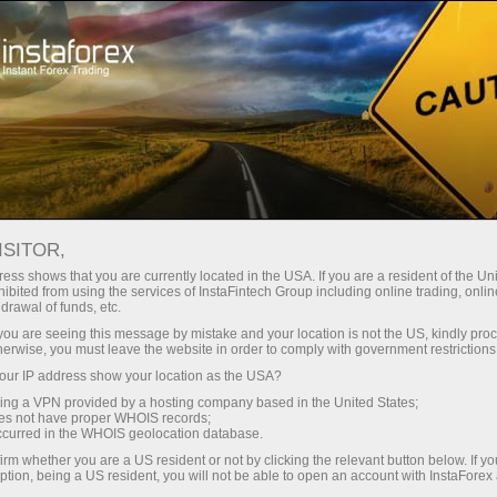
For Traders
Forex Analytics
InstaForex TV
Forex TV News
ISITOR,
ess shows that you are currently located in the USA. If you are a resident of the Uni
ibited from using the services of InstaFintech Group including online trading, online
drawal of funds, etc.
k you are seeing this message by mistake and your location is not the US, kindly pro
herwise, you must leave the website in order to comply with government restrictions
ur IP address show your location as the USA?
ิน
sing a VPN provided by a hosting company based in the United States;
oes not have proper WHOIS records;
occurred in the WHOIS geolocation database.
ิน
irm whether you are a US resident or not by clicking the relevant button below. If y
ption, being a US resident, you will not be able to open an account with InstaForex