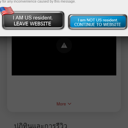
y for any inconvenience caused by this message.
Error loading YouTube: Video could not be
played
More
ปฏิทินและการรีวิว