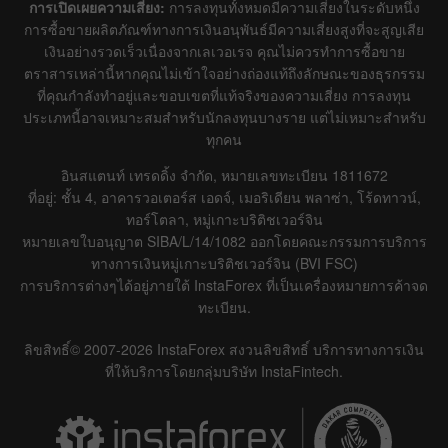
การเปิดเผยความเสี่ยง:
การลงทุนทั้งหมดมีความเสี่ยงในระดับหนึ่ง
การซื้อขายผลิตภัณฑ์ทางการเงินอนุพันธ์มีความเสี่ยงสูงที่จะสูญเสีย
เงินอย่างรวดเร็วเนื่องจากเลเวอเรจ คุณไม่ควรทำการซื้อขาย
ตราสารเหล่านี้หากคุณไม่เข้าใจอย่างถ่องแท้ถึงลักษณะของธุรกรรม
ที่คุณกำลังทำอยู่และขอบเขตที่แท้จริงของความเสี่ยง การลงทุน
ประเภทนี้อาจเหมาะสมสำหรับนักลงทุนบางราย แต่ไม่เหมาะสำหรับ
ทุกคน
อินสแตนท์ เทรดดิ้ง จำกัด, หมายเลขทะเบียน 1811672
ที่อยู่: ชั้น 4, อาคารวอเตอร์ส เอดจ์, เมอริเดียน พลาซ่า, โร้ดทาวน์,
ทอร์โตลา, หมู่เกาะบริติชเวอร์จิน
หมายเลขใบอนุญาต SIBA/L/14/1082 ออกโดยคณะกรรมการบริการ
ทางการเงินหมู่เกาะบริติชเวอร์จิน (BVI FSC)
การบริการต่างๆได้อยู่ภายใต้ InstaForex ที่เป็นเครื่องหมายการค้าจด
ทะเบียน.
ลิขสิทธิ์© 2007-2026 InstaForex สงวนลิขสิทธิ์ บริการทางการเงิน
ที่ให้บริการโดยกลุ่มบริษัท InstaFintech.