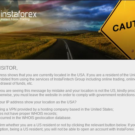
For Traders
Forex Analytics
InstaForex TV
Forex TV News
ISITOR,
ess shows that you are currently located in the USA. If you are a resident of the Uni
ibited from using the services of InstaFintech Group including online trading, online
drawal of funds, etc.
k you are seeing this message by mistake and your location is not the US, kindly pro
herwise, you must leave the website in order to comply with government restrictions
ur IP address show your location as the USA?
ย
sing a VPN provided by a hosting company based in the United States;
oes not have proper WHOIS records;
occurred in the WHOIS geolocation database.
irm whether you are a US resident or not by clicking the relevant button below. If y
ption, being a US resident, you will not be able to open an account with InstaForex