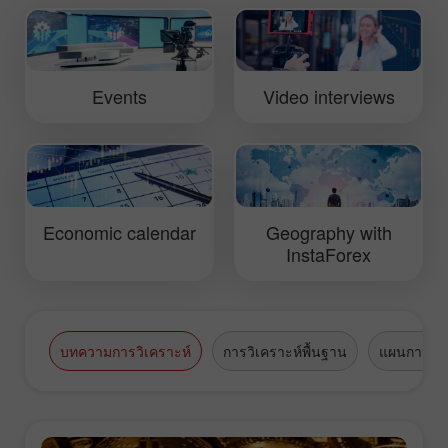
of interest in Salamanca: the oldest
European University - in olden times
such persons as Cervantes,
Calderуn and Lope de Vega were
Events
Video interviews
studying here. InstaTV team also had a
chance to admire cathedrals and
castles of Spanish Renaissance.
Economic calendar
Geography with
InstaForex
บทความการวิเคราะห์
การวิเคราะห์พื้นฐาน
แผนการซื้