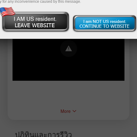
y for any inconvenience caused by this message.
Error loading YouTube: Video could not be
played
More
ปฏิทินและการรีวิว