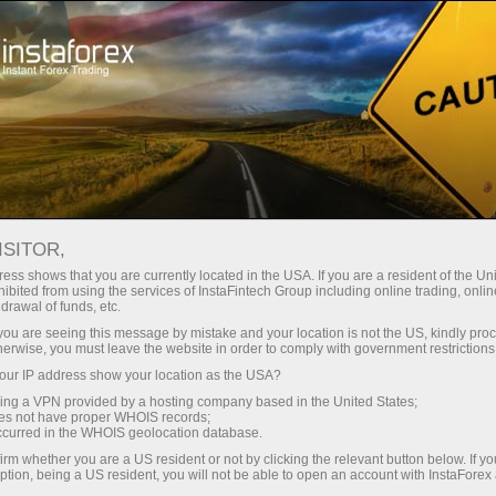
For Traders
Forex Analytics
InstaForex TV
Forex TV News
ISITOR,
ess shows that you are currently located in the USA. If you are a resident of the Uni
ibited from using the services of InstaFintech Group including online trading, online
drawal of funds, etc.
k you are seeing this message by mistake and your location is not the US, kindly pro
herwise, you must leave the website in order to comply with government restrictions
ur IP address show your location as the USA?
ิน
sing a VPN provided by a hosting company based in the United States;
oes not have proper WHOIS records;
occurred in the WHOIS geolocation database.
ิน
irm whether you are a US resident or not by clicking the relevant button below. If y
ption, being a US resident, you will not be able to open an account with InstaForex