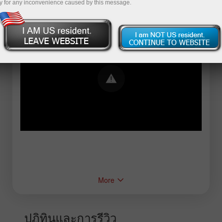
y for any inconvenience caused by this message.
Error loading YouTube: Video could not be
played
More
ปฏิทินและการรีวิว