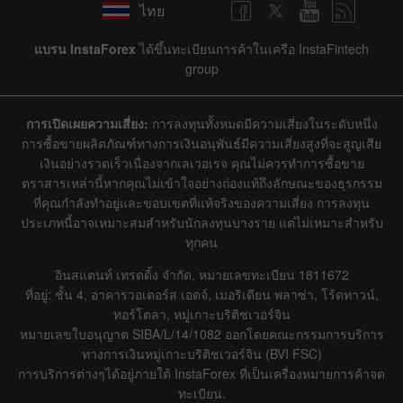
ไทย
แบรน InstaForex
ได้ขึ้นทะเบียนการค้าในเครือ InstaFintech
group
การเปิดเผยความเสี่ยง:
การลงทุนทั้งหมดมีความเสี่ยงในระดับหนึ่ง
การซื้อขายผลิตภัณฑ์ทางการเงินอนุพันธ์มีความเสี่ยงสูงที่จะสูญเสีย
เงินอย่างรวดเร็วเนื่องจากเลเวอเรจ คุณไม่ควรทำการซื้อขาย
ตราสารเหล่านี้หากคุณไม่เข้าใจอย่างถ่องแท้ถึงลักษณะของธุรกรรม
ที่คุณกำลังทำอยู่และขอบเขตที่แท้จริงของความเสี่ยง การลงทุน
ประเภทนี้อาจเหมาะสมสำหรับนักลงทุนบางราย แต่ไม่เหมาะสำหรับ
ทุกคน
อินสแตนท์ เทรดดิ้ง จำกัด, หมายเลขทะเบียน 1811672
ที่อยู่: ชั้น 4, อาคารวอเตอร์ส เอดจ์, เมอริเดียน พลาซ่า, โร้ดทาวน์,
ทอร์โตลา, หมู่เกาะบริติชเวอร์จิน
หมายเลขใบอนุญาต SIBA/L/14/1082 ออกโดยคณะกรรมการบริการ
ทางการเงินหมู่เกาะบริติชเวอร์จิน (BVI FSC)
การบริการต่างๆได้อยู่ภายใต้ InstaForex ที่เป็นเครื่องหมายการค้าจด
ทะเบียน.