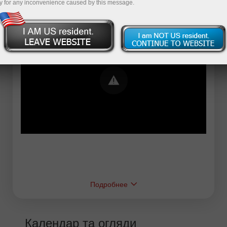
y for any inconvenience caused by this message.
Error loading YouTube: Video could not be
played
Подробнее
Календар та огляди