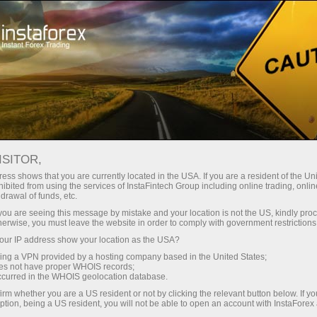
Трейдерам
Форекс аналитика
Форекс ТВ
Форекс-видео новости
ISITOR,
ess shows that you are currently located in the USA. If you are a resident of the Uni
ibited from using the services of InstaFintech Group including online trading, online
drawal of funds, etc.
k you are seeing this message by mistake and your location is not the US, kindly pro
herwise, you must leave the website in order to comply with government restrictions
ur IP address show your location as the USA?
ахунок
sing a VPN provided by a hosting company based in the United States;
oes not have proper WHOIS records;
occurred in the WHOIS geolocation database.
унок
irm whether you are a US resident or not by clicking the relevant button below. If y
ption, being a US resident, you will not be able to open an account with InstaForex