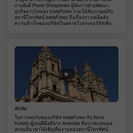
งานยังมี Pavel Shkapenko ผู้จัดการฝ่ายพัฒนา
ธุรกิจอาวุโสของ InstaForex ร่วมให้สัมภาษณ์กับ
สถานีโทรทัศน์ InstaForex ถึงเรื่องราวเคล็ดลับ
ความสำเร็จของบริษัทในตลาดโบรกเกอร์รัสเซีย
สเปน
ในการพบกันของบริษัท InstaForex กับ Ilona
Korstin ผู้เล่นฝีมือดีจาก Avenida ทีมบาสเกตบอล
สเปนนั้น เขาได้เชิญทีมงานของสถานีโทรทัศน์