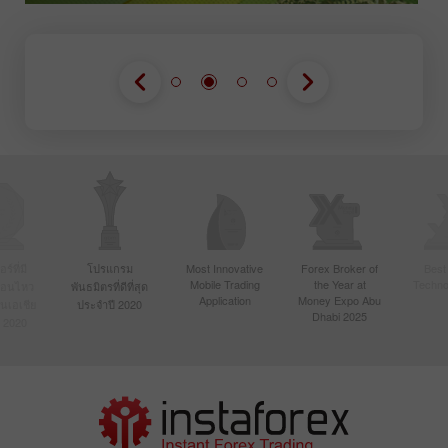
์ที่มี
โปรแกรม
Most Innovative
Forex Broker of
Best
Mobile Trading
the Year at
Techno
ื่อนไหว
พันธมิตรที่ดีที่สุด
Application
Money Expo Abu
ในเอเชีย
ประจำปี 2020
Dhabi 2025
 2020