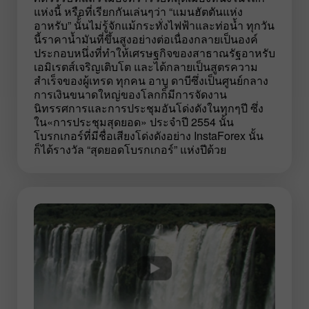
แห่งนี้ หรือที่เรียกกันเล่นๆว่า “แมนฮัตตันแห่ง
อาหรับ” นั้้นไม่รู้จักแม้กระทั่งไฟฟ้าและท่อน้ำ ทุกวัน
นี้ราคาน้ำมันที่ขึ้นสูงอย่างต่อเนื่องกลายเป็นองค์
ประกอบหนึ่งที่ทำให้เศรษฐกิจของสาธาณรัฐอาหรับ
เอมิเรตส์เจริญเติบโต และได้กลายเป็นสูตรความ
สำเร็จของผู้เทรด ทุกคน อาบู ดาบีซึ่งเป็นศูนย์กลาง
การเงินขนาดใหญ่ของโลกก็มีการจัดงาน
นิทรรศการและการประชุมอันโด่งดังในทุกๆปี ซึ่ง
ใน«การประชุมสุดยอด» ประจำปี 2554 นั้น
โบรกเกอร์ที่มีชื่อเสียงโด่งดังอย่าง InstaForex นั้น
ก็ได้รางวัล “สุดยอดโบรกเกอร์” แห่งปีด้วย