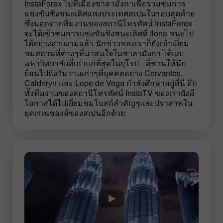
InstaForex ไปที่เมืองซาลามังกาเพื่อร่วมชมการ
แข่งขันชิงชนะเลิศแห่งประเทศสเปนในรอบสุดท้าย
ซึ่งนอกจากทีมงานของสถานีโทรทัศน์ InstaForex
จะได้เข้าชมการแข่งขันชิงชนะเลิศที่ Ilona ชนะไป
ได้อย่างสวยงามแล้ว นักข่าวของเราก็ยังเข้าเยี่ยม
ชมสถานที่ต่างๆที่น่าสนใจในซาลามังกา ได้แก่:
มหาวิทยาลัยที่เก่าแก่ที่สุดในยุโรป - ที่ชวนให้นึก
ย้อนไปถึงวันวานเก่าๆที่บุคคลอย่าง Cervantes,
Calderуn และ Lope de Vega กำลังศึกษาอยู่ที่นี่ อีก
ทั้งทีมงานของสถานีโทรทัศน์ InstaTV ของเรายังมี
โอกาสได้ไปเยี่ยมชมโบสถ์สำคัญๆและปราสาทใน
ยุคเรเนซองส์ของสเปนอีกด้วย