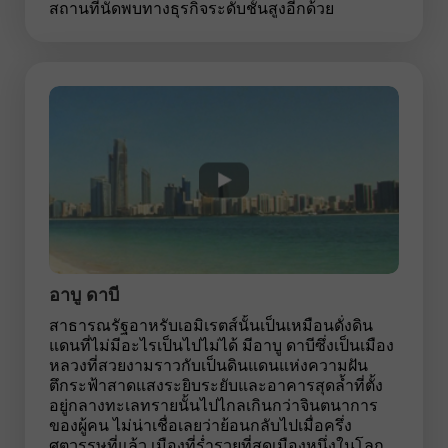
สถานที่นัดพบทางธุรกิจระดับชั้นสูงอีกด้วย
อาบู ดาบี
สาธารณรัฐอาหรับเอมิเรตส์นั้นเป็นเหมือนดั่งดิน
แดนที่ไม่มีอะไรเป็นไปไม่ได้ มีอาบู ดาบีซึ่งเป็นเมือง
หลวงที่สวยงามราวกับเป็นดินแดนแห่งความฝัน
ตึกระฟ้าสาดแสงระยิบระยับและอาคารสุดล้ำที่ตั้ง
อยู่กลางทะเลทรายนั้นไปไกลเกินกว่าจินตนาการ
ของผู้คน ไม่น่าเชื่อเลยว่าย้อนกลับไปเมื่อครึ่ง
ศตวรรษที่แล้ว เมืองที่ร่ำรวยที่สุดเมืองหนึ่งในโลก