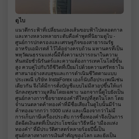
ดูไบ
แนวตึกระฟ้าที่เปลี่ยนแปลงเส้นขอบฟ้าไปตลอดกาล
และทางหลวงหลายระดับคือคำพูดที่นิยามดูไบ -
ศูนย์การปกครองและเศรษฐกิจของสาธารณรัฐ
อาหรับเอมิเรตส์ ไว้ได้อย่างครบถ้วน มหานครที่เป็น
พหุวัฒนธรรมแห่งนี้มีทั้งความปรารถนาในความ
ทันสมัยชั่วนิรันดร์และความต้องการเทคโนโลยีขั้น
สูง ควบคู่ไปกับวิถีชีวิตที่เปี่ยมไปด้วยความศรัทธาใน
ศาสนาอย่างสงบสุขและการดำเนินชีวิตตามแบบ
ประเพณี บริษัท InstaForex เองก็นับถือประเพณีเช่น
เดียวกัน จึงได้มีการตั้งบัญชีแบบไม่มีสวอปขึ้นให้แก่
นักลงทุนชาวมุสลิมโดยเฉพาะ นอกจากนี้ดูไบยังเป็น
ศูนย์กลางการซื้อขายทองคำที่ใหญ่ที่สุดในโลก โดย
จำนวนตลาดค้าทองคำที่มีชื่อเสียงในดูไบนั้นมีร้าน
ค้าทองมากกว่า 1000 แห่ง และเนื่องจากว่าไม่มี
การเก็บภาษีเครื่องประดับ การซื้อทองคำจึงเป็นการ
อัดฉีดเงินสดที่เป็นประโยชน์มาวิธีหนึ่ง “เมืองแห่ง
ทองคำ” ที่มีประวัติศาสตร์หลายร้อยปีนี้เป็น
ศูนย์กลางทางการเงินสำคัญของโลก และยังเป็น