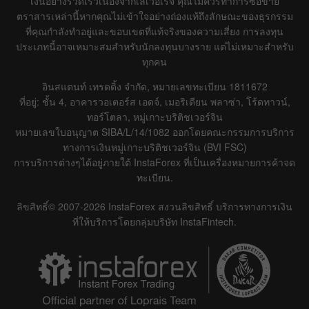
เงินอย่างรวดเร็วเนื่องจากเลเวอเรจ คุณไม่ควรทำการซื้อขาย
ตราสารเหล่านี้หากคุณไม่เข้าใจอย่างถ่องแท้ถึงลักษณะของธุรกรรม
ที่คุณกำลังทำอยู่และขอบเขตที่แท้จริงของความเสี่ยง การลงทุน
ประเภทนี้อาจเหมาะสมสำหรับนักลงทุนบางราย แต่ไม่เหมาะสำหรับ
ทุกคน
อินสแตนท์ เทรดดิ้ง จำกัด, หมายเลขทะเบียน 1811672
ที่อยู่: ชั้น 4, อาคารวอเตอร์ส เอดจ์, เมอริเดียน พลาซ่า, โร้ดทาวน์,
ทอร์โตลา, หมู่เกาะบริติชเวอร์จิน
หมายเลขใบอนุญาต SIBA/L/14/1082 ออกโดยคณะกรรมการบริการ
ทางการเงินหมู่เกาะบริติชเวอร์จิน (BVI FSC)
การบริการต่างๆได้อยู่ภายใต้ InstaForex ที่เป็นเครื่องหมายการค้าจด
ทะเบียน.
ลิขสิทธิ์© 2007-2026 InstaForex สงวนลิขสิทธิ์ บริการทางการเงิน
ที่ให้บริการโดยกลุ่มบริษัท InstaFintech.