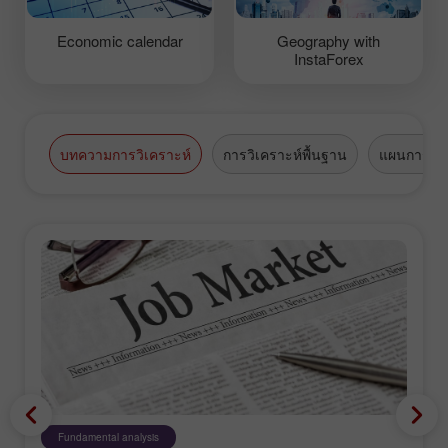
Economic calendar
Geography with
InstaForex
บทความการวิเคราะห์
การวิเคราะห์พื้นฐาน
แผนการซื้
Fundamental analysis