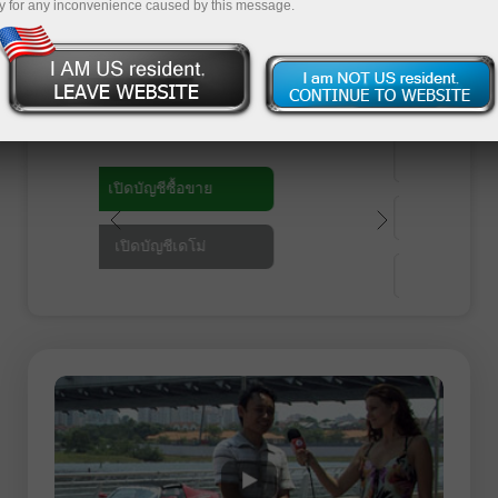
กับจังหวะวิถีชีวิตทางธุรกิจในสมัยใหม่ พวกเราจะ
y for any inconvenience caused by this message.
เปิดประตูให้คุณได้พบกับลอนดอน, ริโอเดอจาเน
โร, ฮ่องกง, สิงคโปร์และอื่น ๆ อีกมากมายด้วย
สายตาของคุณเองในการท่องเที่ยวเชิงธุรกิจ
ย