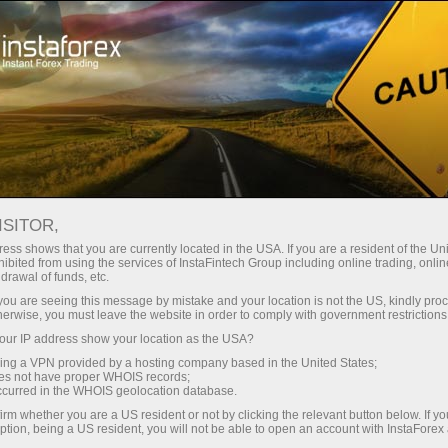
สำหรับเทรดเดอร์
Forex Analytics
InstaForex TV
ท่องโลกภูมิศาสตร์กับทาง InstaForex
ISITOR,
ess shows that you are currently located in the USA. If you are a resident of the Uni
ท่องโลกภูมิศาสตร์กับ
ibited from using the services of InstaFintech Group including online trading, online
drawal of funds, etc.
ทาง InstaForex
k you are seeing this message by mistake and your location is not the US, kindly pro
herwise, you must leave the website in order to comply with government restrictions
ur IP address show your location as the USA?
ท่องโลกภูมิศาสตร์กับทาง InstaForex เป็นเป้า
sing a VPN provided by a hosting company based in the United States;
หมายใหม่สำหรับการท่องเที่ยว โดยกลุ่มของ
oes not have proper WHOIS records;
สถานีโทรทัศน์ InstaForex ได้ไปเที่ยวและเยี่ยม
occurred in the WHOIS geolocation database.
ชมสถานที่ทางการเงินหลายแห่งรอบโลกและพบ
irm whether you are a US resident or not by clicking the relevant button below. If y
ption, being a US resident, you will not be able to open an account with InstaForex
เจอกับวัฒนธรรมอันเก่าแก่ที่ได้มีส่วนสอดคล้อง