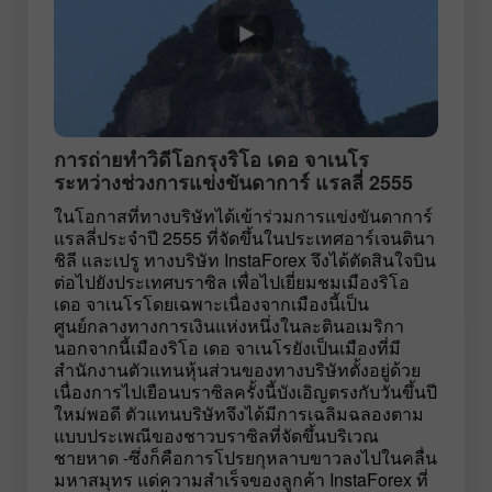
การถ่ายทำวิดีโอกรุงริโอ เดอ จาเนโร
ระหว่างช่วงการแข่งขันดาการ์ แรลลี่ 2555
ในโอกาสที่ทางบริษัทได้เข้าร่วมการแข่งขันดาการ์
แรลลี่ประจำปี 2555 ที่จัดขึ้นในประเทศอาร์เจนตินา
ชิลี และเปรู ทางบริษัท InstaForex จึงได้ตัดสินใจบิน
ต่อไปยังประเทศบราซิล เพื่อไปเยี่ยมชมเมืองริโอ
เดอ จาเนโรโดยเฉพาะเนื่องจากเมืองนี้เป็น
ศูนย์กลางทางการเงินแห่งหนึ่งในละตินอเมริกา
นอกจากนี้เมืองริโอ เดอ จาเนโรยังเป็นเมืองที่มี
สำนักงานตัวแทนหุ้นส่วนของทางบริษัทตั้งอยู่ด้วย
เนื่องการไปเยือนบราซิลครั้งนี้บังเอิญตรงกับวันขึ้นปี
ใหม่พอดี ตัวแทนบริษัทจึงได้มีการเฉลิมฉลองตาม
แบบประเพณีของชาวบราซิลที่จัดขึ้นบริเวณ
ชายหาด -ซึ่งก็คือการโปรยกุหลาบขาวลงไปในคลื่น
มหาสมุทร แด่ความสำเร็จของลูกค้า InstaForex ที่